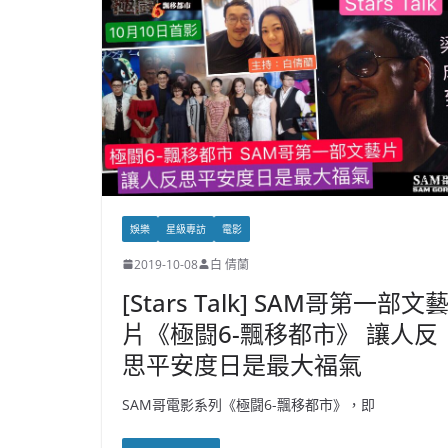
娛樂
星級專訪
電影
2019-10-08
白 倩蘭
[Stars Talk] SAM哥第一部文
片《極闘6-飄移都市》 讓人反
思平安度日是最大福氣
SAM哥電影系列《極闘6-飄移都市》，即