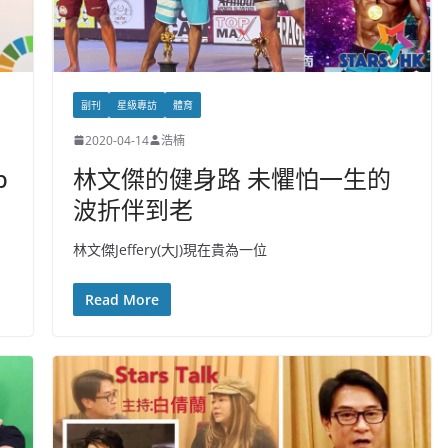
副刊
星級專訪
體育
2020-04-14
浩楠
b
林文傑的健身路 未懼怕一生的
波折伴到老
林文傑Jeffery(大J)現在貴為一位
Read More