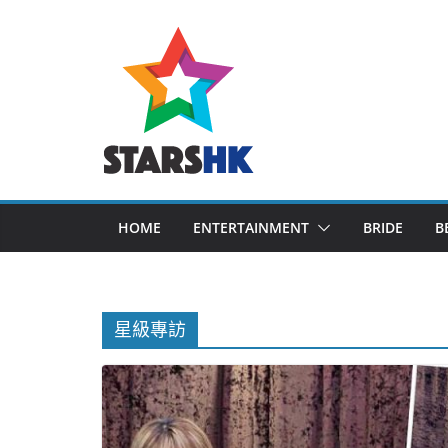
Skip
to
content
HOME
ENTERTAINMENT
BRIDE
B
星級專訪