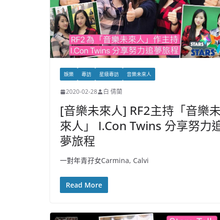
娛樂
專訪
星級專訪
音樂未來人
2020-02-28
白 倩蘭
[音樂未來人] RF2主持「音樂
來人」 I.Con Twins 分享努力
夢旅程
一對年青孖女Carmina, Calvi
Read More