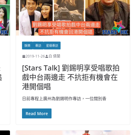
娛樂
專訪
星級專訪
2019-11-26
白 倩蘭
未
[Stars Talk] 劉錫明享受唱歌拍
追
戲中台兩邊走 不抗拒有機會在
港開個唱
日前專程上廣州為劉錫明作專訪，一位闊別香
Read More