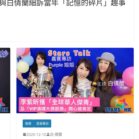
新歌宣傳與白倩蘭細訴當年「記憶的碎片」趣事
娛樂
星級專訪
2020-12-10
白 倩蘭