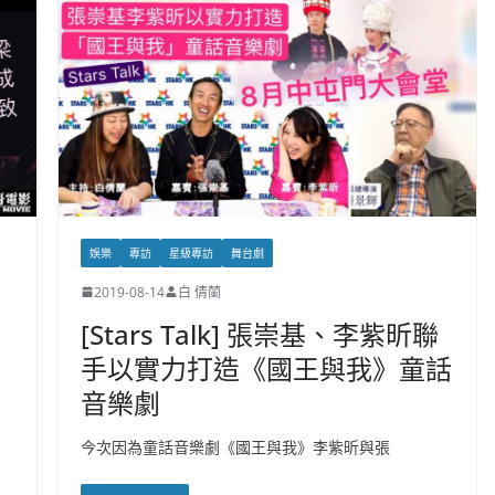
娛樂
專訪
星級專訪
舞台劇
2019-08-14
白 倩蘭
藝
[Stars Talk] 張崇基、李紫昕聯
手以實力打造《國王與我》童話
音樂劇
今次因為童話音樂劇《國王與我》李紫昕與張