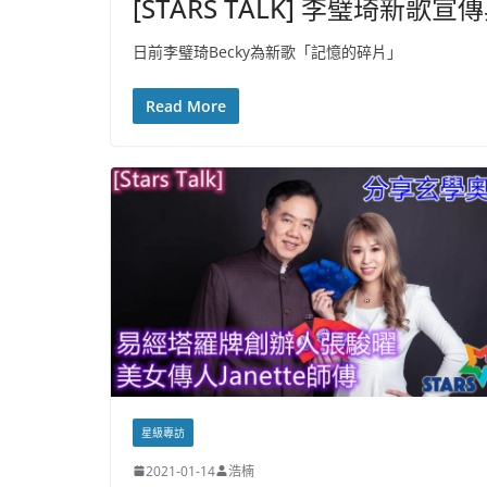
[STARS TALK] 李璧琦
日前李璧琦Becky為新歌「記憶的碎片」
Read More
星級專訪
2021-01-14
浩楠