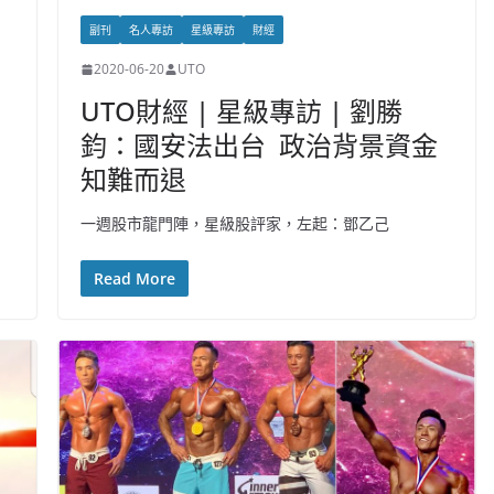
副刊
名人專訪
星級專訪
財經
2020-06-20
UTO
UTO財經 | 星級專訪 | 劉勝
鈞：國安法出台 政治背景資金
知難而退
一週股市龍門陣，星級股評家，左起：鄧乙己
Read More