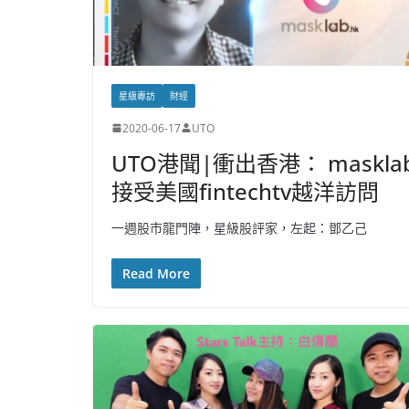
星級專訪
財經
2020-06-17
UTO
UTO港聞|衝出香港： maskla
接受美國fintechtv越洋訪問
一週股市龍門陣，星級股評家，左起：鄧乙己
Read More