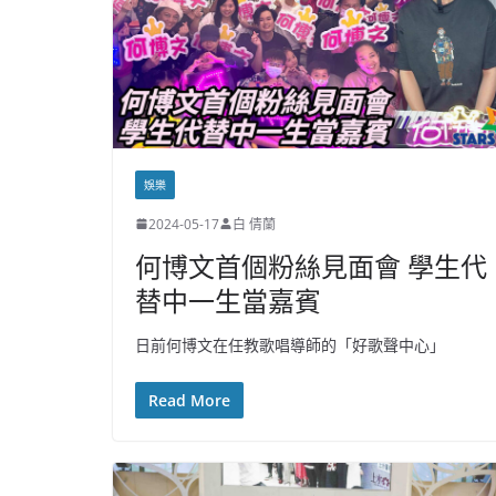
娛樂
2024-05-17
白 倩蘭
何博文首個粉絲見面會 學生代
替中一生當嘉賓
日前何博文在任教歌唱導師的「好歌聲中心」
Read More