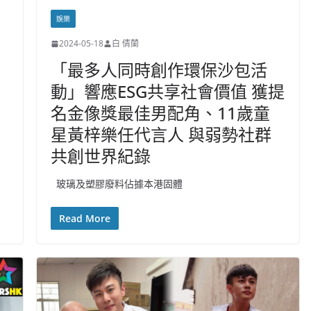
娛樂
2024-05-18
白 倩蘭
「最多人同時創作環保沙包活
動」響應ESG共享社會價值 獲提
名金像獎最佳男配角、11歲童
星黃梓樂任代言人 與弱勢社群
共創世界紀錄
玻璃及塑膠廢料佔據本港固體
Read More