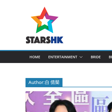
Skip
to
content
HOME
ENTERTAINMENT
BRIDE
B
Author:
白 倩蘭