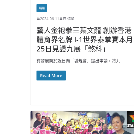
娛樂
2024-06-11
白 倩蘭
藝人金袍拳王葉文龍 創辦香港
體育界名牌 I-1世界泰拳賽本月
25日見證九展「煞科」
有發展商於近日向「城規會」提出申請，將九
Read More