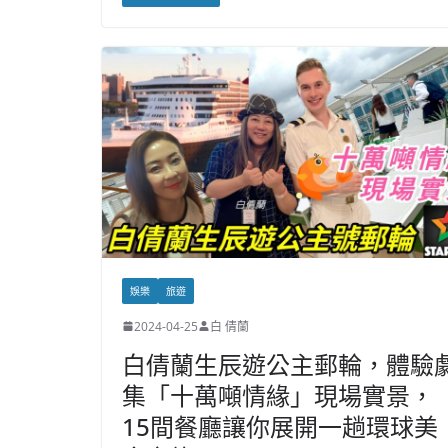
娛樂
旅遊
2024-04-25
白 倩蘭
白倩蘭生辰遊公主郵輪，體驗
集「十萬噸情緣」現場實景，
15間餐廳讓你展開一趟環球美