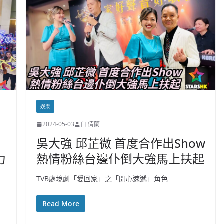
娛樂
2024-05-03
白 倩蘭
吳大強 邱芷微 首度合作出Show
力
熱情粉絲台邊仆倒大強馬上扶起
TVB處境劇「愛回家」之「開心速遞」角色
Read More