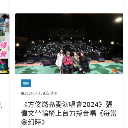
娛樂
2024-04-16
白 倩蘭
劇
《方俊燃亮愛演唱會2024》張
偉文坐輪椅上台力撐合唱《每當
變幻時》