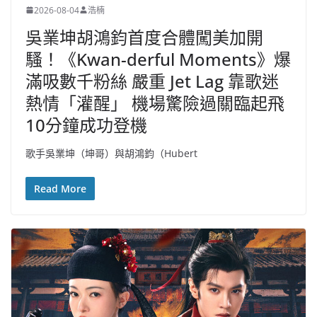
2026-08-04
浩楠
吳業坤胡鴻鈞首度合體闖美加開
騷！《Kwan-derful Moments》爆
滿吸數千粉絲 嚴重 Jet Lag 靠歌迷
熱情「灌醒」 機場驚險過關臨起飛
10分鐘成功登機
歌手吳業坤（坤哥）與胡鴻鈞（Hubert
Read More