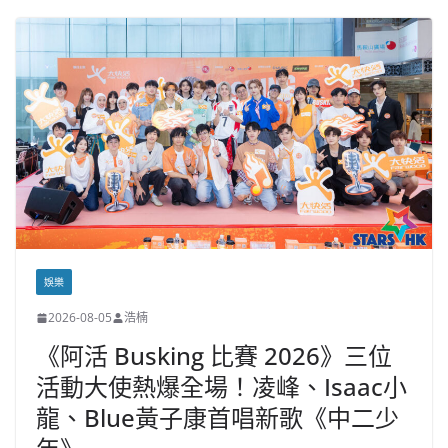
娛樂
2026-08-05
浩楠
《阿活 Busking 比賽 2026》三位
活動大使熱爆全場！凌峰、Isaac小
龍、Blue黃子康首唱新歌《中二少