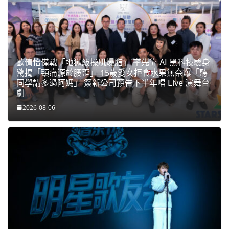
歐倩怡備戰「地獄級操肌爆脂」 率先靠 AI 黑科技驗身
驚揭「頸痛源於腰歪」 15歲愛女拒食水果無奈爆「聽
同學講多過阿媽」 簽新公司預告下半年唱 Live 演舞台
劇
2026-08-06