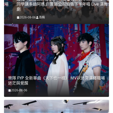
同學講多過阿媽」 簽新公司預告下半年唱 Live 演舞台
劇
2026-08-06
浩楠
樂隊 FYP 全新單曲《天下也一樣》 MV以迷宮演繹職場
迷茫與覺醒
2026-08-06