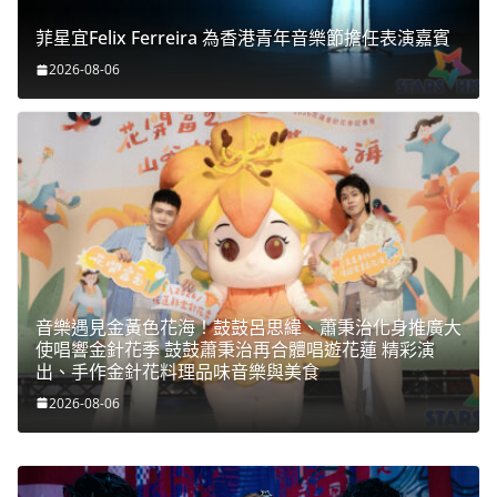
菲星宜Felix Ferreira 為香港青年音樂節擔任表演嘉賓
2026-08-06
音樂遇見金黃色花海！鼓鼓呂思緯、蕭秉治化身推廣大
使唱響金針花季 鼓鼓蕭秉治再合體唱遊花蓮 精彩演
出、手作金針花料理品味音樂與美食
2026-08-06