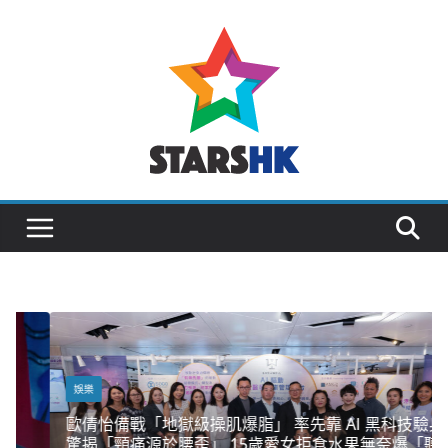
Skip
to
content
娛樂
歐倩怡備戰「地獄級操肌爆脂」 率先靠 AI 黑科技驗身
驚揭「頸痛源於腰歪」 15歲愛女拒食水果無奈爆「聽