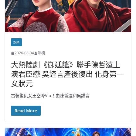
娛樂
2026-08-04
浩楠
大熱陸劇《御廷謠》聯手陳哲遠上
演君臣戀 吳謹言產後復出 化身第一
女狀元
古裝復仇女王空降Viu！由陳哲遠和吳謹言
Read More