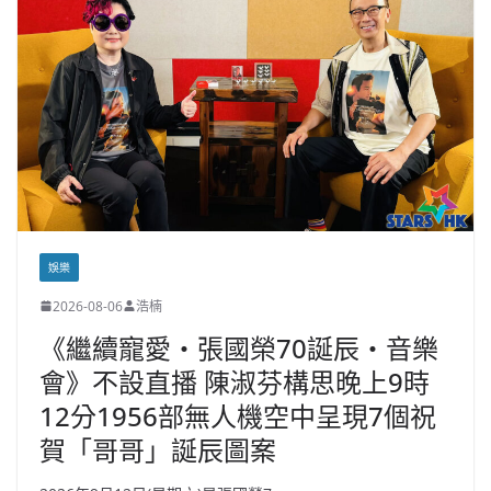
娛樂
2026-08-06
浩楠
《繼續寵愛・張國榮70誕辰・音樂
會》不設直播 陳淑芬構思晚上9時
12分1956部無人機空中呈現7個祝
賀「哥哥」誕辰圖案