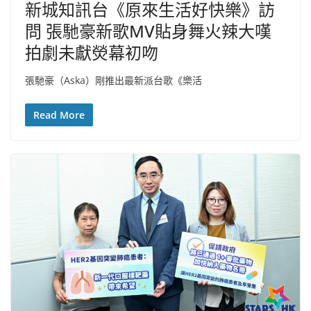
新城知訊台《原來生活好快樂》訪
問 張馳豪新歌MV貼身舞火辣大嘆
拍劇未獻熒幕初吻
張馳豪（Aska）剛推出最新派台歌《樂活
Read More