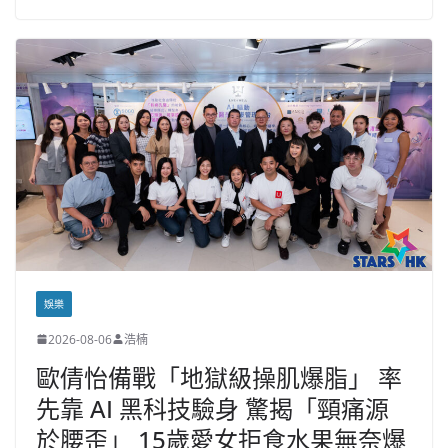
娛樂
2026-08-06
浩楠
歐倩怡備戰「地獄級操肌爆脂」 率
先靠 AI 黑科技驗身 驚揭「頸痛源
於腰歪」 15歲愛女拒食水果無奈爆