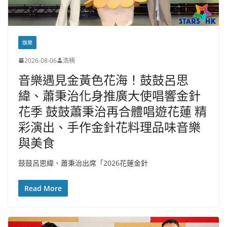
娛樂
2026-08-06
浩楠
音樂遇見金黃色花海！鼓鼓呂思
緯、蕭秉治化身推廣大使唱響金針
花季 鼓鼓蕭秉治再合體唱遊花蓮 精
彩演出、手作金針花料理品味音樂
與美食
鼓鼓呂思緯、蕭秉治出席「2026花蓮金針
Read More