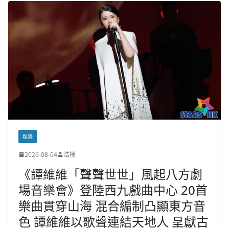
娛樂
2026-08-04
浩楠
《譚維維「聲聲世世」風起八方劇
場音樂會》登陸西九戲曲中心 20首
樂曲貫穿山海 混合編制凸顯東方音
色 譚維維以歌聲連結天地人 呈獻古