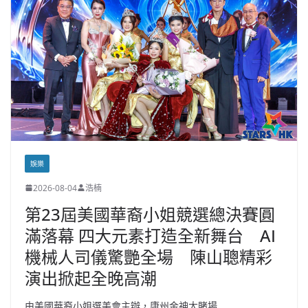
娛樂
2026-08-04
浩楠
第23屆美國華裔小姐競選總決賽圓
滿落幕 四大元素打造全新舞台 AI
機械人司儀驚艷全場 陳山聰精彩
演出掀起全晚高潮
由美國華裔小姐選美會主辦，康州金神大賭場