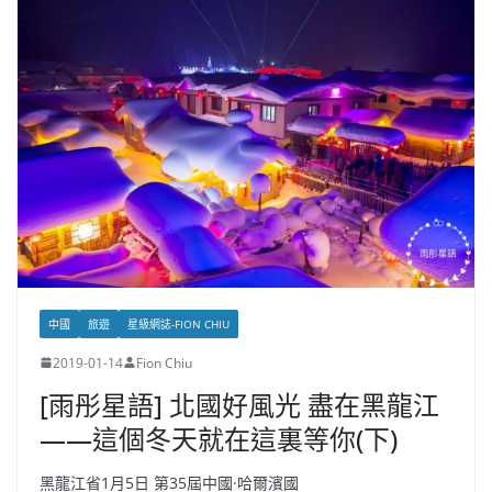
中國
旅遊
星級網誌-FION CHIU
2019-01-14
Fion Chiu
[雨彤星語] 北國好風光 盡在黑龍江
——這個冬天就在這裏等你(下)
黑龍江省1月5日 第35屆中國·哈爾濱國