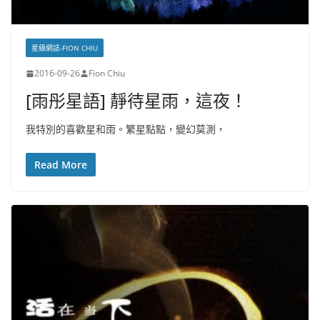
星級網誌-FION CHIU
2016-09-26
Fion Chiu
[雨彤星語] 靜待星雨，這夜！
我特別的喜歡星和雨。繁星點點，變幻莫測，
Read More