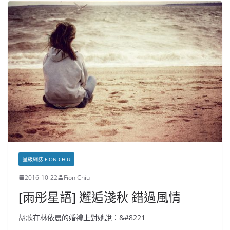
星級網誌-FION CHIU
2016-10-22
Fion Chiu
[雨彤星語] 邂逅淺秋 錯過風情
胡歌在林依晨的婚禮上對她說：&#8221