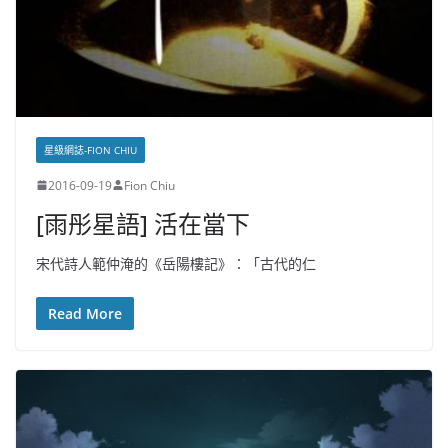
星級網誌-FION CHIU
2016-09-19
Fion Chiu
[雨彤星語] 活在當下
宋代詩人範仲淹的《岳陽樓記》：「古代的仁
Read More