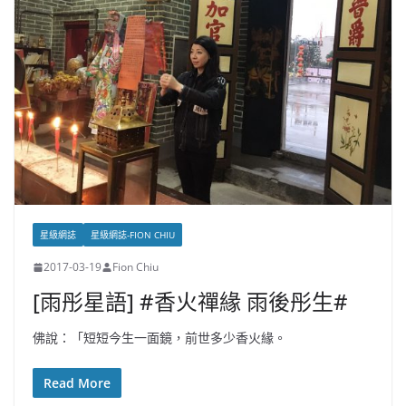
星級網誌
星級網誌-FION CHIU
2017-03-19
Fion Chiu
[雨彤星語] #香火禪緣 雨後彤生#
佛說：「短短今生一面鏡，前世多少香火緣。
Read More