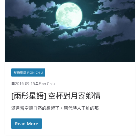
星級網誌-FION CHIU
2016-09-15
Fion Chiu
[雨彤星語] 空杯對月寄鄉情
滿月當空很自然的想起了，唐代詩人王維的那
Read More