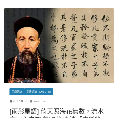
星級網誌
星級網誌-FION CHIU
2017-01-16
Fion Chiu
[雨彤星語] 倚天照海花無數，流水