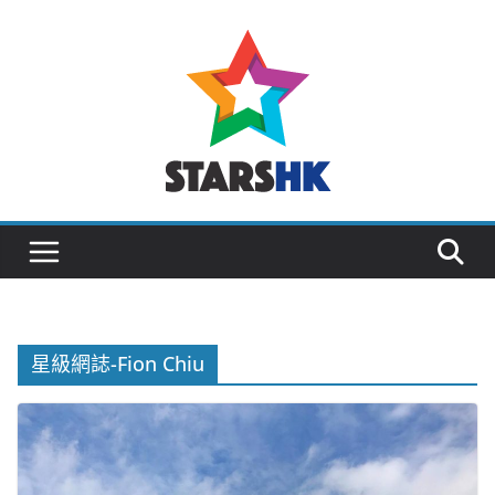
Skip
to
content
星級網誌-Fion Chiu