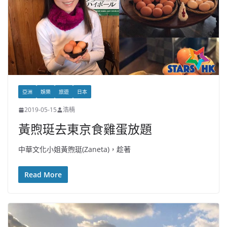
亞洲
娛樂
旅遊
日本
2019-05-15
浩楠
黃煦珽去東京食雞蛋放題
中華文化小姐黃煦珽(Zaneta)，趁著
Read More