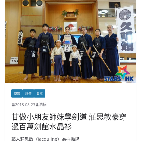
娛樂
旅遊
日本
2018-08-23
浩楠
甘做小朋友師妹學劍道 莊思敏豪穿
過百萬劍館水晶衫
藝人莊思敏（Jacquline）為拍攝堪