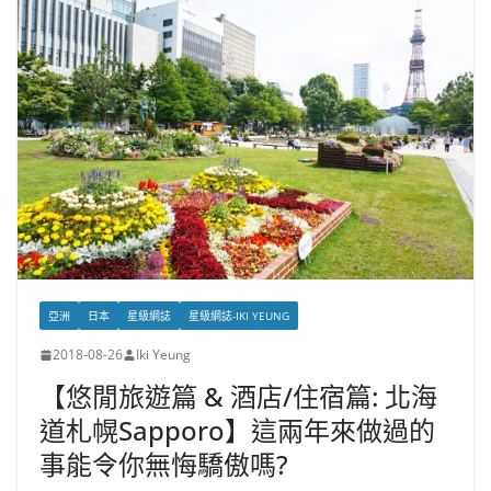
亞洲
日本
星級網誌
星級網誌-IKI YEUNG
2018-08-26
Iki Yeung
【悠閒旅遊篇 & 酒店/住宿篇: 北海
道札幌Sapporo】這兩年來做過的
事能令你無悔驕傲嗎?