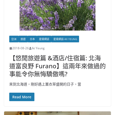
亞洲
旅遊
日本
星級網誌
星級網誌-IKI YEUNG
2018-08-26
Iki Yeung
【悠閒旅遊篇 &酒店/住宿篇: 北海
道富良野 Furano】這兩年來做過的
事能令你無悔驕傲嗎?
來到北海道，剛好遇上薰衣草盛開的日子，當
Read More