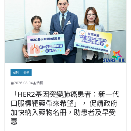
副刊
醫學
2026-08-04
浩楠
「HER2基因突變肺癌患者：新一代
口服標靶藥帶來希望」， 促請政府
加快納入藥物名冊，助患者及早受
惠