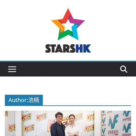
Skip
to
content
Author:
浩楠