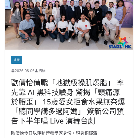
娛樂
2026-08-06
浩楠
歐倩怡備戰「地獄級操肌爆脂」 率
先靠 AI 黑科技驗身 驚揭「頸痛源
於腰歪」 15歲愛女拒食水果無奈爆
「聽同學講多過阿媽」 簽新公司預
告下半年唱 Live 演舞台劇
歐倩怡今日以運動營養學家身份，現身銅鑼灣