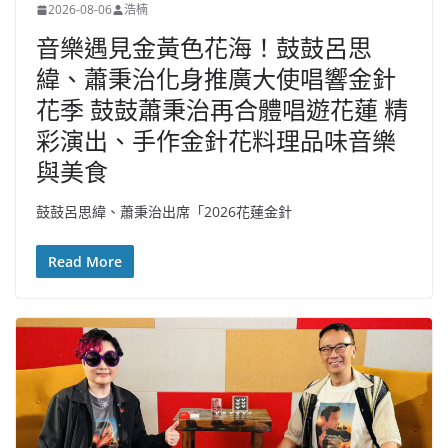
2026-08-06
浩楠
音樂遇見金黃色花海！鼓鼓呂思
緯、蕭秉治化身推廣大使唱響金針
花季 鼓鼓蕭秉治再合體唱遊花蓮 精
彩演出、手作金針花料理品味音樂
與美食
鼓鼓呂思緯、蕭秉治出席「2026花蓮金針
Read More