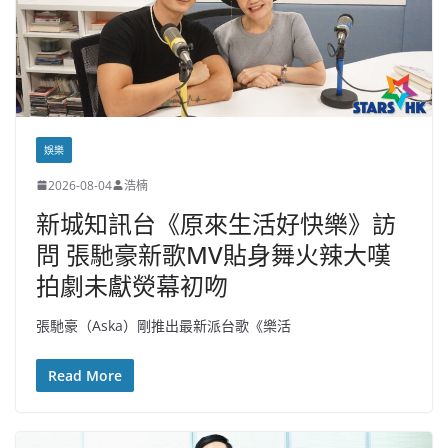
娛樂
2026-08-04
浩楠
新城知訊台《原來生活好快樂》訪
問 張馳豪新歌MV貼身舞火辣大嘆
拍劇未獻熒幕初吻
張馳豪（Aska）剛推出最新派台歌《樂活
Read More