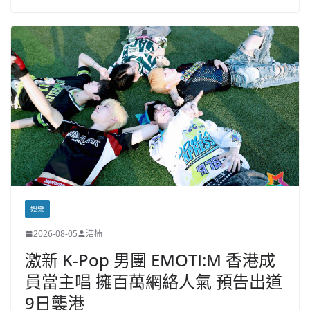
娛樂
2026-08-05
浩楠
激新 K-Pop 男團 EMOTI:M 香港成
員當主唱 擁百萬網絡人氣 預告出道
9日襲港