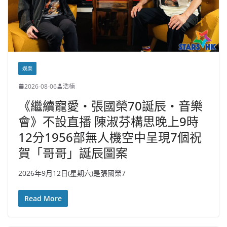
娛樂
2026-08-06
浩楠
《繼續寵愛・張國榮70誕辰・音樂
會》不設直播 陳淑芬構思晚上9時
12分1956部無人機空中呈現7個祝
賀「哥哥」誕辰圖案
2026年9月12日(星期六)是張國榮7
Read More