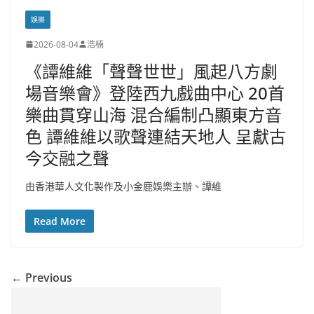
娛樂
2026-08-04
浩楠
《譚維維「聲聲世世」風起八方劇
場音樂會》登陸西九戲曲中心 20首
樂曲貫穿山海 混合編制凸顯東方音
色 譚維維以歌聲連結天地人 呈獻古
今交融之聲
由香港華人文化製作及小金鹿娛樂主辦、譚維
Read More
← Previous