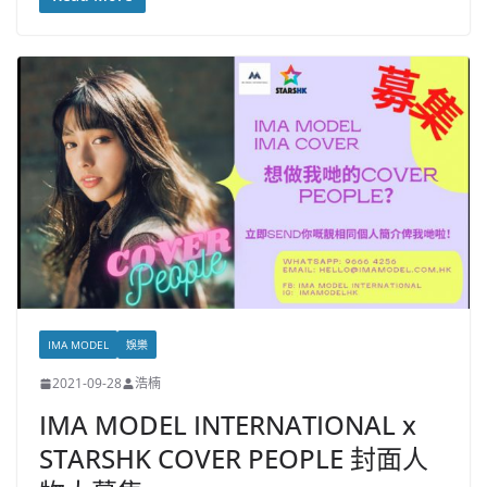
IMA MODEL
娛樂
2021-09-28
浩楠
IMA MODEL INTERNATIONAL x
STARSHK COVER PEOPLE 封面人