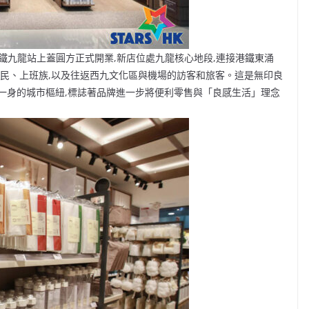
(星期五)於港鐵九龍站上蓋圓方正式開業,新店位處九龍核心地段,連接港鐵東涌
居民、上班族,以及往返西九文化區與機場的訪客和旅客。這是無印良
一身的城市樞紐,標誌著品牌進一步將便利零售與「良感生活」理念