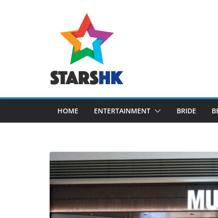
Skip
to
content
HOME
ENTERTAINMENT
BRIDE
B