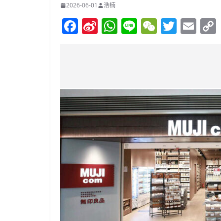
2026-06-01
浩楠
F
Si
W
Li
W
T
E
a
n
h
n
e
w
m
c
a
at
e
C
itt
ai
e
W
s
h
er
l
b
ei
A
at
o
b
p
o
o
p
k