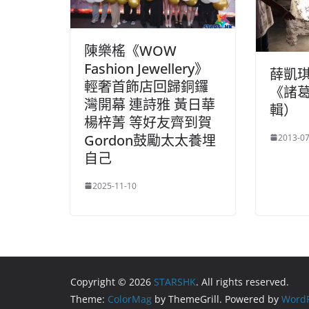
陳樂榣《WOW
Fashion Jewellery》
薛凱
輕奢首飾店回歸銅鑼
《諸
灣開幕 連詩雅 黃日華
輯）
楊梓菁 等好友齊到賀
Gordon鼓勵太太養埋
2013-07
自己
2025-11-10
Copyright © 2026
STARSHK
. All rights reserved.
Theme:
ColorMag
by ThemeGrill. Powered by
WordP