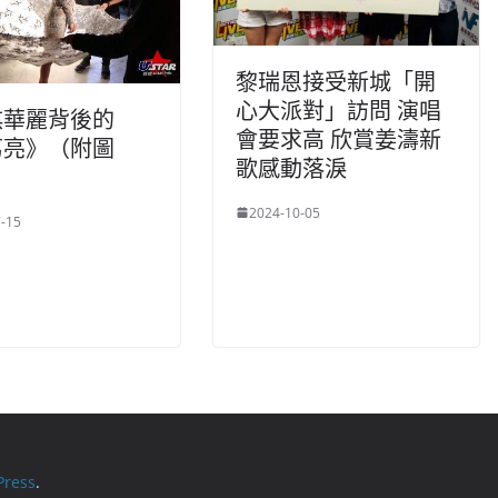
黎瑞恩接受新城「開
心大派對」訪問 演唱
琪華麗背後的
會要求高 欣賞姜濤新
葛亮》（附圖
歌感動落淚
2024-10-05
-15
ress
.