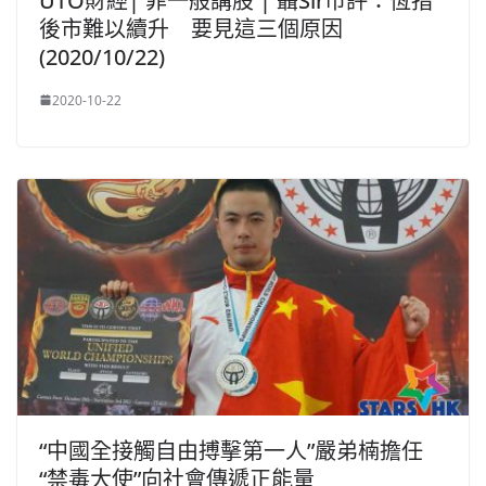
UTO財經| 菲一般講股 | 聶Sir市評：恆指
後市難以續升 要見這三個原因
(2020/10/22)
2020-10-22
“中國全接觸自由搏擊第一人”嚴弟楠擔任
“禁毒大使”向社會傳遞正能量