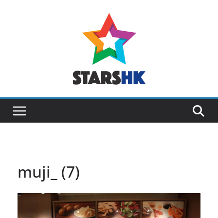
Skip
to
content
muji_ (7)