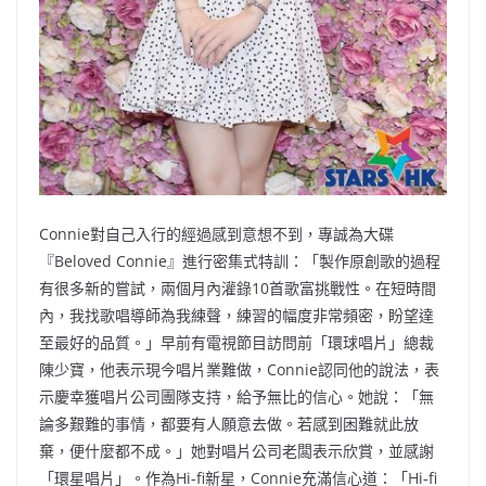
Connie對自己入行的經過感到意想不到，專誠為大碟
『Beloved Connie』進行密集式特訓：「製作原創歌的過程
有很多新的嘗試，兩個月內灌錄10首歌富挑戰性。在短時間
內，我找歌唱導師為我練聲，練習的幅度非常頻密，盼望達
至最好的品質。」早前有電視節目訪問前「環球唱片」總裁
陳少寶，他表示現今唱片業難做，Connie認同他的說法，表
示慶幸獲唱片公司團隊支持，給予無比的信心。她說：「無
論多艱難的事情，都要有人願意去做。若感到困難就此放
棄，便什麼都不成。」她對唱片公司老闆表示欣賞，並感謝
「環星唱片」。作為Hi-fi新星，Connie充滿信心道：「Hi-fi