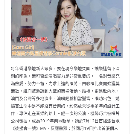
b
ei
A
at
Li
o
b
p
n
o
o
p
k
k
每年香港樂壇新人眾多，要在現今樂壇突圍，讓樂迷留下深
刻的印象，無可否認演唱實力是非常重要的。一名對音樂充
滿熱愛、努力不懈、力求上進的唱將，由歌唱比賽開始獲奬
無數，繼而被邀請到大型的商場活動、婚禮，更遠赴內地、
澳門及台灣等多地演出，演唱經驗相當豐富，唱功出色。她
揚言生命中是不能沒有音樂的，毅然放棄從事多年的設計工
作，專注走在音樂的路上。經一次的公演，機緣巧合被唱片
公司發掘，成為2019年樂壇新星。她於7月12日首播派台歌
《後援會一號》MV，反應熱烈；於同月19日推出首張個人