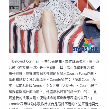
『Beloved Connie』一共10首歌曲，製作班底強大。第一派
台歌《後援會一號》是一首朗朗上口、富正能量的勵志歌，
由張敬軒、謝安琪曾點名多謝的音樂人Cousin Fung作曲、
編曲和監製；林若寧填詞。Connie笑言：「認識Cousin多
年，以前為他唱Demo，今次是碌『人情卡』。Cousin很了
解我喜歡唱什麼曲風。」她盛讚林若寧的詞一矢中的：「他
聽過我的故事大剛，便能細緻地寫出我想表達的東西。」
Connie表示以勵志歌作首派台是最好不過的，這正是她要走