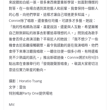
來說猶如白紙一張，很多東西需要重新學習，如面對傳媒的
對答。在一些場合遇到其他藝人和前輩，我會保持一個新人
的心態，向他們學習，這樣才讓自己增進更多知識。」
Connie除了唱歌，還會擔任司儀，可謂多才多藝。她說：
「我的性格頗為活躍，喜愛說話，還愛與人互動，希望藉著
自己默默耕耘的故事去影響追尋理想的人。」問到成為歌手
後會否停止商演活動？平易近人的她說：「我不想少了一些
機會去近距離接觸觀眾。最令我感動的是在我演唱時，他們
會停下來專注聽我唱歌，一聽往往便一個多小時，有時還看
見不少熟識的面孔。」推出新碟過後，Connie將於8月9日5
點出席在會展舉行的「發燒靚聲簽唱會」。敬請大家密切注
意這位實力新星的動向。
攝影：Horatio Tsang
文字：雲信
特別鳴謝Party One提供場地
MV: