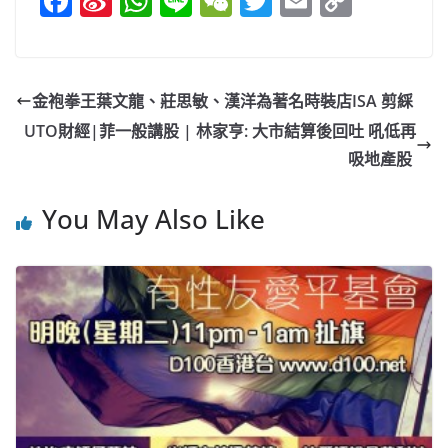
F
Si
W
Li
W
T
E
C
a
n
h
n
e
w
m
o
c
a
at
e
C
itt
ai
p
e
W
s
h
er
l
y
金袍拳王葉文龍、莊思敏、漢洋為著名時裝店ISA 剪綵
b
ei
A
at
Li
UTO財經|菲一般講股 | 林家亨: 大市結算後回吐 吼低再
o
b
p
n
吸地產股
o
o
p
k
You May Also Like
k