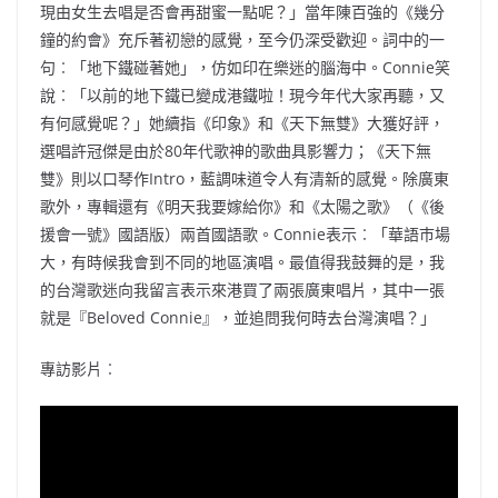
現由女生去唱是否會再甜蜜一點呢？」當年陳百強的《幾分
鐘的約會》充斥著初戀的感覺，至今仍深受歡迎。詞中的一
句︰「地下鐵碰著她」，仿如印在樂迷的腦海中。Connie笑
說︰「以前的地下鐵已變成港鐵啦！現今年代大家再聽，又
有何感覺呢？」她續指《印象》和《天下無雙》大獲好評，
選唱許冠傑是由於80年代歌神的歌曲具影響力；《天下無
雙》則以口琴作Intro，藍調味道令人有清新的感覺。除廣東
歌外，專輯還有《明天我要嫁給你》和《太陽之歌》（《後
援會一號》國語版）兩首國語歌。Connie表示︰「華語巿場
大，有時候我會到不同的地區演唱。最值得我鼓舞的是，我
的台灣歌迷向我留言表示來港買了兩張廣東唱片，其中一張
就是『Beloved Connie』，並追問我何時去台灣演唱？」
專訪影片︰