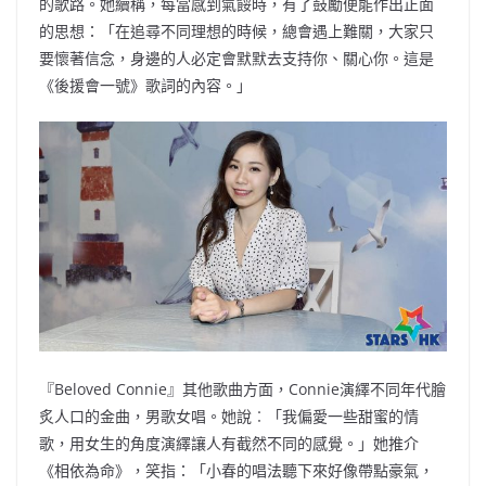
的歌路。她續稱，每當感到氣餒時，有了鼓勵便能作出正面
的思想：「在追尋不同理想的時候，總會遇上難關，大家只
要懷著信念，身邊的人必定會默默去支持你、關心你。這是
《後援會一號》歌詞的內容。」
『Beloved Connie』其他歌曲方面，Connie演繹不同年代膾
炙人口的金曲，男歌女唱。她說︰「我偏愛一些甜蜜的情
歌，用女生的角度演繹讓人有截然不同的感覺。」她推介
《相依為命》，笑指：「小春的唱法聽下來好像帶點豪氣，