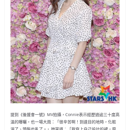
提到《後援會一號》MV拍攝，Connie表示經歷過逾三十度高
溫的曝曬，也一場大雨：「很辛苦啊！到達目的地時，化粧
溶了、頭髮也亂了。」她笑道︰「我穿上自己設計的裙，原