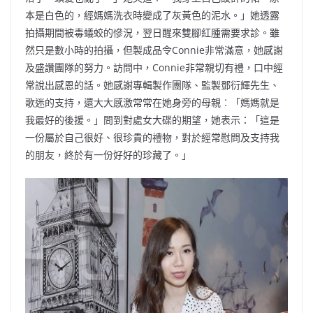
本是白色的，經媽媽洗衣時變成了灰黃色的泥水。」她透露
拍攝期間被毒蟻蛟的慘況，翌日醒來雙腳紅腫需要求診。雖
然只是數小時的拍攝，但製成品令Connie非常滿意，她感謝
及盛讚團隊的努力。訪問中，Connie非常親切有禮，口中經
常說出感恩的話。她感謝專輯製作團隊、監製鄧衍輝先生、
歌迷的支持，還大大感激常常在她身旁的母親︰「媽媽就是
我最好的後援。」問到對處女大碟的期望，她表示：「這是
一份屬於自己很好、很珍貴的禮物，對於經常慰問及支持我
的朋友，終於有一份好好的珍藏了。」