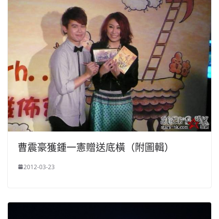
曹震豪獲鍾一憲贈送底橫（附圖輯）
2012-03-23