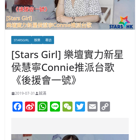
STARSGIRL
娛樂
專訪
[Stars Girl] 樂壇實力新星
侯慧寧Connie推派台歌
《後援會一號》
2019-07-31
鋮滿
F
Si
W
Li
W
T
E
C
a
n
h
n
e
w
m
o
c
a
at
e
C
itt
ai
p
e
W
s
h
er
l
y