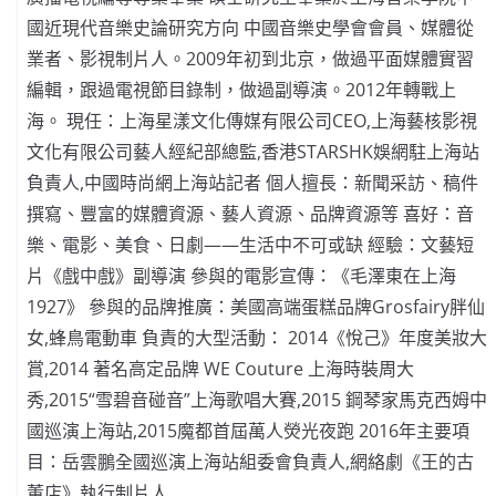
國近現代音樂史論研究方向 中國音樂史學會會員、媒體從
業者、影視制片人。2009年初到北京，做過平面媒體實習
編輯，跟過電視節目錄制，做過副導演。2012年轉戰上
海。 現任：上海星漾文化傳媒有限公司CEO,上海藝核影視
文化有限公司藝人經紀部總監,香港STARSHK娛網駐上海站
負責人,中國時尚網上海站記者 個人擅長：新聞采訪、稿件
撰寫、豐富的媒體資源、藝人資源、品牌資源等 喜好：音
樂、電影、美食、日劇——生活中不可或缺 經驗：文藝短
片《戲中戲》副導演 參與的電影宣傳：《毛澤東在上海
1927》 參與的品牌推廣：美國高端蛋糕品牌Grosfairy胖仙
女,蜂鳥電動車 負責的大型活動： 2014《悅己》年度美妝大
賞,2014 著名高定品牌 WE Couture 上海時裝周大
秀,2015“雪碧音碰音”上海歌唱大賽,2015 鋼琴家馬克西姆中
國巡演上海站,2015魔都首屆萬人熒光夜跑 2016年主要項
目：岳雲鵬全國巡演上海站組委會負責人,網絡劇《王的古
董店》執行制片人