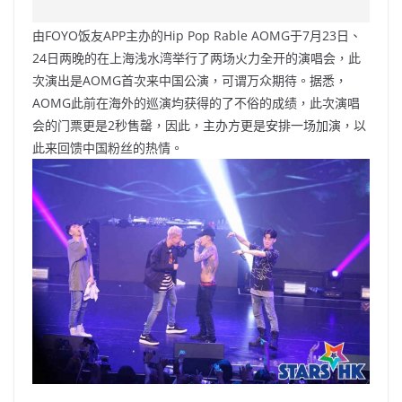
c
a
at
e
C
itt
ai
p
e
W
s
h
er
l
y
由FOYO饭友APP主办的Hip Pop Rable AOMG于7月23日、
b
ei
A
at
Li
24日两晚的在上海浅水湾举行了两场火力全开的演唱会，此
o
b
p
n
次演出是AOMG首次来中国公演，可谓万众期待。据悉，
AOMG此前在海外的巡演均获得的了不俗的成绩，此次演唱
o
o
p
k
会的门票更是2秒售罄，因此，主办方更是安排一场加演，以
k
此来回馈中国粉丝的热情。