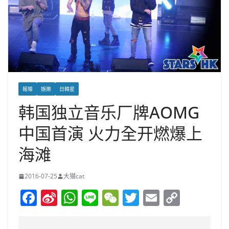
報導
娛樂
日韓星
韩国独立音乐厂牌AOMG
中国首演 火力全开燃爆上
海滩
2016-07-25
大猫cat
F
Si
W
Li
W
T
E
C
a
n
h
n
e
w
m
o