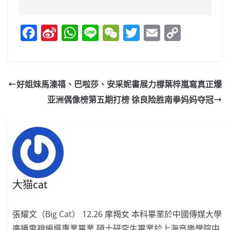
F
Si
W
Li
W
T
E
C
a
n
h
n
e
w
m
o
c
a
at
e
C
itt
ai
p
e
W
s
h
er
l
y
好姐妹馬溱禧、巴啦莎、安采妮書展力橕葉梓嵐寫真正爆
b
ei
A
at
Li
亚洲偶像榜第五期打榜 徐良险胜南拳妈妈夺冠
o
b
p
n
o
o
p
k
k
大猫cat
張耀文（Big Cat） 12.26 摩羯女 本科畢業於中國傳媒大學
廣播電視編導專業畢業 碩士研究生畢業於上海音樂學院中