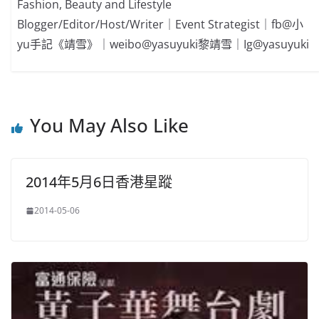
Fashion, Beauty and Lifestyle
Blogger/Editor/Host/Writer｜Event Strategist｜fb@小
yu手記《靖雪》｜weibo@yasuyuki黎靖雪｜Ig@yasuyuki
You May Also Like
2014年5月6日香港星蹤
2014-05-06