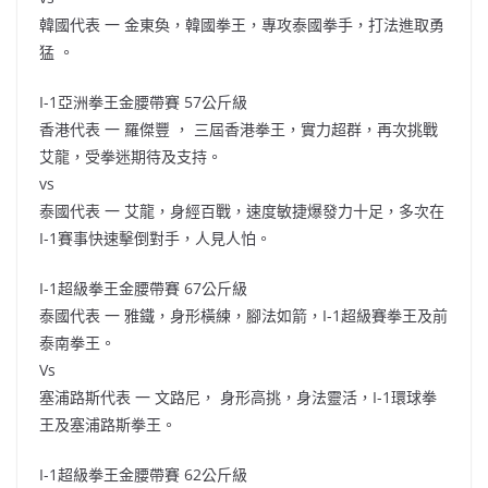
韓國代表 一 金東奐，韓國拳王，專攻泰國拳手，打法進取勇
猛 。
I-1亞洲拳王金腰帶賽 57公斤級
香港代表 一 羅傑豐 ， 三屆香港拳王，實力超群，再次挑戰
艾龍，受拳迷期待及支持。
vs
泰國代表 一 艾龍，身經百戰，速度敏捷爆發力十足，多次在
I-1賽事快速擊倒對手，人見人怕。
I-1超級拳王金腰帶賽 67公斤級
泰國代表 一 雅鐵，身形橫練，腳法如箭，I-1超級賽拳王及前
泰南拳王。
Vs
塞浦路斯代表 一 文路尼， 身形高挑，身法靈活，I-1環球拳
王及塞浦路斯拳王。
I-1超級拳王金腰帶賽 62公斤級