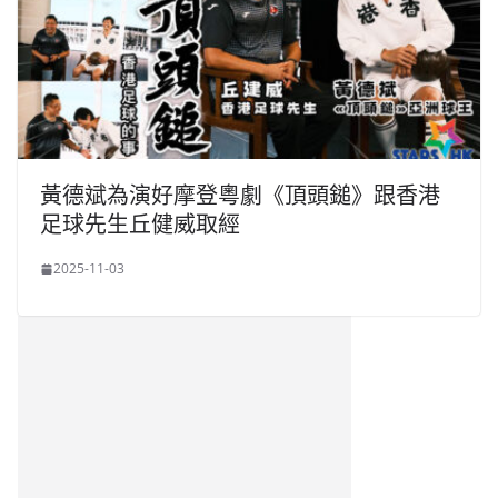
黃德斌為演好摩登粵劇《頂頭鎚》跟香港
足球先生丘健威取經
2025-11-03