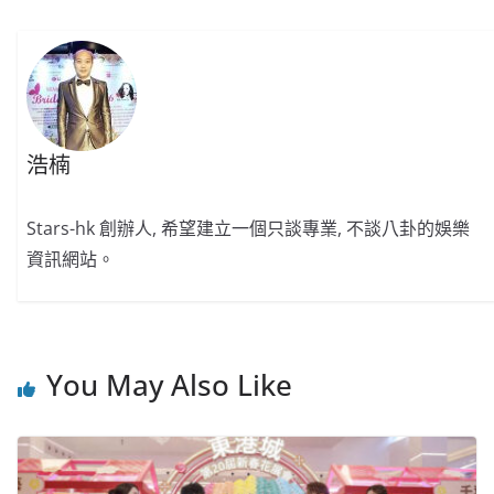
o
o
p
k
k
浩楠
Stars-hk 創辦人, 希望建立一個只談專業, 不談八卦的娛樂
資訊網站。
You May Also Like