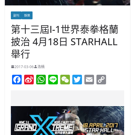
副刊
娛樂
第十三屆I-1世界泰拳格蘭
披治 4月18日 STARHALL
舉行
2017-03-06
浩楠
F
Si
W
Li
W
T
E
C
a
n
h
n
e
w
m
o
c
a
at
e
C
itt
ai
p
e
W
s
h
er
l
y
b
ei
A
at
Li
o
b
p
n