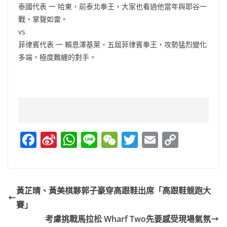
泰國代表 一 哈東，前泰北拳王，大家也看過他當年與耶谷一
戰，掌聲如雷。
vs
菲律賓代表 一 賴恩澤基萊，五屆菲律賓拳王，攻勢猛烈變化
多端，極度難纏的對手。
F
Si
W
Li
W
T
E
C
a
n
h
n
e
w
m
o
c
a
at
e
C
itt
ai
p
e
W
s
h
er
l
y
黃芷晴、黃美棋夥郭子豪穿高跟鞋出席「高跟鞋競跑大
b
ei
A
at
Li
賽」
o
b
p
n
考慮挑戰馬拉松 Wharf Two先要感受現場氣氛