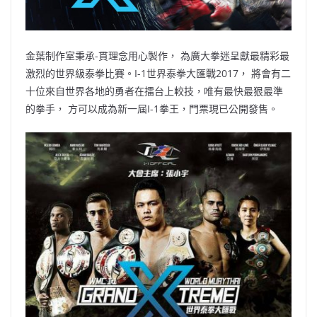
o
o
p
k
k
金葉制作室秉承-貫理念用心製作， 為廣大拳迷呈獻最精彩最
激烈的世界級泰拳比賽。I-1世界泰拳大匯戰2017， 將會有二
十位來自世界各地的勇者在擂台上較技，唯有最快最狠最準
的拳手， 方可以成為新一屆I-1拳王，門票現已公開發售。