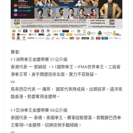
賽事:
I-1洲際拳王金腰帶賽 51公斤級
香港代表 一 鄧穎斌 ，I-1國際拳王，IFMA世界拳王，三屆香
港拳王等，身手矯健技術全面，實力不容致疑。
vs
馬來西亞代表 一 播蔗， 國家代表隊成員，出類拔萃，遠洋來
臨香港，勢要奪得金腰帶。
I-1亞洲拳王金腰帶賽 66公斤級
泰國代表 一 泰積，泰國拳王，賽事經驗豐富，曾戰勝巴西拳
王奪得I-1金腰帶，招牌技側手翻掃踢。
vs