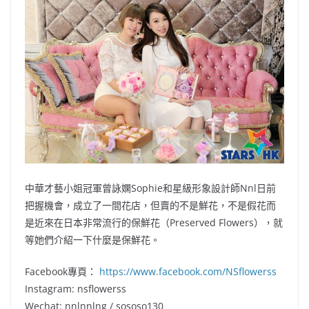
b
ei
A
at
Li
o
b
p
n
o
o
p
k
k
中華才藝小姐冠軍曾詠嫻Sophie和星級形象設計師Nnl日前
把握機會，成立了一間花店，但賣的不是鮮花，不是假花而
是近來在日本非常流行的保鮮花（Preserved Flowers），就
等她們介紹一下什麼是保鮮花。
Facebook專頁：
https://www.facebook.com/NSflowerss
Instagram: nsflowerss
Wechat: nnlnnlng / sososo130