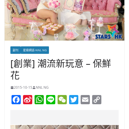
副刊
星級網誌-NNL NG
[創業] 潮流新玩意 – 保鮮
花
2015-10-15
NNL NG
F
Si
W
Li
W
T
E
C
a
n
h
n
e
w
m
o
c
a
at
e
C
itt
ai
p
e
W
s
h
er
l
y