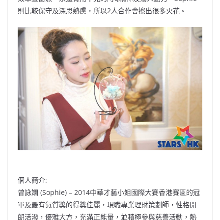
則比較保守及深思熟慮，所以2人合作會擦出很多火花。
個人簡介:
曾詠嫻 (Sophie) – 2014中華才藝小姐國際大賽香港賽區的冠
軍及最有氣質獎的得獎佳麗，現職專業理財策劃師，性格開
朗活潑，優雅大方，充滿正能量，並積極參與慈善活動，熱