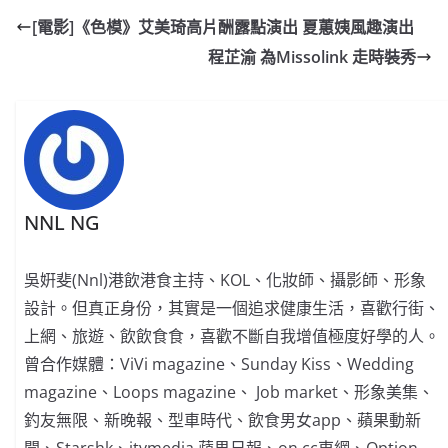
e
W
s
h
er
l
y
[電影]《色模》艾美琦高片酬露點演出 夏蕙姨風趣演出
b
ei
A
at
Li
程芷渝 為Missolink 走時裝秀
o
b
p
n
o
o
p
k
k
NNL NG
吳姸斐(Nnl)港飲港食主持、KOL、化妝師、攝影師、形象
設計。但真正身份，其實是一個追求健康生活，喜歡行街、
上網、旅遊、飲飲食食，喜歡不斷自我增值極度好學的人。
曾合作媒體：ViVi magazine、Sunday Kiss、Wedding
magazine、Loops magazine、 Job market、形象美集、
釣友無限、新晚報、型⾞時代、飲食男女app、蘋果動新
聞、Starshk、itvmedia 蘋果⽇報、on.cc東網、Option