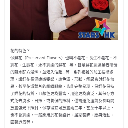
花的特色？
保鮮花（Preserved Flowers）也叫不老花、長生不老花、不
凋花、生態花、永不凋謝的鮮花…等。皆是鮮花透過業者研發
的藥水配方浸泡，並灌入油脂…等一系列複雜的加工技術處
理，讓鮮花長保嬌嫩姿態，論色澤、形狀、觸感皆與鮮花無
異，甚至花瓣葉片的組織脈絡，皆能完整呈現，保鮮花保持
了鮮花的特質，且顏色更為豐富，用途更為廣泛，其保存方
式免去澆水、日照、或養份的照料，僅需避免溼氣及長時間
放置強光下照射，保存得宜可放置兩三年，甚至十年以上，
也不會凋謝，一般應用於花藝設計、居家裝飾、慶典活動、
園藝造景等。