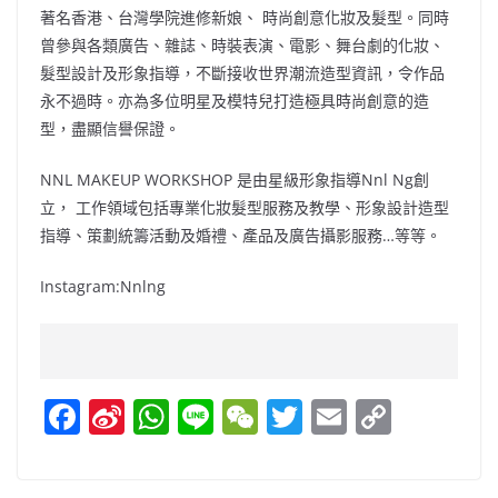
著名香港、台灣學院進修新娘、 時尚創意化妝及髮型。同時
曾參與各類廣告、雜誌、時裝表演、電影、舞台劇的化妝、
髮型設計及形象指導，不斷接收世界潮流造型資訊，令作品
永不過時。亦為多位明星及模特兒打造極具時尚創意的造
型，盡顯信譽保證。
NNL MAKEUP WORKSHOP 是由星級形象指導Nnl Ng創
立， 工作領域包括專業化妝髮型服務及教學、形象設計造型
指導、策劃統籌活動及婚禮、產品及廣告攝影服務…等等。
Instagram:Nnlng
F
Si
W
Li
W
T
E
C
a
n
h
n
e
w
m
o
c
a
at
e
C
itt
ai
p