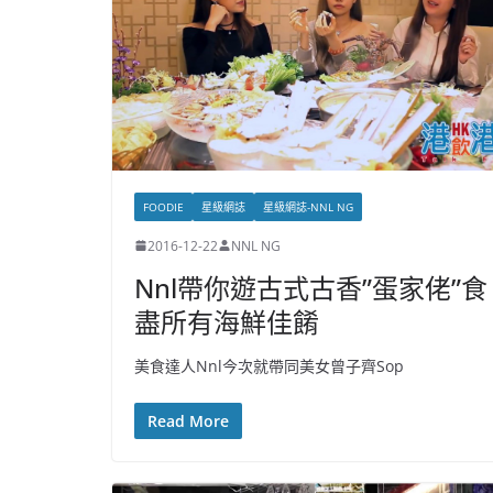
FOODIE
星級網誌
星級網誌-NNL NG
2016-12-22
NNL NG
Nnl帶你遊古式古香”蛋家佬”食
盡所有海鮮佳餚
美食達人Nnl今次就帶同美女曾子齊Sop
Read More