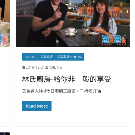
FOODIE
星級網誌
星級網誌-NNL NG
2016-12-21
NNL NG
林氏廚房-給你非一般的享受
美食達人Nnl今日嚟到工廠區，千祈唔好睇
Read More