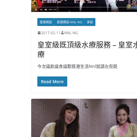
星級網誌
星級網誌-NNL NG
美容
2017-02-11
NNL NG
皇室級既頂級水療服務 – 皇室
療
今次識飲識食識歎既港生活Nnl就請左佢既
Read More