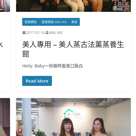
星級網誌
星級網誌-NNL NG
美容
2017-01-16
NNL NG
水
美人專用 – 美人蒸古法薰蒸養生
館
Heily: Baby～你做咩面青口唇白
Read More