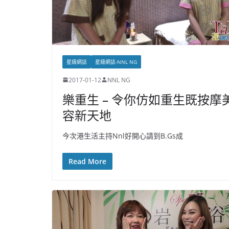
星級網誌
星級網誌-NNL NG
2017-01-12
NNL NG
樂重生 – 令你仿如重生既按摩
容新天地
今次港生活主持Nnl好開心請到B.Gs成
Read More