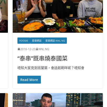
FOODIE
星級網誌
星級網誌-NNL NG
2016-12-23
NNL NG
“泰串”既串燒泰國菜
唔知大家見到班蘭葉，會諗起啲咩呢？唔知會
Read More