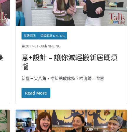
星級網誌
星級網誌-NNL NG
2017-01-08
NNL NG
美
意+設計 – 讓你減輕搬新居既煩
惱
新屋三尖八角，唔知點放傢俬？唔洗驚，嚟意
Read More