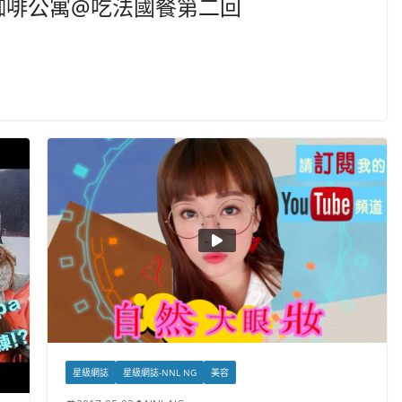
咖啡公寓@吃法國餐第二回
星級網誌
星級網誌-NNL NG
美容