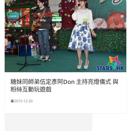
糖妹同師弟伍定彥阿Don 主持亮燈儀式 與
粉絲互動玩遊戲
2015-12-20