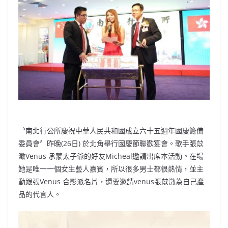
o
b
p
n
o
o
p
k
k
〝南北行公所慶祝中華人民共和國成立六十五週年國慶籌備
委員會〞昨晚(26日) 於北角舉行國慶節聯歡宴會。歌手張苡
澂Venus 承蒙太子爺的好友Micheal邀請出席本活動。在場
她是唯一一個女生藝人嘉賓，所以很多男士都很熱情，並主
動跟張Venus 合影派名片，還要邀請venus張苡澂為自己產
品的代言人。