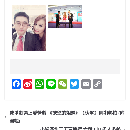
F
Si
W
Li
W
T
E
C
a
n
h
n
e
w
m
o
c
a
at
e
C
itt
ai
p
e
W
s
h
er
l
y
戰爭劇遇上愛情戲 《欲望的姐妹》《伏擊》同期熱拍 (附
b
ei
A
at
Li
圖輯)
小瑜廣州三天宣傳遊 大讚JuJu 多才多藝