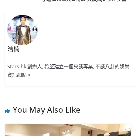
o
b
p
n
o
o
p
k
k
浩楠
Stars-hk 創辦人, 希望建立一個只談專業, 不談八卦的娛樂
資訊網站。
You May Also Like