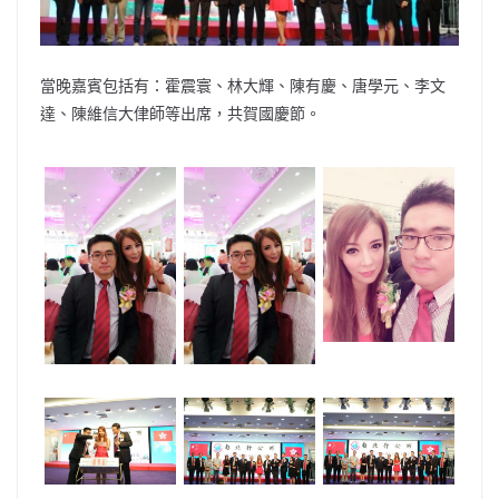
當晚嘉賓包括有：霍震寰、林大輝、陳有慶、唐學元、李文
達、陳維信大侓師等出席，共賀國慶節。