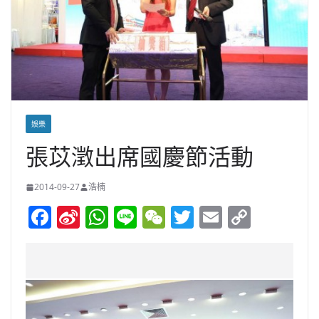
娛樂
張苡澂出席國慶節活動
2014-09-27
浩楠
F
Si
W
Li
W
T
E
C
a
n
h
n
e
w
m
o
c
a
at
e
C
itt
ai
p
e
W
s
h
er
l
y
b
ei
A
at
Li