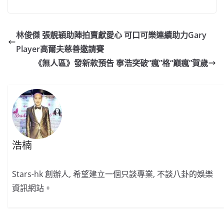
a
n
h
n
e
w
m
o
c
a
at
e
C
itt
ai
p
e
W
s
h
er
l
y
林俊傑 張靚穎助陣拍賣獻愛心 可口可樂連續助力Gary
b
ei
A
at
Li
Player高爾夫慈善邀請賽
o
b
p
n
《無人區》發新款預告 寧浩突破“瘋”格“巔瘋”賀歲
o
o
p
k
k
浩楠
Stars-hk 創辦人, 希望建立一個只談專業, 不談八卦的娛樂
資訊網站。