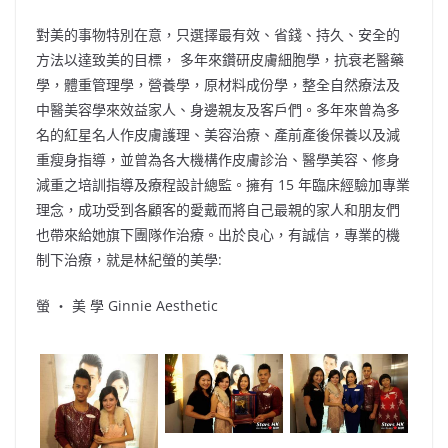
對美的事物特別在意，只選擇最有效、省錢、持久、安全的
方法以達致美的目標， 多年來鑽研皮膚細胞學，抗衰老醫藥
學，體重管理學，營養學，原材料成份學，整全自然療法及
中醫美容學來效益家人、身邊親友及客戶們。多年來曾為多
名的紅星名人作皮膚護理、美容治療、產前產後保養以及減
重瘦身指導，並曾為各大機構作皮膚診治、醫學美容、修身
減重之培訓指導及療程設計總監。擁有 15 年臨床經驗加專業
理念，成功受到各顧客的愛戴而將自己最親的家人和朋友們
也帶來給她旗下團隊作治療。出於良心，有誠信，專業的機
制下治療，就是林紀螢的美學:
螢 ‧ 美 學 Ginnie Aesthetic