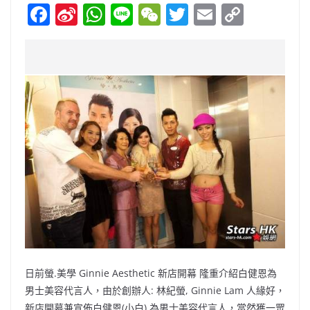
F
Si
W
Li
W
T
E
C
a
n
h
n
e
w
m
o
c
a
at
e
C
itt
ai
p
e
W
s
h
er
l
y
b
ei
A
at
Li
o
b
p
n
o
o
p
k
k
日前螢.美學 Ginnie Aesthetic 新店開幕 隆重介紹白健恩為
男士美容代言人，由於創辦人: 林紀螢, Ginnie Lam 人緣好，
新店開幕兼宣佈白健恩(小白) 為男士美容代言人，當然獲一眾