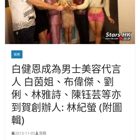
娛樂
白健恩成為男士美容代言
人 白茵姐、布偉傑、劉
俐、林雅詩、陳钰芸等亦
到賀創辦人: 林紀螢 (附圖
輯)
2013-11-05
浩楠