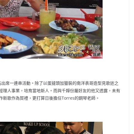
馬出席一連串活動。除了以蛋撻頭加獵裝的南洋表哥造型見歌迷之
經理人事業，培育當地新人。而與千嬅份屬好友的他又透露，未有
新歌作為賀禮，更打算日後擔任Torres的鋼琴老師。