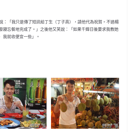
他笑說：「我只是傳了短訊給丁生（丁子高），請他代為祝賀。不過楊
廢寢忘餐地完成了。」之後他又笑說：「如果千嬅日後要求我教她
）我就收便宜一些」。