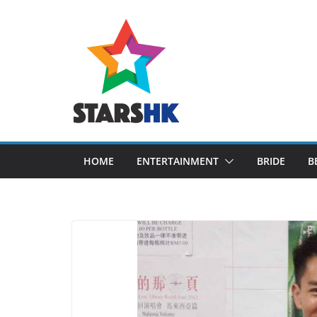
Skip
to
content
HOME
ENTERTAINMENT
BRIDE
B