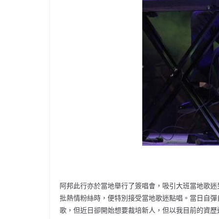
阿邦此行亦於當地舉行了簽唱會，吸引大班當地歌迷
批熱情粉絲時，便特別接受當地歌迷點唱。當日自彈
歌，但近日卻開始想要裁培新人，但以我目前的資歷