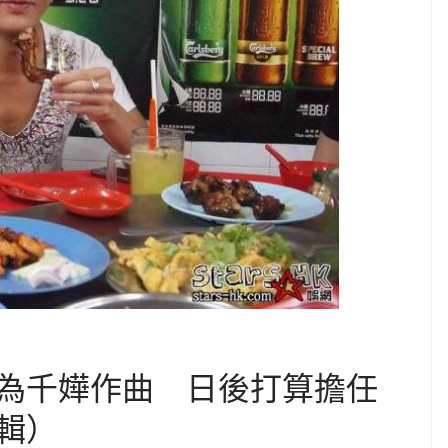
為千嬅作曲 日後打算擔任
圖輯）