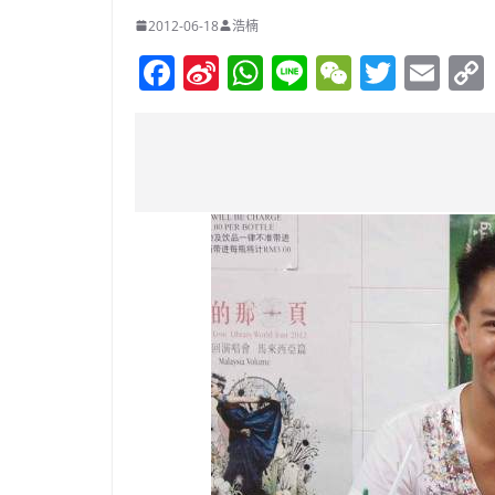
2012-06-18
浩楠
F
Si
W
Li
W
T
E
a
n
h
n
e
w
m
c
a
at
e
C
itt
ai
e
W
s
h
er
l
b
ei
A
at
o
b
p
o
o
p
k