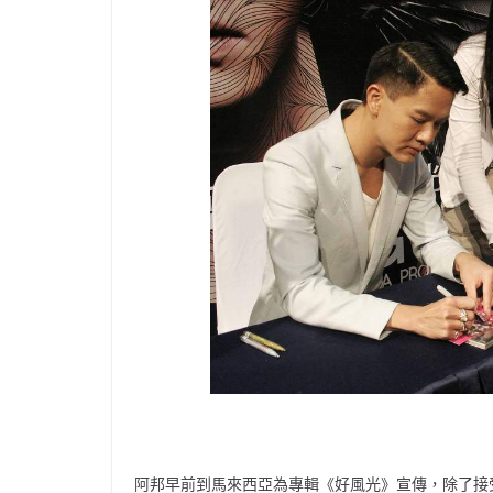
阿邦早前到馬來西亞為專輯《好風光》宣傳，除了接