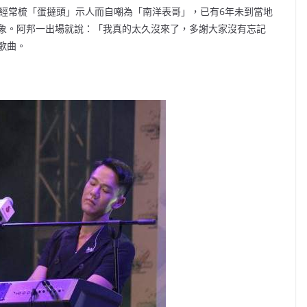
而經常梳「蛋撻頭」示人而自嘲為「南洋表哥」，已有6年未到當地
象。阿邦一出場就說：「我真的太久沒來了，多謝大家沒有忘記
歌曲。