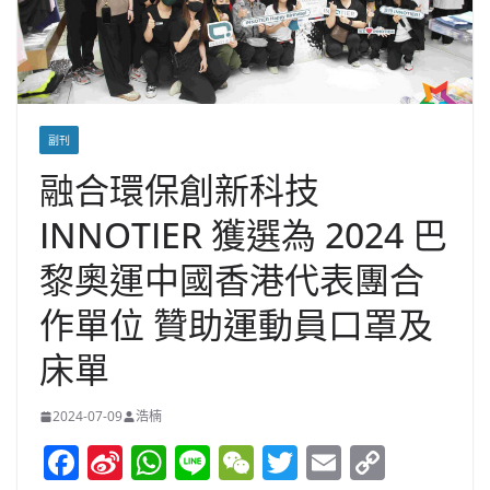
副刊
融合環保創新科技
INNOTIER 獲選為 2024 巴
黎奧運中國香港代表團合
作單位 贊助運動員口罩及
床單
2024-07-09
浩楠
F
Si
W
Li
W
T
E
C