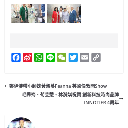
F
Si
W
Li
W
T
E
C
a
n
h
n
e
w
m
o
c
a
at
e
C
itt
ai
p
e
W
s
h
er
l
y
鄭伊健帶小師妹黃淑蔓Feanna 英國倫敦開Show
b
ei
A
at
Li
毛舜筠、苟芸慧、林漪娸祝賀 創新科技時尚品牌
o
b
p
n
INNOTIER 4周年
o
o
p
k
k