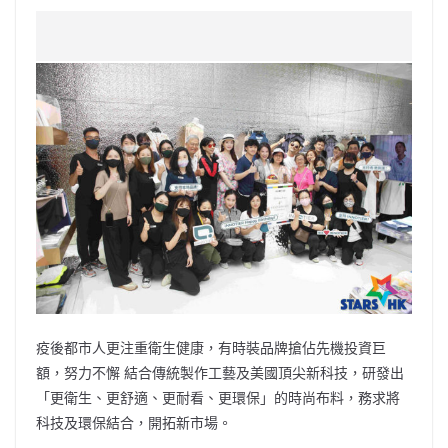
a
n
h
n
e
w
m
o
c
a
at
e
C
itt
ai
p
e
W
s
h
er
l
y
b
ei
A
at
Li
o
b
p
n
o
o
p
k
k
疫後都市人更注重衛生健康，有時裝品牌搶佔先機投資巨
額，努力不懈 結合傳統製作工藝及美國頂尖新科技，研發出
「更衛生、更舒適、更耐看、更環保」的時尚布料，務求將
科技及環保結合，開拓新市場。