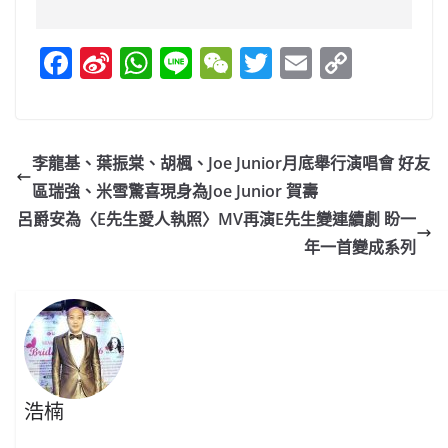
F
Si
W
Li
W
T
E
C
a
n
h
n
e
w
m
o
c
a
at
e
C
itt
ai
p
e
W
s
h
er
l
y
李龍基、葉振棠、胡楓、Joe Junior月底舉行演唱會 好友
b
ei
A
at
Li
區瑞強、米雪驚喜現身為Joe Junior 賀壽
o
b
p
n
呂爵安為〈E先生愛人執照〉MV再演E先生變連續劇 盼一
o
o
p
k
年一首變成系列
k
浩楠