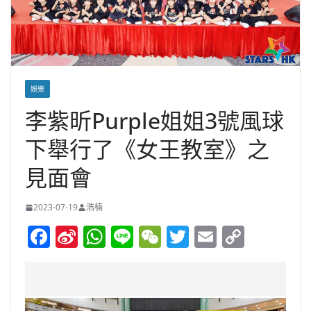
娛樂
李紫昕Purple姐姐3號風球
下舉行了《女王教室》之
見面會
2023-07-19
浩楠
F
Si
W
Li
W
T
E
C
a
n
h
n
e
w
m
o
c
a
at
e
C
itt
ai
p
e
W
s
h
er
l
y