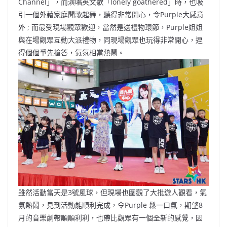
Channel」，而演唱英文歌「lonely goathered」時，也吸
引一個外藉家庭聞歌起舞，聽得非常開心，令Purple大感意
外 ; 而最受現場觀眾歡迎，當然是送禮物環節，Purple姐姐
與在場觀眾互動大派禮物，同現場觀眾也玩得非常開心，逗
得個個爭先搶答，氣氛相當熱鬧。
雖然活動當天是3號風球，但現場也圍觀了大批遊人觀看，氣
氛熱鬧，見到活動能順利完成，令Purple 鬆一口氣，期望8
月的音樂劇帶順順利利，也帶比觀眾有一個全新的感覺，因