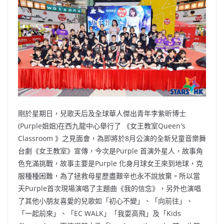
b
ei
A
at
Li
o
b
p
n
o
o
p
k
k
剛於星期日，兒歌天后及全球華人傑出青年李紫昕博士
(Purple姐姐)在西九龍中心舉行了 《女王教室Queen′s
Classroom 》之見面會，為即將於8月公演的全新兒童音樂舞
台劇《女王教室》宣傳，今次是Purple 首演外星人，故事角
色充滿挑戰，故事主要是Purple 化身月球女王來到地球，克
服種種困難，為了拯救母星歷盡艱辛也永不說放棄。所以當
天Purple首次現場演唱了主題曲《我的信念》，另外也演唱
了其他小朋友喜愛的兒歌如「初心不變」、「向前往」、
「一起前來」、「EC WALK」「我耍高飛」及「Kids