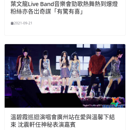
葉文龍Live Band音樂會勁歌熱舞熱到爆燈
粉絲亦各岀奇謀「有驚有喜」
2021-09-21
溫碧霞巡迴演唱會廣州站在愛與溫馨下結
束 沈震軒任神秘表演嘉賓