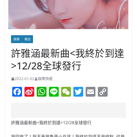
娛樂
專訪
許雅涵最新曲<我終於到達
>12/28全球發行
2022-01-02
娛樂快遞
F
Si
W
Li
W
T
E
C
a
n
h
n
e
w
m
o
c
a
at
e
C
itt
ai
p
e
W
s
h
er
l
y
許雅涵最新曲<我終於到達>12/28全球發行
b
ei
A
at
Li
我回來了！我不再是魯莽小女孩！我終於到達不是終點..這是