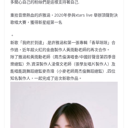
多關心自己的粉絲們是這樣支持著自己.
重拾音樂熱血的許雅涵，2020年參與xtars live 舉辦頂聲對決
歌唱大賽，獲得新星組第一名
。
新歌「我終於到達」.是許雅涵和第一張專輯「香草咪咪」合
作過，近年超火紅的金曲製作人黃雨勳老師的再次合作。
除了雅涵和黃雨勳老師（周杰倫演唱會/中國好聲音第四季音
樂總監）外,資深製作人淩偉文老師（張學友唱片製作人）及
能唱能跳舞蹈總監麥烝瑋（小麥老師周杰倫舞蹈總監）,四位
知名製作人，一起完成了這次新歌作品。