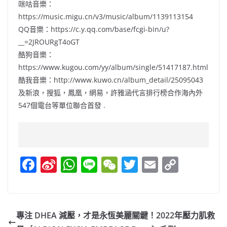
咪咕音樂：
https://music.migu.cn/v3/music/album/1139113154
QQ音樂：https://c.y.qq.com/base/fcgi-bin/u?
__=2JROURgT4oGT
酷狗音樂：
https://www.kugou.com/yy/album/single/51417187.html
酷我音樂：http://www.kuwo.cn/album_detail/25095043
及新浪，搜狐，鳳凰，網易，許雅涵代言排行榜合作海內外
547個電台等單位聯合首發 .
F
Si
W
Li
W
T
E
C
a
n
h
n
e
w
m
o
c
a
at
e
C
itt
ai
p
e
W
s
h
er
l
y
專注 DHEA 減壓，才是永恆美麗關鍵！2022年壓力肌救