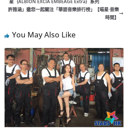
b
ei
A
at
Li
星｛ALBION EXCIA EMBEAGE Extra｝系列
o
b
p
n
許雅涵」邀您一起關注「華語音樂排行榜」【喵星·音樂
o
o
p
k
時間】
k
You May Also Like