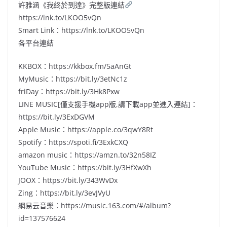
許雅涵《我終於到達》完整版連結
https://lnk.to/LKOO5vQn
Smart Link：https://lnk.to/LKOO5vQn
各平台連結
KKBOX：https://kkbox.fm/5aAnGt
MyMusic：https://bit.ly/3etNc1z
friDay：https://bit.ly/3Hk8Pxw
LINE MUSIC[僅支援手機app版,請下載app並進入連結]：
https://bit.ly/3ExDGVM
Apple Music：https://apple.co/3qwY8Rt
Spotify：https://spoti.fi/3ExkCXQ
amazon music：https://amzn.to/32n58IZ
YouTube Music：https://bit.ly/3HfXwXh
JOOX：https://bit.ly/343WvDx
Zing：https://bit.ly/3evJVyU
網易云音樂：https://music.163.com/#/album?
id=137576624