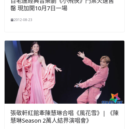
百老匯經典音樂劇《小飛俠》門票火速售
罄 現加開10月7日一場
2012-08-23
張敬軒紅館牽陳慧琳合唱《風花雪》| 《陳
慧琳Season 2萬人結界演唱會》