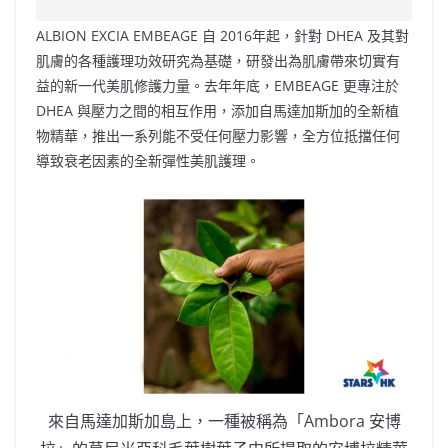
e
W
s
h
er
l
y
ALBION EXCIA EMBEAGE 自 2016年起，針對 DHEA 及其對
b
ei
A
at
Li
肌膚的各種護理功效研究為基礎，研發出為肌膚帶來切實有
o
b
p
n
益的新一代美肌修護力量。去年年底，EMBEAGE 更專注於
DHEA 與壓力之間的相互作用，添加自馬達加斯加的全新植
o
o
p
k
物精華，推出一系列能不受任何壓力影響，全方位抵擋任何
k
導致衰老因素的全新彈性美肌護理。
來自馬達加斯加島上，一種被稱為「Ambora 安博