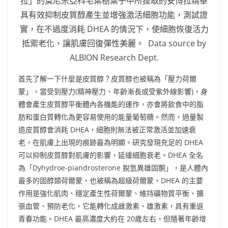
拉」的莫尼米亞科毛葉樹葉子中所提取的安博拉精華
具有效抑制皮質醇產生並增強激活細胞功能，測試證
實，在不過度消耗 DHEA 的情況下，使細胞恢復活力
抵禦老化，讓肌膚回復彈性美麗。 Data source by
ALBION Research Dept.
首先了解一下什麼是皮質醇？皮質醇也被稱為「壓力荷爾
蒙」，當受到壓力(精神壓力、年齡漸長或受紫外線影響)，身
體會產生皮質醇平衡體內各機能的運作，亦會將飲食中的脂
肪和蛋白質轉化為更容易使用的能量葡萄糖。然而，過量製
造皮質醇會消耗 DHEA，細胞則無法被正常激活並加速衰
老，在肌膚上出現的痕跡最為明顯。研究發現充足的 DHEA
可以抑制皮質醇對肌膚的影響，延緩細胞衰老。DHEA 全名
為「Dyhydroe-piandrosterone 脫氫異雄固酮」，是人體內
最多的固醇類荷爾蒙，也被稱為超級荷爾蒙。DHEA 的主要
作用是強化肌肉、穩定產生性荷爾蒙、維持礦物質平衡、擴
張血管、預防老化，它能轉化成雌激素、雄激素，具有重返
青春功能。DHEA 最高濃度大約在 20歲左右，但隨著年齡增