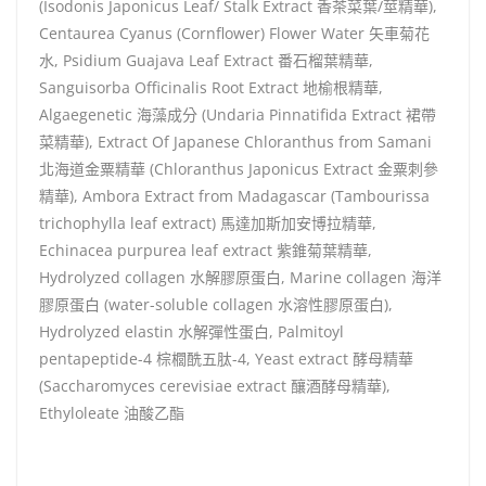
(Isodonis Japonicus Leaf/ Stalk Extract 香茶菜葉/莖精華),
Centaurea Cyanus (Cornflower) Flower Water 矢車菊花
水, Psidium Guajava Leaf Extract 番石榴葉精華,
Sanguisorba Officinalis Root Extract 地榆根精華,
Algaegenetic 海藻成分 (Undaria Pinnatifida Extract 裙帶
菜精華), Extract Of Japanese Chloranthus from Samani
北海道金粟精華 (Chloranthus Japonicus Extract 金粟刺參
精華), Ambora Extract from Madagascar (Tambourissa
trichophylla leaf extract) 馬達加斯加安博拉精華,
Echinacea purpurea leaf extract 紫錐菊葉精華,
Hydrolyzed collagen 水解膠原蛋白, Marine collagen 海洋
膠原蛋白 (water-soluble collagen 水溶性膠原蛋白),
Hydrolyzed elastin 水解彈性蛋白, Palmitoyl
pentapeptide-4 棕櫚酰五肽-4, Yeast extract 酵母精華
(Saccharomyces cerevisiae extract 釀酒酵母精華),
Ethyloleate 油酸乙酯