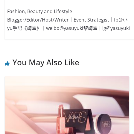
Fashion, Beauty and Lifestyle
Blogger/Editor/Host/Writer｜Event Strategist｜fb@小
yu手記《靖雪》｜weibo@yasuyuki黎靖雪｜Ig@yasuyuki
You May Also Like