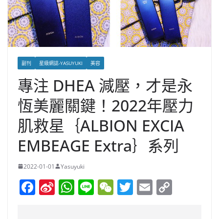
副刊
星級網誌-YASUYUKI
美容
專注 DHEA 減壓，才是永
恆美麗關鍵！2022年壓力
肌救星｛ALBION EXCIA
EMBEAGE Extra｝系列
2022-01-01
Yasuyuki
F
Si
W
Li
W
T
E
C
a
n
h
n
e
w
m
o
c
a
at
e
C
itt
ai
p