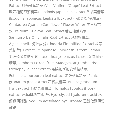
Extract 紅葡萄葉精華 (Vitis Vinifera (Grape) Leaf Extract
歐亞種葡萄葉精華), Isodonis Japonicus Extract 香茶菜精華
(Isodonis Japonicus Leaf/Stalk Extract 香茶菜葉/莖精華),
Centaurea Cyanus (Cornflower) Flower Water 矢車菊花
水, Psidium Guajava Leaf Extract 番石榴葉精華,
Sanguisorba Officinalis Root Extract 地榆根精華,
Algaegenetic 海藻成分 (Undaria Pinnatifida Extract 裙帶
菜精華), Extract Of Japanese Chloranthus from Samani
北海道金粟精華 (Chloranthus Japonicus Extract 金粟刺參
精華), Ambora Extract from Madagascar(Tambourissa
trichophylla leaf extract) 馬達加斯加安博拉精華,
Echinacea purpurea leaf extract 紫錐菊葉精華, Punica
granatum peel extract 石榴皮精華, Punica granatum
fruit extract 石榴果實精華, Humulus lupulus (hops)
extract 葎草(啤酒花)精華, Hydrolyzed hyaluronic acid 水
解透明質酸, Sodium acetylated hyaluronate 乙酰化透明質
酸鈉