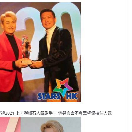
樂壇頒獎禮2021 上，獲鑽石人氣歌手 ，他笑言會不負眾望保持住人氣