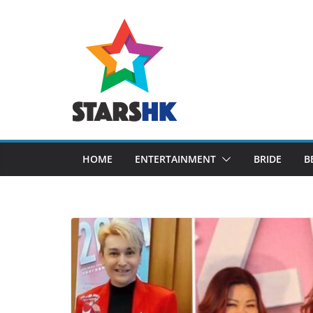
Skip
to
content
HOME
ENTERTAINMENT
BRIDE
B