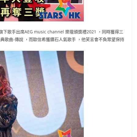
席AEG music channel 樂壇頒獎禮2021 ，同時獲得三
典歌曲-傳說 ，而歐信希獲鑽石人氣歌手 ，他笑言會不負眾望保持