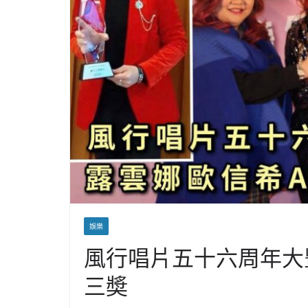
娛樂
風行唱片五十六周年大豐
三奬