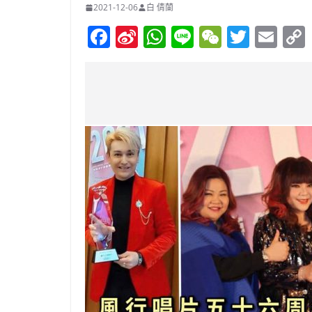
2021-12-06
白 倩蘭
F
Si
W
Li
W
T
E
a
n
h
n
e
w
m
c
a
at
e
C
itt
ai
e
W
s
h
er
l
b
ei
A
at
o
b
p
o
o
p
k