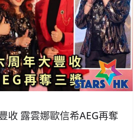
收 露雲娜歐信希AEG再奪