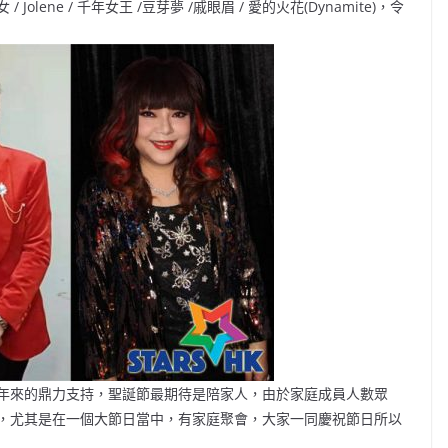
ene / 千年女王 /豆芽夢 /戚眼眉 / 愛的火花(Dynamite)，令
年來的鼎力支持，聖誕節最期待是陪家人，由於家庭成員人數眾
，尤其是在一個大節日當中，有家庭聚會，大家一同慶祝節日所以