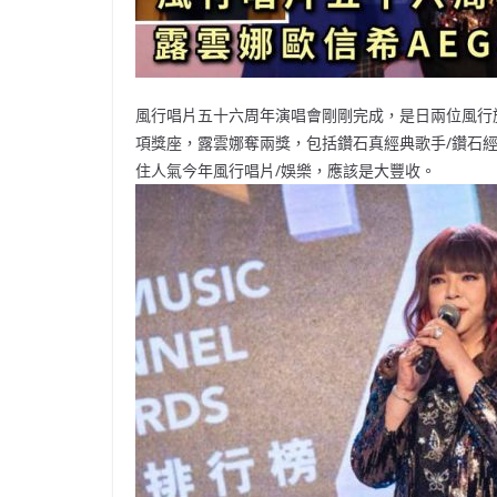
風行唱片五十六周年演唱會剛剛完成，是日兩位風行旗下歌手出
項獎座，露雲娜奪兩獎，包括鑽石真經典歌手/鑽石經
住人氣今年風行唱片/娛樂，應該是大豐收。