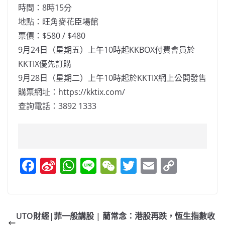
時間：8時15分
地點：旺角麥花臣場館
票價：$580 / $480
9月24日（星期五）上午10時起KKBOX付費會員於
KKTIX優先訂購
9月28日（星期二）上午10時起於KKTIX網上公開發售
購票網址：https://kktix.com/
查詢電話：3892 1333
F
Si
W
Li
W
T
E
C
a
n
h
n
e
w
m
o
c
a
at
e
C
itt
ai
p
e
W
s
h
er
l
y
UTO財經|菲一般講股 | 藺常念：港股再跌，恆生指數收