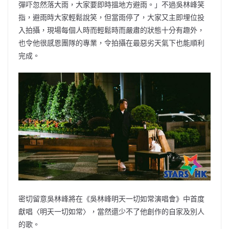
彈吓忽然落大雨，大家要即時搵地方避雨。」不過吳林峰笑
指，避雨時大家輕鬆說笑，但當雨停了，大家又主即埋位投
入拍攝，現場每個人時而輕鬆時而嚴肅的狀態十分有趣外，
也令他很感恩團隊的專業，令拍攝在最惡劣天氣下也能順利
完成。
密切留意吳林峰將在《吳林峰明天一切如常演唱會》中首度
獻唱〈明天一切如常〉，當然還少不了他創作的自家及別人
的歌。