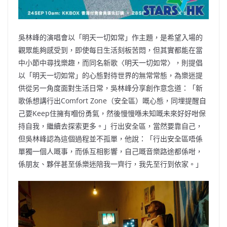
吳林峰的演唱會以「明天一切如常」作主題，是希望入場的
觀眾能夠感受到，即使每日生活刻板苦悶，但其實都能在當
中小節中尋找樂趣，而同名新歌〈明天一切如常〉，則提倡
以「明天一切如常」的心態對待世界的無常常態，為樂迷提
供從另一角度面對生活日常，吳林峰分享創作意念道：「新
歌係想講行出Comfort Zone（安全區）嘅心態，同埋提醒自
己要Keep住擁有嗰份勇氣，然後慢慢喺未知嘅未來好好咁保
持自我，繼續去探索更多。」行出安全區，當然要靠自己，
但吳林峰認為這個過程並不孤單，他說：「行出安全區唔係
單獨一個人嘅事，而係互相影響，自己嘅音樂路途都係咁，
係朋友、夥伴甚至係樂迷陪我一齊行，我先至行到依家。」