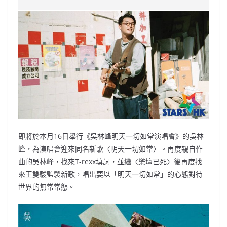
e
W
s
h
er
l
y
b
ei
A
at
Li
o
b
p
n
o
o
p
k
k
即將於本月16日舉行《吳林峰明天一切如常演唱會》的吳林
峰，為演唱會迎來同名新歌〈明天一切如常〉。再度親自作
曲的吳林峰，找來T-rexx填詞，並繼〈樂壇已死〉後再度找
來王雙駿監製新歌，唱出要以「明天一切如常」的心態對待
世界的無常常態。