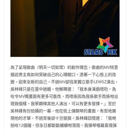
為了呈現歌曲〈明天一切如常〉的創作理念，歌曲的MV特意
描述男主角如何突破自己的心理關口，憑著一下心態上的改
變，迎來全新的自己，不過MV卻找來獨立歌手LEWSZ演出，
吳林峰只是在當中過鏡，他解釋道：「我本身演戲唔叻，為
咗令MV嘅畫面有更多可能性，而唔係因為我係歌手而係咁出
現我個樣，我寧願俾其他人演出，可以有更多發揮。」至於
吳林峰有份拍攝的一幕，他在街上彈鋼琴的畫面，有型地展
現他的才華，不過背後卻十分狼狽，吳林峰回憶道：「我哋
拍咗12個鐘，但全日都斷斷續續咁落雨，我彈琴嗰幕直情彈