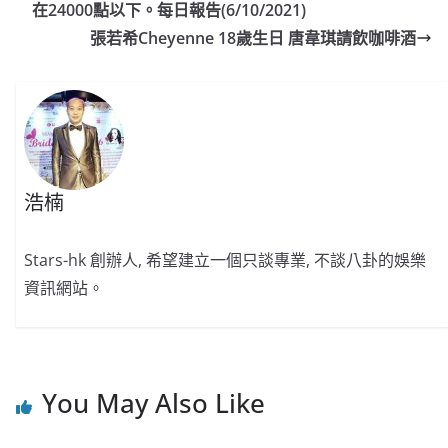
b
ei
A
at
Li
在24000點以下。每日報告(6/10/2021)
o
b
p
n
張若希Cheyenne 18歲生日 唐韋琪請飲咖啡酒
o
o
p
k
k
浩楠
Stars-hk 創辦人, 希望建立一個只談專業, 不談八卦的娛樂
資訊網站。
You May Also Like