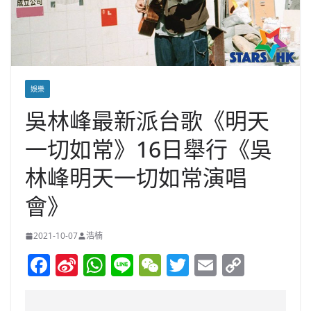
娛樂
吳林峰最新派台歌《明天
一切如常》16日舉行《吳
林峰明天一切如常演唱
會》
2021-10-07
浩楠
F
Si
W
Li
W
T
E
C
a
n
h
n
e
w
m
o
c
a
at
e
C
itt
ai
p