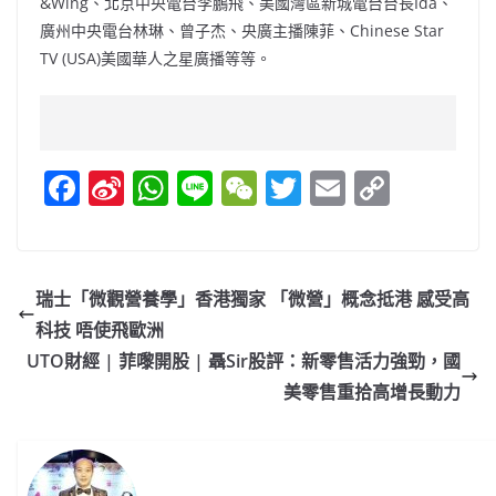
&Wing、北京中央電台李鵬飛、美國灣區新城電台台長Ida、
廣州中央電台林琳、曾子杰、央廣主播陳菲、Chinese Star
TV (USA)美國華人之星廣播等等。
F
Si
W
Li
W
T
E
C
a
n
h
n
e
w
m
o
c
a
at
e
C
itt
ai
p
e
W
s
h
er
l
y
瑞士「微觀營養學」香港獨家 「微營」概念抵港 感受高
b
ei
A
at
Li
科技 唔使飛歐洲
o
b
p
n
UTO財經 | 菲嚟開股 | 聶Sir股評：新零售活力強勁，國
o
o
p
k
美零售重拾高增長動力
k