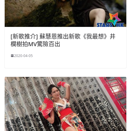
[新歌推介] 蘇慧恩推出新歌《我最想》井
欄樹拍MV驚險百出
2020-04-05