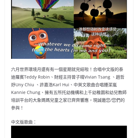
b
ei
A
at
Li
o
b
p
n
o
o
p
k
k
六月世界環境月還有有一個星期就完結啦！合唱中文版的泰
迪羅賓Teddy Robin、財經主持曾子晴Vivian Tsang 、趙哲
妤Uny Chiu 、許嘉浩Karl Hui、中英文歌曲合唱鍾潔嵐
Kannie Chung、擁有五所托幼機構和上千幼稚園和幼兒教師
培訓平台的大象媽媽兒童之家已齊齊響應，現誠邀您/您們的
參與！
中文版歌曲：