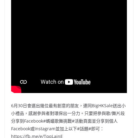
6月30日會選出幾位最有創意的朋友，連同BigHKSale送出小
小禮品，感謝參與者對環保出一分力。只要把參與歌/舞片段
分享到Facebook#螞蟻歌舞挑戰#活動頁面並分享到個人
Facebook或Instagram並加上以下#話題#即可：
https://fb.me/e/TqqLajnE