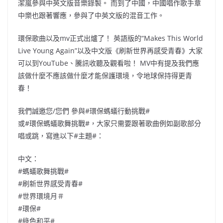
潔嵐參與中英文版音樂錄製。 而到了中國，中國唱作歌手覃
中樂也跟著響應，參與了中英文版的混音工作。
環保歌曲以及mv正式出爐了！ 英語版的“Makes This World
Live Young Again”以及中文版《刷新世界再感受青春》大家
可以到YouTube、騰訊收聽及觀看啦！ MV中有提及我們應
該做什麼不應該做什麼才能保護環境，令地球保持得更青
春！
我們誠邀您/您們 參與#環保螞蟻行動挑戰#
或#環保螞蟻歌舞挑戰#，大家只需要跟著歌曲例如副歌部分
唱或跳，寫進以下#主題#：
中文：
#螞蟻歌舞挑戰#
#刷新世界感受青春#
#世界環境月＃
#環保#
#綠色和平#