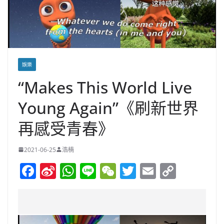
娛樂
“Makes This World Live
Young Again”《刷新世界
再感受青春》
2021-06-25
浩楠
F
Si
W
Li
W
T
E
C
a
n
h
n
e
w
m
o
c
a
at
e
C
itt
ai
p
e
W
s
h
er
l
y