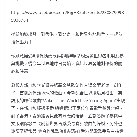
https://www.facebook.com/BigHKSale/posts/230879998
5930784
從新加坡出發、到香港、到北京，和世界各地聯手，一起為
環保出力！
你願意接受#環保螞蟻歌舞挑戰#嗎？現誠邀世界各地朋友參
與挑戰，從今年世界地球日開始，喚起世界各地對環保的關
心和注意。
發起人新加坡李光耀雙語基金兒歌創作人溫金華老師，創作
了一首關於保護地球的歌曲，希望配合世界環境月推出，英
語版的環保歌曲“Makes This World Live Young Again”出現
了，在新加坡經過多番 遴選選出了兩位年青歌手參與合唱，
到了香港，泰迪羅賓見此有意義的活動，立刻答應了參與中
文版環保歌曲《刷新世界再感受青春》歌曲的錄製，另外也
邀請了經常與 他合作兒歌演出以及在香港兒歌歌手及主持鍾