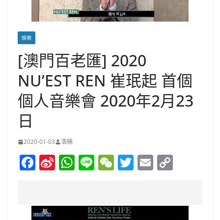
娛樂
[澳門百老匯] 2020
NU’EST REN 崔珉起 首個
個人音樂會 2020年2月23
日
2020-01-03
浩楠
F
Si
W
Li
W
T
E
C
a
n
h
n
e
w
m
o
c
a
at
e
C
itt
ai
p
e
W
s
h
er
l
y