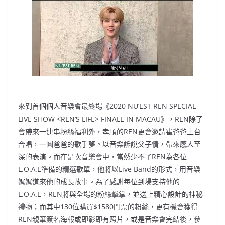
b
ei
A
at
Li
o
b
p
n
o
o
p
k
k
來到首個個人音樂會最終場《2020 NU’EST REN SPECIAL
LIVE SHOW <REN’S LIFE> FINALE IN MACAU》，REN除了
會帶來一連串粉絲福利外，孝順的REN更會邀請崔爸爸上台
合唱，一圓爸爸的歌手夢。以音樂訴說父子情，帶來感人至
深的表演。而在是次音樂會中，當然少不了REN為各位
L.O.Λ.E準備的精選歌單，他將以Live Band的形式，用音樂
娓娓道來他的成長故事。為了感謝每位到場支持他的
L.O.Λ.E，REN將與全場的粉絲擊掌，並送上精心設計的神秘
禮物；而其中130位購買$1580門票的粉絲，更有機會獲得
REN親筆簽名海報或即影即有照片，或是音樂會完結後，參