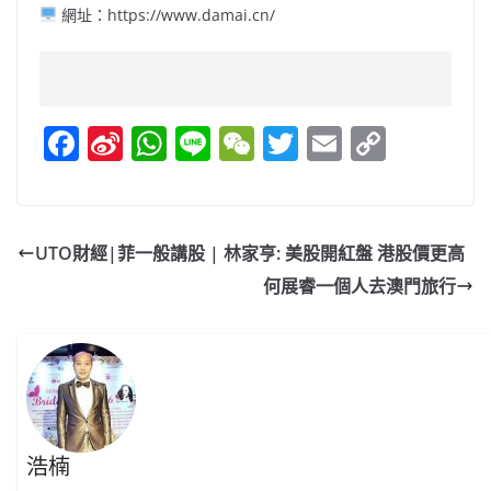
網址：https://www.damai.cn/
F
Si
W
Li
W
T
E
C
a
n
h
n
e
w
m
o
c
a
at
e
C
itt
ai
p
e
W
s
h
er
l
y
UTO財經|菲一般講股 | 林家亨: 美股開紅盤 港股價更高
b
ei
A
at
Li
何展睿一個人去澳門旅行
o
b
p
n
o
o
p
k
k
浩楠