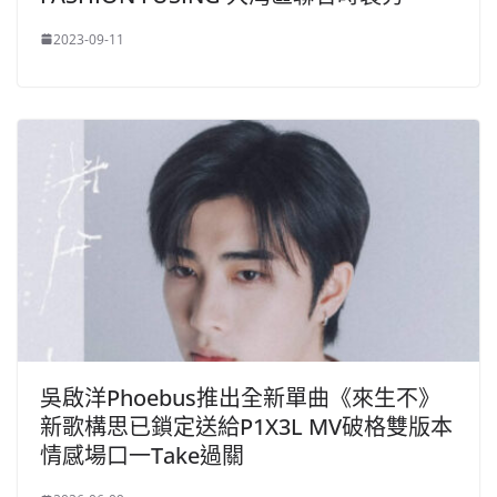
2023-09-11
吳啟洋Phoebus推出全新單曲《來生不》
新歌構思已鎖定送給P1X3L MV破格雙版本
情感場口一Take過關