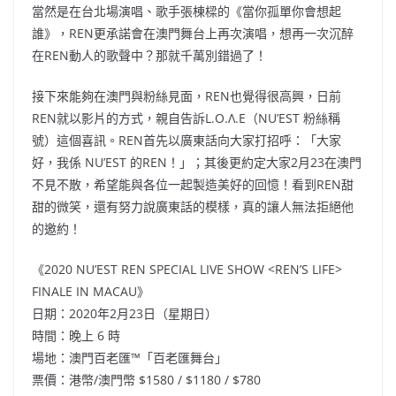
當然是在台北場演唱、歌手張棟樑的《當你孤單你會想起
誰》，REN更承諾會在澳門舞台上再次演唱，想再一次沉醉
在REN動人的歌聲中？那就千萬別錯過了！
接下來能夠在澳門與粉絲見面，REN也覺得很高興，日前
REN就以影片的方式，親自告訴L.O.Λ.E（NU’EST 粉絲稱
號）這個喜訊。REN首先以廣東話向大家打招呼：「大家
好，我係 NU’EST 的REN！」；其後更約定大家2月23在澳門
不見不散，希望能與各位一起製造美好的回憶！看到REN甜
甜的微笑，還有努力說廣東話的模樣，真的讓人無法拒絕他
的邀約！
《2020 NU’EST REN SPECIAL LIVE SHOW <REN’S LIFE>
FINALE IN MACAU》
日期：2020年2月23日（星期日）
時間：晚上 6 時
場地：澳門百老匯™「百老匯舞台」
票價：港幣/澳門幣 $1580 / $1180 / $780