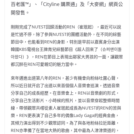
百老匯™」、「Cityline 購票通」及「大麥網」網頁公
開發售。
剛剛完成了NU’EST回歸活動的REN（崔珉起），最近可以說
是忙過不停，除了參與NU’EST的團體活動外，在不同的綜藝
節目中，也能看到REN的身影，特別是早前以嘉賓身分出演
韓國KBS電視台王牌育兒綜藝節目《超人回來了（슈퍼맨이돌
아왔다）》，REN在節目上表現出鄰家大男孩的一面，讓觀眾
都沉醉在REN可愛親切的魅力當中。
來年邁進出道第八年的REN，甚少有機會向粉絲吐露心聲，
所以近日就开启了出道以來首個個人音樂會巡演，透過音樂
分享自己的成長經歷。在音樂會上，REN以音樂劇的形式，
分享自己生活影片、小時候的照片，並以音樂穿起整條時間
線，帶領觀眾共嚐從素人崔珉起成長為NU’EST的REN的苦與
樂。REN更表演了自己多年的偶像Lady Gaga的經典金曲，
其傾力演出得到不少觀眾認同。為了與各地粉絲拉近距離，
REN亦準備了在當地大熱的歌曲，其中最為人津津樂道的，