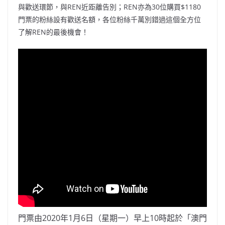
與歡送環節，與REN近距離告別；REN亦為30位購買$1180
門票的粉絲設有歡送名額，各位粉絲千萬別錯過這個全方位
了解REN的最後機會！
門票由2020年1月6日（星期一）早上10時起於「澳門