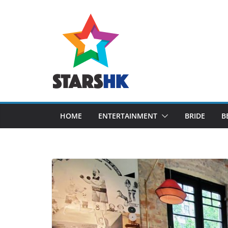
Skip
to
content
HOME
ENTERTAINMENT
BRIDE
B