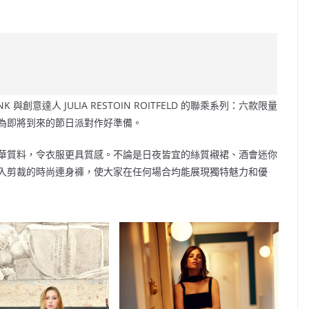
C
o
p
y
Li
 INK 與創意達人 JULIA RESTOIN ROITFELD 的聯乘系列：六款限量
n
計，特別為即將到來的節日派對作好準備。
k
華質料，令衣服更具質感。不論是日夜皆宜的絲質襯裙、酒會迷你
入剪裁的時尚連身褲，使大家在任何場合均能展現獨特魅力和優