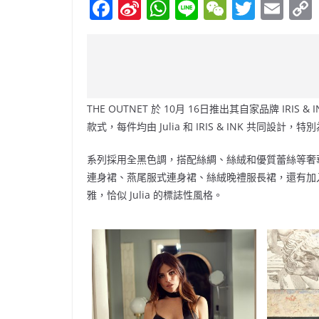
F
Si
W
Li
W
T
E
a
n
h
n
e
w
m
c
a
at
e
C
itt
ai
e
W
s
h
er
l
b
ei
A
at
THE OUTNET 於 10月 16日推出其自家品牌 IRIS &
o
b
p
款式，每件均由 Julia 和 IRIS & INK 共同設
o
o
p
系列採用全黑色調，搭配絲綢、絲絨和優質蕾絲等奢
k
連身裙、燕尾服式連身裙、絲絨晚禮服長裙，還有加
雅，恰似 Julia 的標誌性風格。