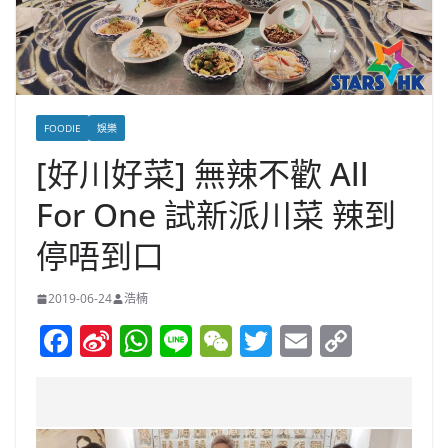
FOODIE
娛樂
[好川好菜] 無辣不歡 All
For One 試新派川菜 辣到
停唔到口
2019-06-24
浩楠
F
Si
W
Li
W
T
E
C
a
n
h
n
e
w
m
o
c
a
at
e
C
itt
ai
p
e
W
s
h
er
l
y