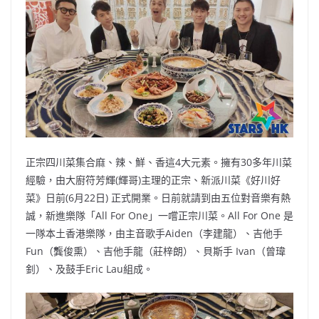
b
ei
A
at
Li
o
b
p
n
o
o
p
k
k
正宗四川菜集合麻、辣、鮮、香這4大元素。擁有30多年川菜
經驗，由大廚符芳輝(輝哥)主理的正宗、新派川菜《好川好
菜》日前(6月22日) 正式開業。日前就請到由五位對音樂有熱
誠，新進樂隊「All For One」一嚐正宗川菜。All For One 是
一隊本土香港樂隊，由主音歌手Aiden（李建龍）、吉他手
Fun（龔俊熏）、吉他手龍（莊梓朗）、貝斯手 Ivan（曾瑋
釗）、及鼓手Eric Lau組成。