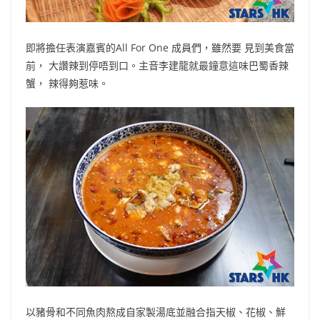
即將擔任表演嘉賓的All For One 成員們，雖然要 見到美食當
前， 大讚辣到停唔到口。主音李建龍就最鐘意這味巴蜀香辣
蟹， 辣得夠惹味。
以豬骨和不同魚肉熬成自家製湯底並融合指天椒、花椒、鮮