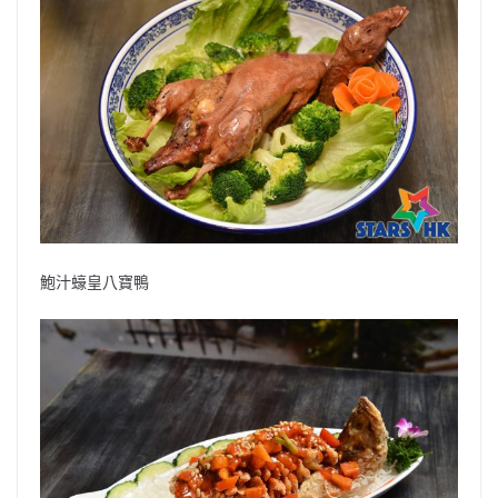
鮑汁蠔皇八寶鴨