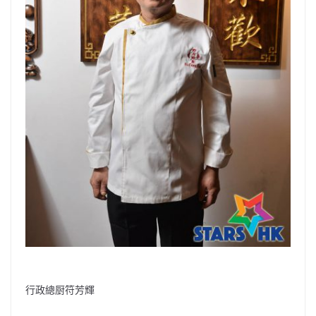
行政總厨符芳輝