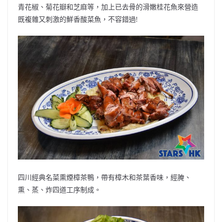
青花椒、菊花瓣和芝麻等，加上已去骨的滑嫩桂花魚來營造
既複雜又刺激的鮮香酸菜魚，不容錯過!
四川經典名菜熏煙樟茶鴨，帶有樟木和茶葉香味，經腌、
熏、蒸、炸四道工序制成。