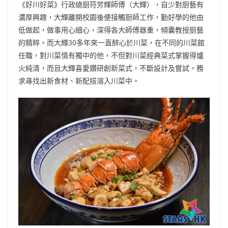
《好川好菜》行政總厨符芳輝師傅（大輝），自少對厨藝有
濃厚興趣，大輝離開校園後便接觸厨師工作，勤好學的他由
低做起，做事用心細心，深得各大師傅器重，傾囊教授厨藝
的精粹。而大輝30多年來一直醉心於川菜，在不同的川菜館
任職，對川菜情有獨中的他，不但對川菜經典菜式掌握得爐
火純清，而且大輝喜愛鑽研創新菜式，不斷設計及嘗試，務
求㝷找出新食材、新配搭溶入川菜中。