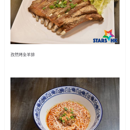
孜然烤全羊排