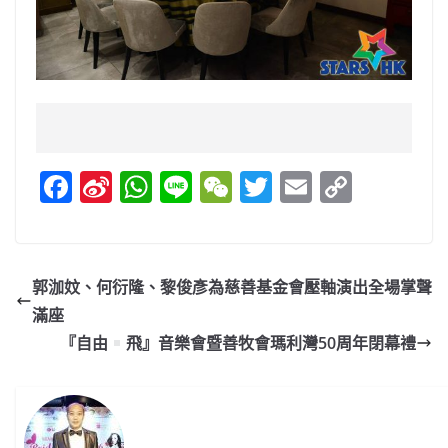
F
Si
W
Li
W
T
E
C
a
n
h
n
e
w
m
o
c
a
at
e
C
itt
ai
p
e
W
s
h
er
l
y
郭泇妏、何衍隆、黎俊彥為慈善基金會壓軸演出全場掌聲
b
ei
A
at
Li
滿座
o
b
p
n
『自由
飛』音樂會暨善牧會瑪利灣50周年閉幕禮
o
o
p
k
k