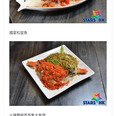
國宴松鼠魚
火辣雙椒蒸原隻大魚頭