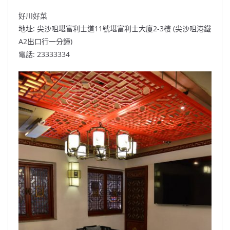
好川好菜
地址: 尖沙咀堪富利士道11號堪富利士大廈2-3樓 (尖沙咀港鐵
A2出口行一分鐘)
電話: 23333334