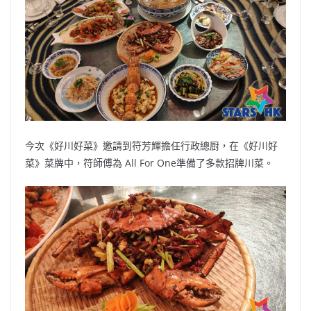
今次《好川好菜》邀請到符芳輝擔任行政總厨，在《好川好
菜》菜牌中，符師傅為 All For One準備了多款招牌川菜。