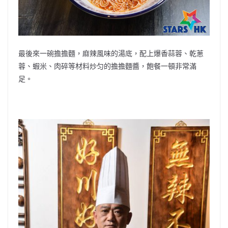
最後來一碗擔擔麵，麻辣風味的湯底，配上爆香蒜蓉、乾蔥
蓉、蝦米、肉碎等材料炒匀的擔擔麵醬，飽餐一頓非常滿
足。