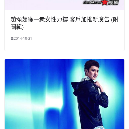
趙頌茹獲一衆女性力撐 客戶加推新廣告 (附
圖輯)
2014-10-21