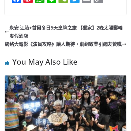
a
n
h
n
e
w
m
o
c
a
at
e
C
itt
ai
p
e
W
s
h
er
l
y
永安 江陵+首爾冬日5天皇牌之旅 【獨家】2晚太陽郵輪
b
ei
A
at
Li
度假酒店
o
b
p
n
網絡大電影《演員攻略》讓人期待，劇組敬業引網友贊嘆
o
o
p
k
You May Also Like
k