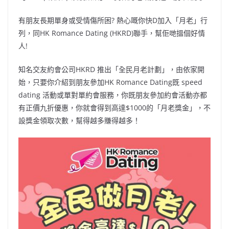
b
ei
A
at
Li
有朋友長期單身或受情傷所困? 熱心嘅你快D加入「月老」行
o
b
p
n
列，同HK Romance Dating (HKRD)聯手，幫佢哋搵個好情
o
o
p
k
人!
k
知名交友約會公司HKRD 推出「全民月老計劃」，由依家開
始，只要你介紹到朋友參加HK Romance Dating既 speed
dating 活動或單對單約會服務，你既朋友參加約會活動亦都
有正價九折優惠，你就會得到高達$1000的「月老獎金」，不
設獎金領取次數，幫得越多賺得越多！