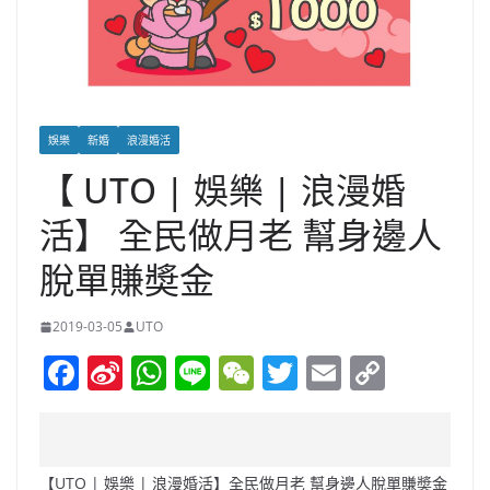
娛樂
新婚
浪漫婚活
【 UTO | 娛樂 | 浪漫婚
活】 全民做月老 幫身邊人
脫單賺奬金
2019-03-05
UTO
F
Si
W
Li
W
T
E
C
a
n
h
n
e
w
m
o
c
a
at
e
C
itt
ai
p
e
W
s
h
er
l
y
【UTO | 娛樂 | 浪漫婚活】全民做月老 幫身邊人脫單賺奬金