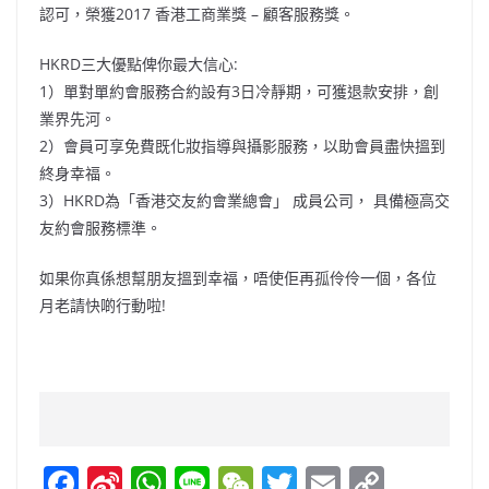
認可，榮獲2017 香港工商業獎 – 顧客服務獎。
HKRD三大優點俾你最大信心:
1）單對單約會服務合約設有3日冷靜期，可獲退款安排，創
業界先河。
2）會員可享免費既化妝指導與攝影服務，以助會員盡快搵到
終身幸福。
3）HKRD為「香港交友約會業總會」 成員公司， 具備極高交
友約會服務標準。
如果你真係想幫朋友搵到幸福，唔使佢再孤伶伶一個，各位
月老請快啲行動啦!
F
Si
W
Li
W
T
E
C