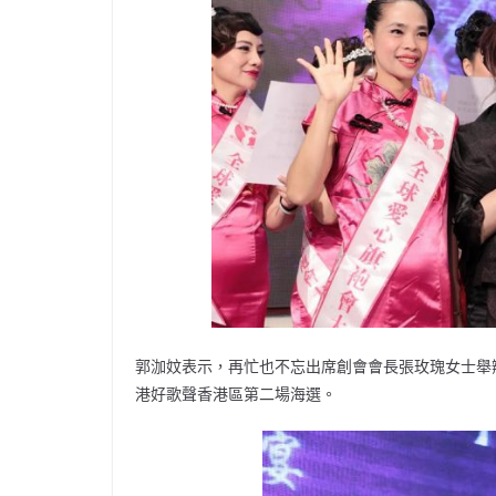
郭泇妏表示，再忙也不忘出席創會會長張玫瑰女士舉
港好歌聲香港區第二場海選。