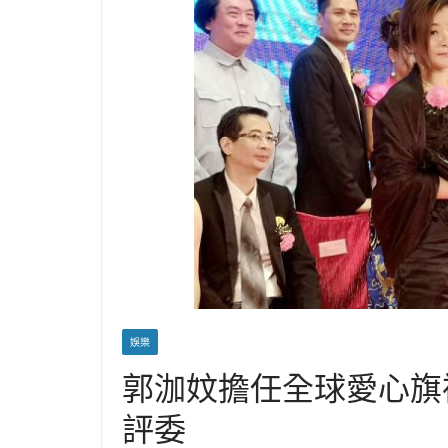
娛樂
郭泇妏擔任全球愛心旗
評委