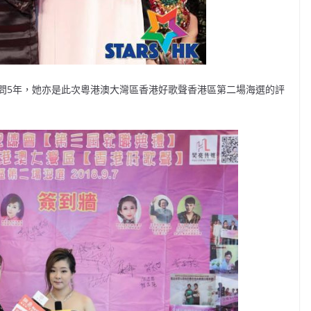
問5年，她亦是此次粵港澳大灣區香港好歌聲香港區第二場海選的評