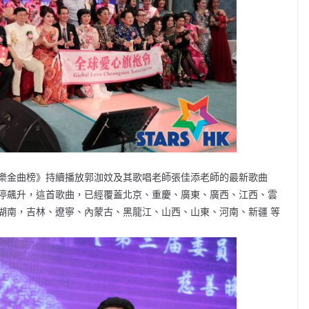
樂金曲榜》持續播放郭泇妏及其歌唱老師張佳添老師的最新歌曲
停飆升，這首歌曲，已經覆蓋北京、重慶、廣東、廣西、江西、雲
湖南，吉林、遼寧、內蒙古、黑龍江、山西、山東、河南、新疆 等