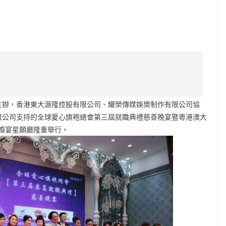
C
o
p
y
Li
司主辦，香港東大源隆控股有限公司、耀榮傳媒娛樂制作有限公司協
n
有限公司支持的全球愛心旗袍總會第三屆就職典禮慈善晚宴暨粵港澳大
k
婚宴星願廳隆重舉行。