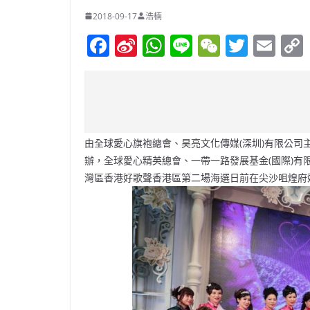
2018-09-17
浩楠
F
Si
W
Li
W
T
E
a
n
h
n
e
w
m
c
a
at
e
C
itt
ai
e
W
s
h
er
l
b
ei
A
at
由全球愛心旗袍總會、昊亮文化傳媒(深圳)有限公
o
b
p
辦，全球愛心精英總會、一帶一路發展基金(國際)
o
o
p
灣區香港好歌聲香港區第二場海選日前在尖沙咀煌府
k