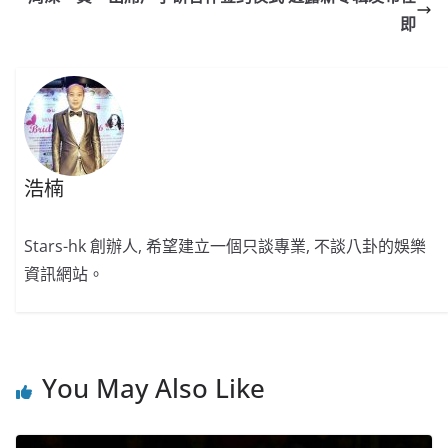
o
b
p
n
即
o
o
p
k
k
浩楠
Stars-hk 創辦人, 希望建立一個只談專業, 不談八卦的娛樂
資訊網站。
You May Also Like