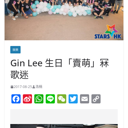
娛樂
Gin Lee 生日「賣萌」冧
歌迷
2017-08-25
浩楠
F
Si
W
Li
W
T
E
C
a
n
h
n
e
w
m
o
c
a
at
e
C
itt
ai
p
e
W
s
h
er
l
y