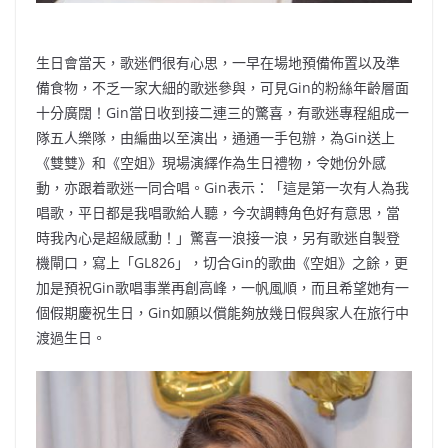
生日會當天，歌迷們很有心思，一早在場地預備佈置以及準
備食物，不乏一家大細的歌迷參與，可見Gin的粉絲年齡層面
十分廣闊！Gin當日收到接二連三的驚喜，有歌迷專程組成一
隊五人樂隊，由編曲以至演出，通通一手包辦，為Gin送上
《雙雙》和《空姐》現場演繹作為生日禮物，令她份外感
動，亦跟着歌迷一同合唱。Gin表示：「這是第一次有人為我
唱歌，平日都是我唱歌給人聽，今次調轉角色好有意思，當
時我內心是超級感動！」驚喜一浪接一浪，另有歌迷自製登
機閘口，寫上「GL826」，切合Gin的歌曲《空姐》之餘，更
加是預祝Gin歌唱事業再創高峰，一帆風順，而且希望她有一
個假期慶祝生日，Gin如願以償能夠放幾日假與家人在旅行中
渡過生日。