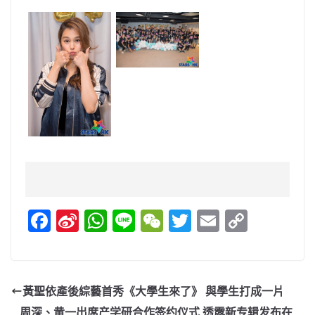
F
Si
W
Li
W
T
E
C
a
n
h
n
e
w
m
o
c
a
at
e
C
itt
ai
p
e
W
s
h
er
l
y
黃聖依產後綜藝首秀《大學生來了》 與學生打成一片
b
ei
A
at
Li
周深、黄一出席产学研合作签约仪式 透露新专辑发布在