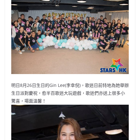
b
ei
A
at
Li
o
b
p
n
o
o
p
k
k
明日8月26日生日的Gin Lee(李幸倪)，歌迷日前特地為她舉辦
生日派對慶祝，愈半百歌迷大玩遊戲，歌迷們亦送上很多小
驚喜，場面溫馨！