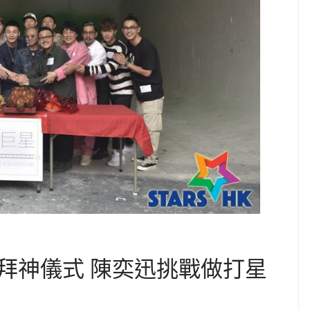
拜神儀式 陳奕迅挑戰做打星