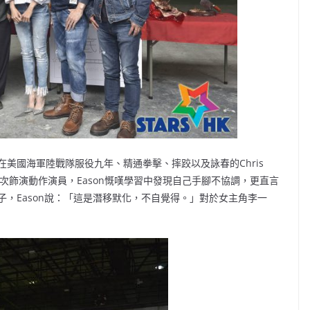
美國海軍陸戰隊服役九年、精通拳擊、摔跤以及詠春的Chris
於首次飾演動作演員，Eason慨嘆學習中發現自己手腳不協調，更直言
，Eason說：「這是潛移默化，不自覺得。」對於女主角李一