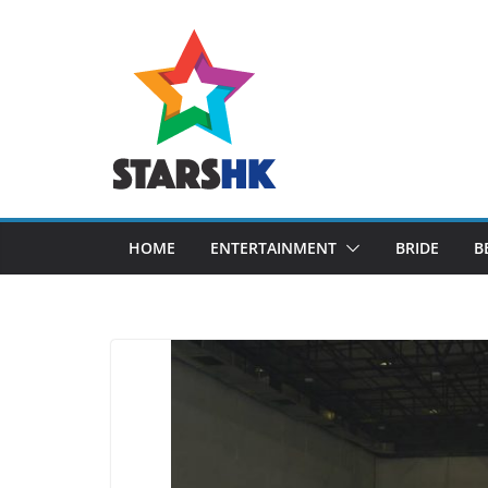
Skip
to
content
HOME
ENTERTAINMENT
BRIDE
B