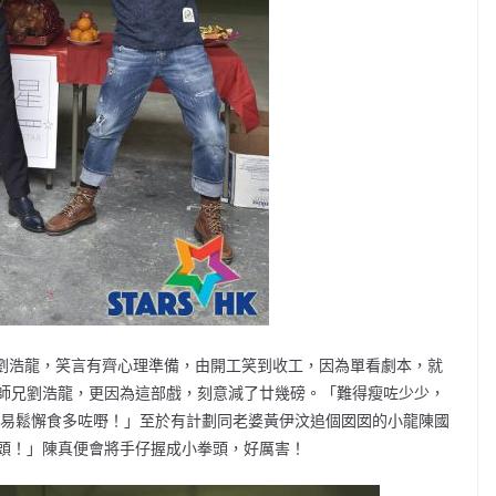
、劉浩龍，笑言有齊心理準備，由開工笑到收工，因為單看劇本，就
師兄劉浩龍，更因為這部戲，刻意減了廿幾磅。「難得瘦咗少少，
好易鬆懈食多咗嘢！」至於有計劃同老婆黃伊汶追個囡囡的小龍陳國
頭！」陳真便會將手仔握成小拳頭，好厲害！