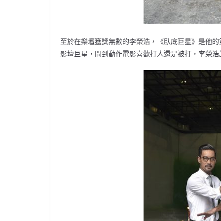
至於在樂壇獲獎無數的李榮浩，《臥底巨星》是他的
影壇巨星，問到動作電影喜歡打人還是被打，李榮浩