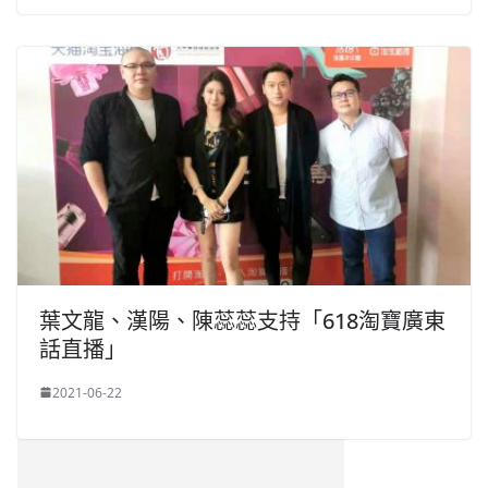
葉文龍、漢陽、陳蕊蕊支持「618淘寶廣東
話直播」
2021-06-22