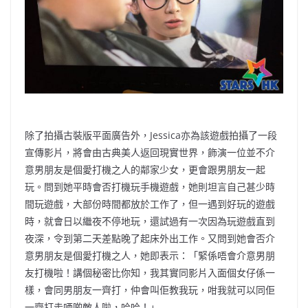
除了拍攝古裝版平面廣告外，Jessica亦為該遊戲拍攝了一段
宣傳影片，將會由古典美人返回現實世界，飾演一位並不介
意男朋友是個愛打機之人的鄰家少女，更會跟男朋友一起
玩。問到她平時會否打機玩手機遊戲，她則坦言自己甚少時
間玩遊戲，大部份時間都放於工作了，但一遇到好玩的遊戲
時，就會日以繼夜不停地玩，還試過有一次因為玩遊戲直到
夜深，令到第二天差點晚了起床外出工作。又問到她會否介
意男朋友是個愛打機之人，她即表示：「緊係唔會介意男朋
友打機啦！講個秘密比你知，我其實同影片入面個女仔係一
樣，會同男朋友一齊打，仲會叫佢教我玩，咁我就可以同佢
一齊打走哂啲敵人啦，哈哈！」