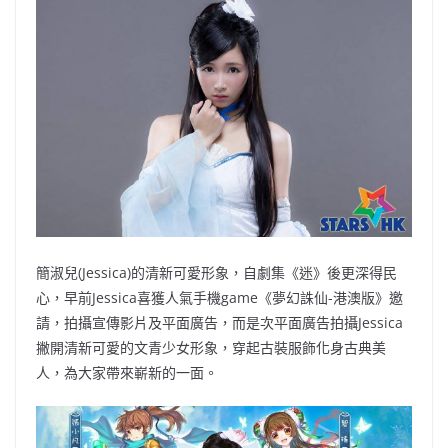
b
ei
A
at
Li
o
b
p
n
o
o
p
k
k
簡淑兒(Jessica)的清新可愛形象，自劇集《迷》後更深得民
心，早前Jessica喜獲人氣手機game《夢幻誅仙-港澳版》邀
請，拍攝宣傳影片及平面廣告，而是次平面廣告拍攝Jessica
撇開清新可愛的文青少女形象，穿起古裝服飾化身古典美
人，為大家帶來嶄新的一面。