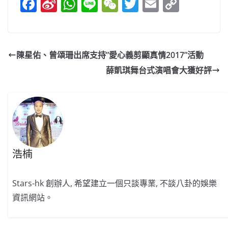
F
Si
W
Li
W
T
E
C
a
n
h
n
e
w
m
o
c
a
at
e
C
itt
ai
p
e
W
s
h
er
l
y
陳星佑、曾頌珊出席支持”愛心義剪顯真情2017”活動
b
ei
A
at
Li
薛凱琪舞台式演唱會大獲好評
o
b
p
n
o
o
p
k
k
浩楠
Stars-hk 創辦人, 希望建立一個只談專業, 不談八卦的娛樂
資訊網站。