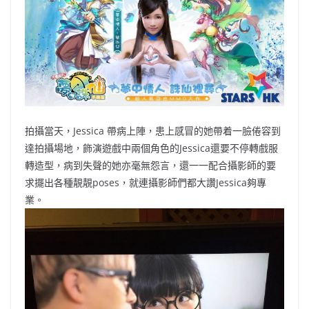
拍攝當天，Jessica 帶病上陣，患上感冒的她帶着一臉倦容到
達拍攝場地，飾演遊戲中兩個角色的Jessica還要不停轉戲服
轉造型，病到失聲的她亦毫無怨言，還一一配合攝影師的要
求擺出各種靚靚poses，就連攝影師們都大讚Jessica夠專
業。