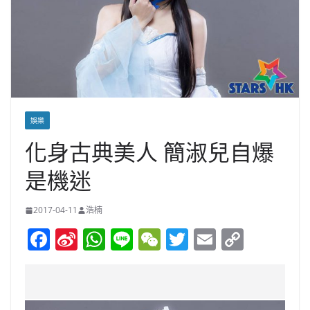
娛樂
化身古典美人 簡淑兒自爆
是機迷
2017-04-11
浩楠
F
Si
W
Li
W
T
E
C
a
n
h
n
e
w
m
o
c
a
at
e
C
itt
ai
p
e
W
s
h
er
l
y