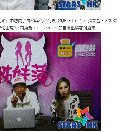
節目中訪問了由80年代红到現今的Electric Girl 張立基，大談80
常出現的*荷東及DD Disco，在節目爆出秘密與趣事……