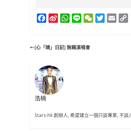
F
Si
W
Li
W
T
E
a
n
h
n
e
w
m
c
a
at
e
C
itt
ai
e
W
s
h
er
l
[心「晴」日記] 無賴演唱會
b
ei
A
at
o
b
p
o
o
p
k
浩楠
Stars-hk 創辦人, 希望建立一個只談專業, 