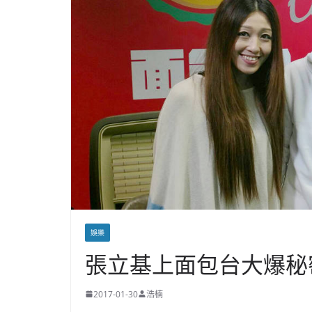
娛樂
張立基上面包台大爆秘
2017-01-30
浩楠