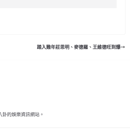
C
o
p
y
踏入雞年莊思明、麥德羅、王維德旺到爆
Li
n
k
不談八卦的娛樂資訊網站。