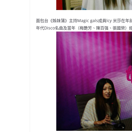
面包台《姊妹蒲》主持Magic gals成員lcy 米莎在年前
年代Disco名曲及當年（梅艷芳、陳百强、張國榮）經