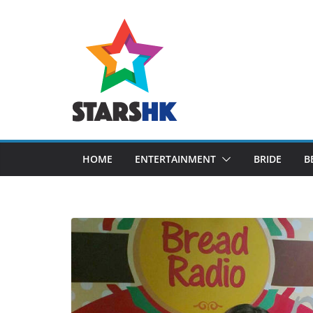
Skip
to
content
HOME
ENTERTAINMENT
BRIDE
B