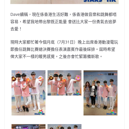
Dave續稱，現在係香港生活好難，係香港做音樂和跳舞都唔
容易，希望我地帶出黎既正能量 會送比大家一份勇氣去追夢
去愛！
現時大家都忙著今個月底（7月31日）晚上出席香港動漫電玩
節擔任跳舞比賽總決賽擔任表演嘉賓作最後綵排。屆時希望
俾大家不一樣的䁔男感覺。之後亦會忙緊籌備新歌。