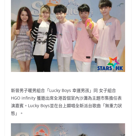
b
ei
A
at
Li
o
b
p
n
o
o
p
k
k
新晉男子暖男組合「Lucky Boys 幸運男孩」同 女子組合
HGO infinity 獲邀出席全港首個室內沙灘為主題市集擔任表
演嘉賓。Lucky Boys並在台上顯唱全新派台歌曲「無重力狀
態」。