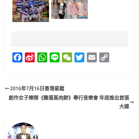
F
Si
W
Li
W
T
E
C
a
n
h
n
e
w
m
o
c
a
at
e
C
itt
ai
p
e
W
s
h
er
l
y
2016年7月16日香港星蹤
b
ei
A
at
Li
創作女子樂隊《雞蛋蒸肉餅》舉行音樂會 年底推出首張
o
b
p
n
大碟
o
o
p
k
k