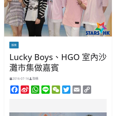
娛樂
Lucky Boys、HGO 室內沙
灘市集做嘉賓
2016-07-16
浩楠
F
Si
W
Li
W
T
E
C
a
n
h
n
e
w
m
o
c
a
at
e
C
itt
ai
p
e
W
s
h
er
l
y