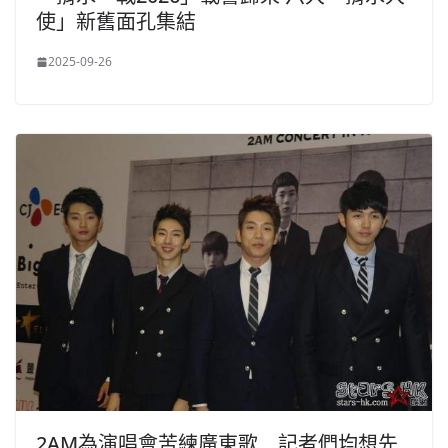
使」新舊面孔集結
2025-09-26
2AM為演唱會苦練廣東歌 記者們均想先