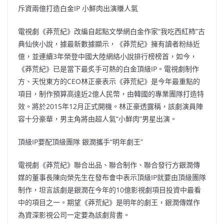
斥資兩億打造白金IP 小鮮肉出演賺人氣
電視劇《莽荒紀》改編自起點文學網白金作家“我吃西紅柿”古
典仙俠小說，據最新數據顯示，《莽荒紀》擁有讀者粉絲近
億，並連續3年榮登中國大陸網絡小說排行榜榜首，如今，
《莽荒紀》已是當下最炙手可熱的白金頂級IP。電視劇制作
方、天悅東方的CEO林正豪表示《莽荒紀》是今年最重點的
項目，制作預算高達近2億人民幣，由韓國的專業團隊打造特
效。將於2015年12月正式開機。林正豪透露稱，該劇演員陣
容十分豪華，男主角將由超人氣“小鮮肉”男星出演。
頂級IP要配頂級團隊 銀潤攜手“明年劇王”
電視劇《莽荒紀》聯合出品、聯合制作、聯合發行方銀潤傳
媒的董事長陳向榮先生在發布會中表示頂級IP就要由頂級團隊
制作，坦言該劇是銀潤在今年的10億影視劇項目投資中最看
中的項目之一。期望《莽荒紀》是明年的劇王，銀潤傳媒作
為資深影視公司一定要為該劇背書。