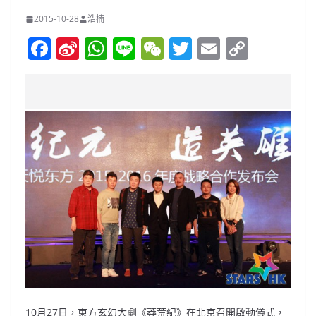
2015-10-28
浩楠
F
Si
W
Li
W
T
E
C
a
n
h
n
e
w
m
o
c
a
at
e
C
itt
ai
p
e
W
s
h
er
l
y
b
ei
A
at
Li
o
b
p
n
o
o
p
k
k
10月27日，東方玄幻大劇《莽荒紀》在北京召開啟動儀式，