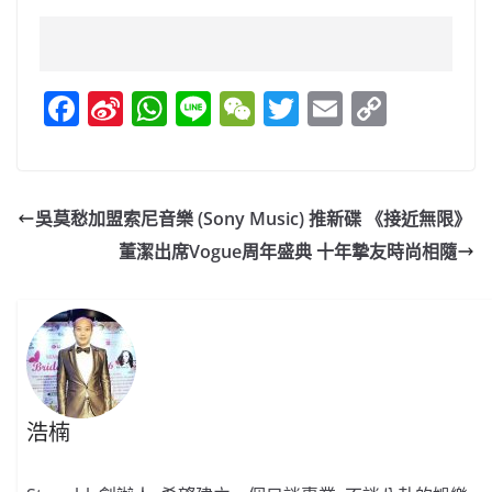
F
Si
W
Li
W
T
E
C
a
n
h
n
e
w
m
o
c
a
at
e
C
itt
ai
p
e
W
s
h
er
l
y
吳莫愁加盟索尼音樂 (Sony Music) 推新碟 《接近無限》
b
ei
A
at
Li
董潔出席Vogue周年盛典 十年摯友時尚相隨
o
b
p
n
o
o
p
k
k
浩楠