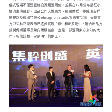
儀式現場不僅透露總投資超過兩億，並將在12月公布當紅小
鮮肉主演陣容。出品公司天悅東方、銀潤傳媒、捷成瑞吉祥
影視以及韓國特效公司magnon studio等悉數到場。天悅東
方CEO林正豪表示已逐步實現IP孵化和IP多元化，聯合出品方
銀潤傳媒董事長陳向榮稱該劇一定是一部登頂東方玄幻的大
作，相信該劇一定是明年的劇王。