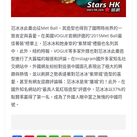
范冰冰此番出征Met Ball，其造型也得到了國際時尚界的一
致肯定與喜愛。在美國VOGUE官網評選的“2015Met Ball最
佳著裝”榜單上，范冰冰和她身穿的“紫禁城”禮服也名列其
中，此外，紐約時報、VOGUE等多家外媒也對范冰冰此番造
型進行了大篇幅的報道和評論。在Instagram國外多家知名社
交網站中，外國網友紛紛對這張中國面孔表現出了極大的興
趣與熱情，並以刷屏之勢表達著對范冰冰“紫禁城”造型的喜
愛，甚至有網友逗趣評論稱：范冰冰是來“屠城”的！此外，在
國外知名網站的“最具人氣紅毯造型”評選中，范冰冰以37%的
點贊率贏得了第一名，成為了外國人眼中當之無愧的中國符
號。