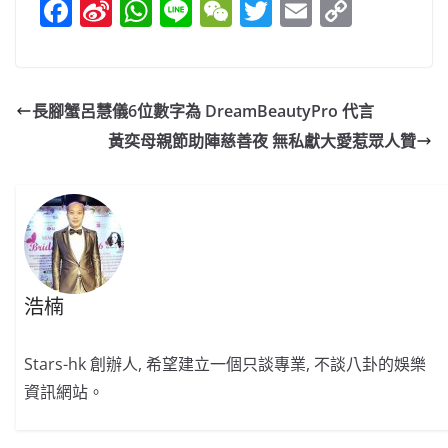
F
Si
W
Li
W
T
E
C
a
n
h
n
e
w
m
o
c
a
at
e
C
itt
ai
p
e
W
s
h
er
l
y
長腳蟹呂慧儀6位數字為 DreamBeautyPro 代言
b
ei
A
at
Li
黃奕母親節助陣慈善夜 無私獻大愛惹眾人贊
o
b
p
n
o
o
p
k
k
浩楠
Stars-hk 創辦人, 希望建立一個只談專業, 不談八卦的娛樂
資訊網站。