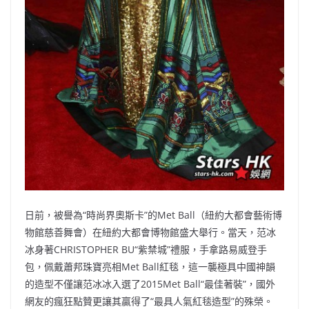
日前，被譽為“時尚界奧斯卡”的Met Ball（紐約大都會藝術博
物館慈善舞會）在紐約大都會博物館盛大舉行。當天，范冰
冰身著CHRISTOPHER BU“紫禁城”禮服，手拿路易威登手
包，佩戴蕭邦珠寶亮相Met Ball紅毯，這一襲極具中國神韻
的造型不僅讓范冰冰入選了2015Met Ball“最佳著裝”，國外
網友的瘋狂點贊更讓其贏得了“最具人氣紅毯造型”的殊榮。