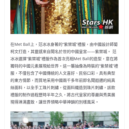
在Met Ball上，范冰冰身著的“紫禁城”禮服，由中國設計師蔔
柯文打造，其靈感來自聞名於世的中國皇宮——紫禁城。 范
冰冰選擇“紫禁城”禮服作為首次亮相Met Ball的造型，意在將
獨特的中國元素展現給世界。這一襲抽像為時裝的“紫禁城”禮
服，不僅包含了中國傳統的人文喜好、民俗口彩，具有典型
的東方情節，而質地采用中國兩千多年前即名聞遐邇的純真
絲面料，以全手工珠片刺繡，從面料織造到珠片刺繡，該款
禮服的制作過程歷時半年之久，將古代皇家的尊嚴與秀美展
現得淋漓盡致，讓世界領略中華神韻的別樣風采。