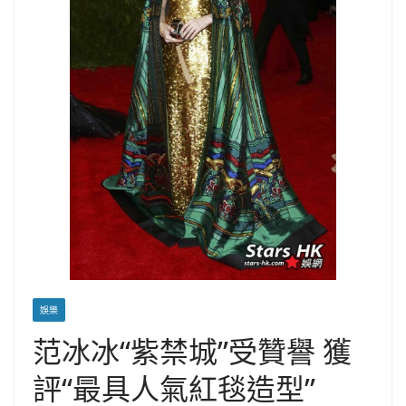
娛樂
范冰冰“紫禁城”受贊譽 獲
評“最具人氣紅毯造型”