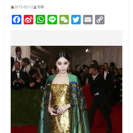
2015-05-12
浩楠
F
Si
W
Li
W
T
E
C
a
n
h
n
e
w
m
o
c
a
at
e
C
itt
ai
p
e
W
s
h
er
l
y
b
ei
A
at
Li
o
b
p
n
o
o
p
k
k