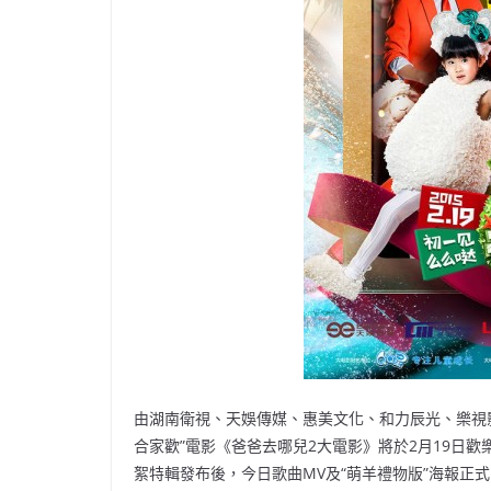
由湖南衛視、天娛傳媒、惠美文化、和力辰光、樂視影
合家歡”電影《爸爸去哪兒2大電影》將於2月19日
絮特輯發布後，今日歌曲MV及“萌羊禮物版”海報正式