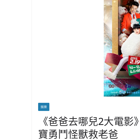
娛樂
《爸爸去哪兒2大電影
寶勇鬥怪獸救老爸