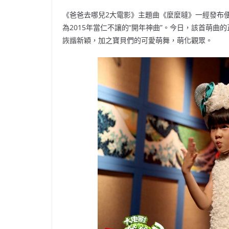
《爸爸去哪兒2大電影》主題曲《麼麼噠》一經發布
為2015年當仁不讓的“開年神曲”。今日，該首萌曲
詼諧新穎，加之寶貝們的可愛萌舞，萌化觀眾。