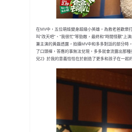
在MV中，五位萌娃變身超級小英雄，為救老爸歡樂打
叫“改天吧”、“我很忙”等勁敵，最終和“時間怪獸”
兼主演的黃磊透露，拍攝MV中和多多對話的部分時，
了口頭禪，答應的事無法兌現，多多就會流露出那種
兒2》於我的意義恰恰在於創造了更多和孩子在一起