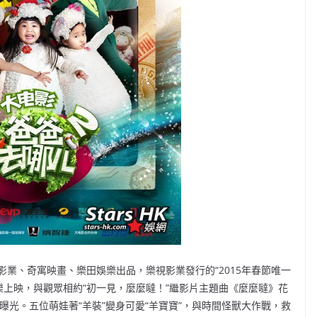
業、奇寓映畫、樂田娛樂出品，樂視影業發行的“2015年春節唯一
歡樂上映，與觀眾相約“初一見，麼麼噠！”繼影片主題曲《麼麼噠》花
曝光。五位萌娃著“羊裝”變身可愛“羊寶寶”，與時間怪獸大作戰，救