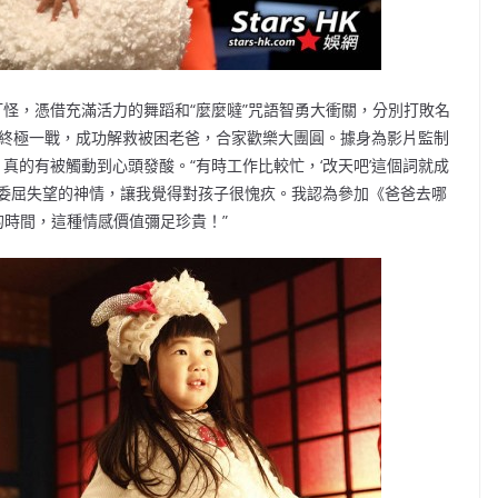
怪，憑借充滿活力的舞蹈和“麼麼噠”咒語智勇大衝關，分別打敗名
上演終極一戰，成功解救被困老爸，合家歡樂大團圓。據身為影片監制
真的有被觸動到心頭發酸。“有時工作比較忙，‘改天吧’這個詞就成
委屈失望的神情，讓我覺得對孩子很愧疚。我認為參加《爸爸去哪
的時間，這種情感價值彌足珍貴！”