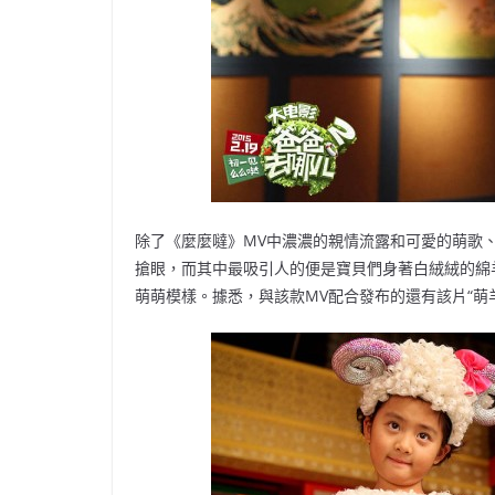
除了《麼麼噠》MV中濃濃的親情流露和可愛的萌歌
搶眼，而其中最吸引人的便是寶貝們身著白絨絨的綿
萌萌模樣。據悉，與該款MV配合發布的還有該片“萌