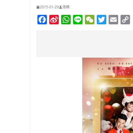
2015-01-29
浩楠
F
Si
W
Li
W
T
E
a
n
h
n
e
w
m
c
a
at
e
C
itt
ai
e
W
s
h
er
l
b
ei
A
at
o
b
p
o
o
p
k