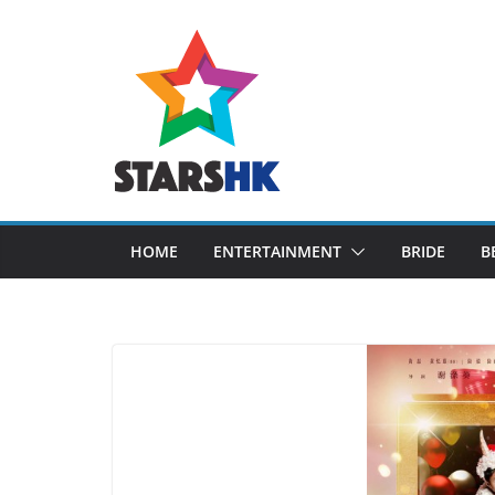
Skip
to
content
HOME
ENTERTAINMENT
BRIDE
B