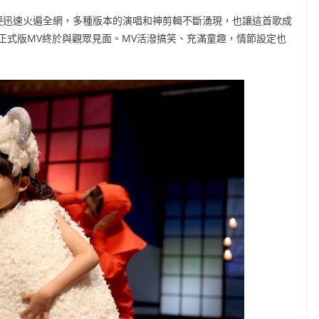
便迅速火遍全網，多種版本的演唱和神剪輯不斷湧現，也讓這首歌成
的正式版MV終於與觀眾見面。MV活潑搞笑、充滿童趣，情節設定也