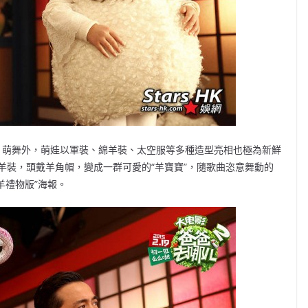
、萌舞外，萌娃以軍裝、綿羊裝、太空服等多種造型亮相也極為新鮮
羊裝，頭戴羊角帽，變成一群可愛的“羊寶寶”，隨歌曲恣意舞動的
羊禮物版”海報。