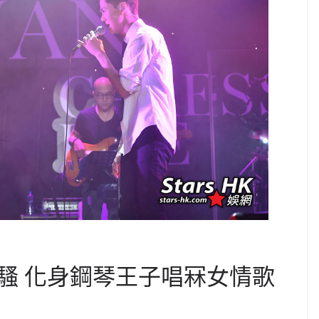
騷 化身鋼琴王子唱冧女情歌