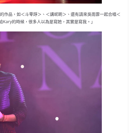
手的作品，如＜斗零踭＞、＜講呢啲＞、還有請來吳雨霏一起合唱＜
Kary的時候，很多人以為是寫她，其實是寫我。」