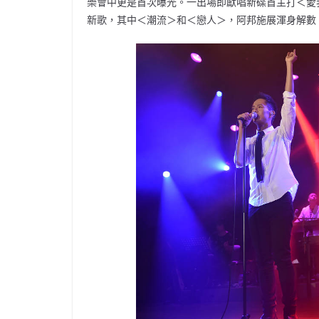
樂會中更是首次曝光。一出場即獻唱新碟首主打＜愛
新歌，其中＜潮流＞和＜戀人＞，阿邦施展渾身解數