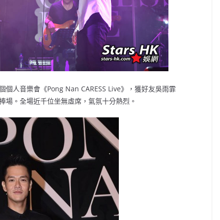
音樂會《Pong Nan CARESS Live》，獲好友吳雨霏
來捧場。全場近千位坐無虛席，氣氛十分熱烈。