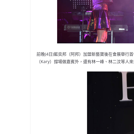
前晚(4日)藍奕邦（阿邦）加盟新藝寶後在會展舉行首個個人
（Kary）撐場做嘉賓外，還有林一峰、林二汶等人