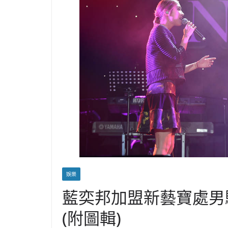
娛樂
藍奕邦加盟新藝寶處男
(附圖輯)