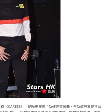
碟《CARESS》，是晚更演繹了新碟幾首歌曲，全新歌曲於是次音