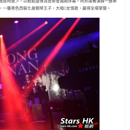
我就吻我＞，以輕鬆旋律為音樂會揭開序幕。阿邦接著演繹一連串
，一襲黑色西裝化身鋼琴王子，大唱女情歌，嬴得全場掌聲。