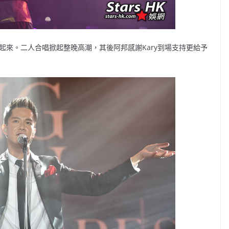
笑起來。二人合唱掀起整晚高潮，其後阿邦感謝Kary到場支持更給予