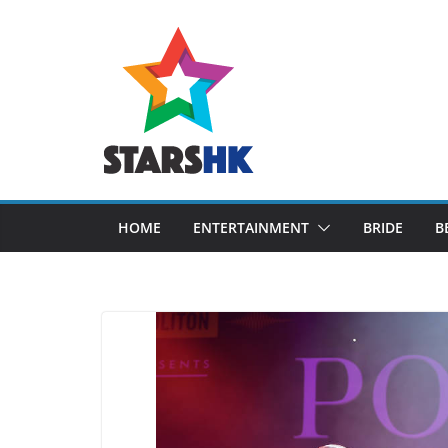
Skip
to
content
HOME
ENTERTAINMENT
BRIDE
B