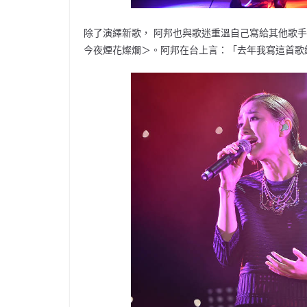
除了演繹新歌， 阿邦也與歌迷重溫自己寫給其他歌
今夜煙花燦爛＞。阿邦在台上言：「去年我寫這首歌給