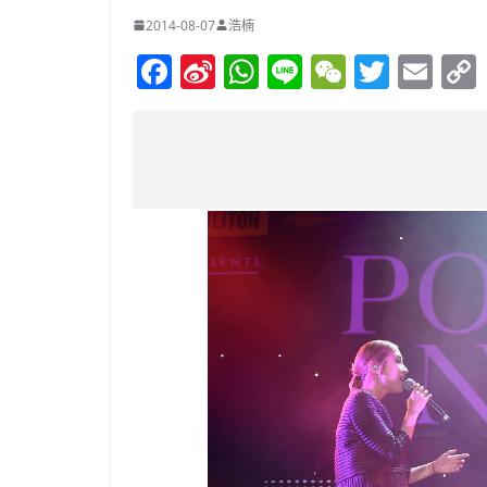
2014-08-07
浩楠
F
Si
W
Li
W
T
E
a
n
h
n
e
w
m
c
a
at
e
C
itt
ai
e
W
s
h
er
l
b
ei
A
at
o
b
p
o
o
p
k