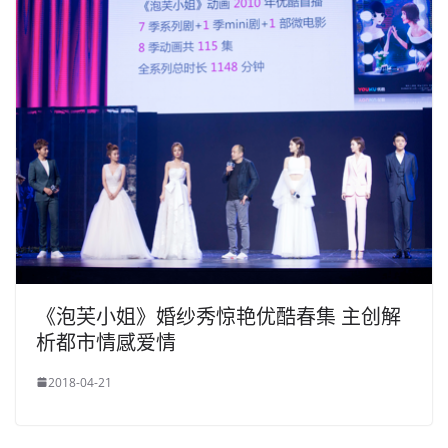
《泡芙小姐》婚纱秀惊艳优酷春集 主创解
析都市情感爱情
2018-04-21