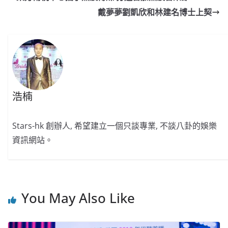
b
ei
A
at
Li
戴夢夢劉凱欣和林建名博士上契
o
b
p
n
o
o
p
k
k
浩楠
Stars-hk 創辦人, 希望建立一個只談專業, 不談八卦的娛樂
資訊網站。
You May Also Like