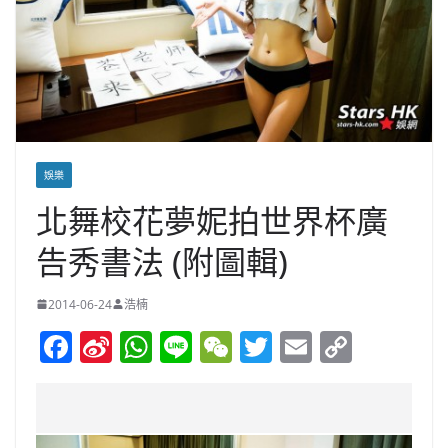
娛樂
北舞校花夢妮拍世界杯廣
告秀書法 (附圖輯)
2014-06-24
浩楠
F
Si
W
Li
W
T
E
C
a
n
h
n
e
w
m
o
c
a
at
e
C
itt
ai
p
e
W
s
h
er
l
y