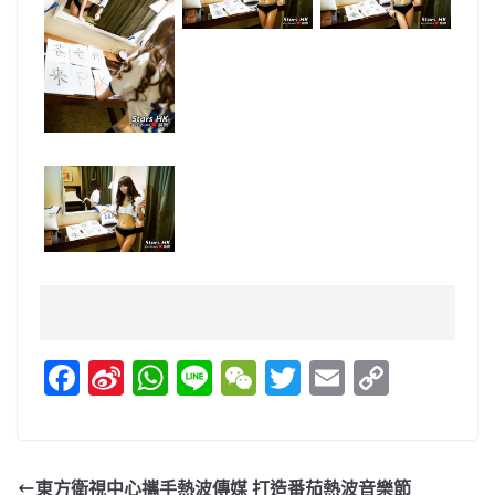
F
Si
W
Li
W
T
E
C
a
n
h
n
e
w
m
o
c
a
at
e
C
itt
ai
p
e
W
s
h
er
l
y
東方衛視中心攜手熱波傳媒 打造番茄熱波音樂節