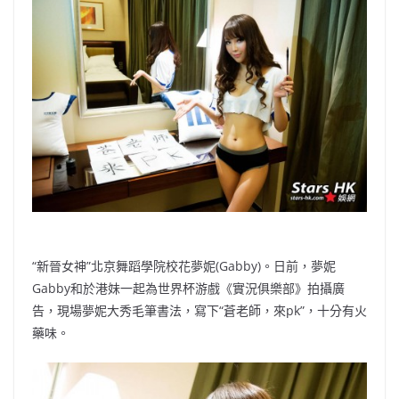
b
ei
A
at
Li
o
b
p
n
o
o
p
k
k
“新晉女神”北京舞蹈學院校花夢妮(Gabby)。日前，夢妮
Gabby和於港妹一起為世界杯游戲《實況俱樂部》拍攝廣
告，現場夢妮大秀毛筆書法，寫下“蒼老師，來pk”，十分有火
藥味。