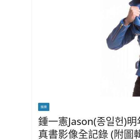
娛樂
鍾一憲Jason(종일헌
真書影像全記錄 (附圖輯