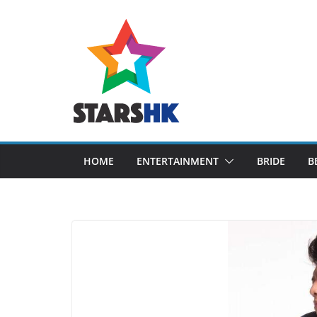
Skip
to
content
HOME
ENTERTAINMENT
BRIDE
B