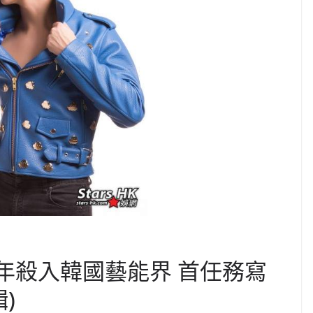
)明年殺入韓國藝能界 首任務寫
)