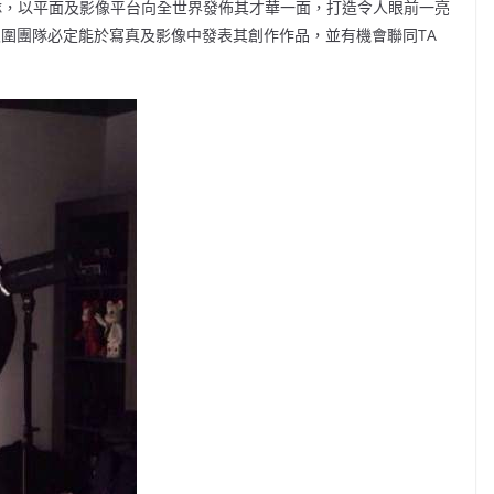
사」團隊，以平面及影像平台向全世界發佈其才華一面，打造令人眼前一亮
er전사」入圍團隊必定能於寫真及影像中發表其創作作品，並有機會聯同TA