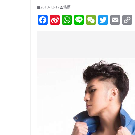
2013-12-17
浩楠
F
Si
W
Li
W
T
E
a
n
h
n
e
w
m
c
a
at
e
C
itt
ai
e
W
s
h
er
l
b
ei
A
at
o
b
p
o
o
p
k