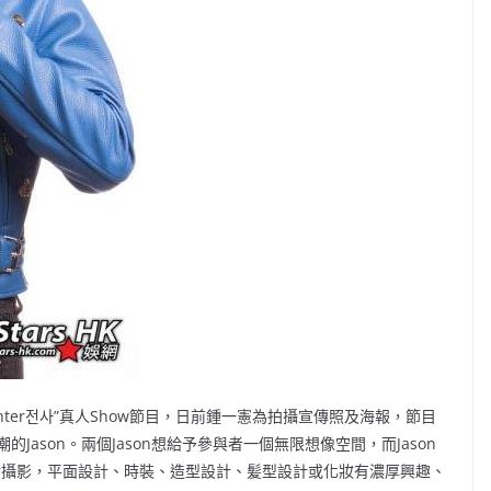
ghter전사”真人Show節目，日前鍾一憲為拍攝宣傳照及海報，節目
ason。兩個Jason想給予參與者一個無限想像空間，而Jason
所有對攝影，平面設計、時裝、造型設計、髪型設計或化妝有濃厚興趣、