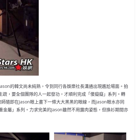
ason的韓文尚未純熟，令到同行各娛樂社長溝通出現尷尬場面。拍
更為生疏，要全個團隊的人一起發功，才順利完成「傻癡癡」系列。轉
師隨即在Jason眼上畫下一條大大黑黑的眼線，而Jason眼水亦同
金屬」系列。力求完美的Jason雖然不用露肉姿態，但換衫期間亦