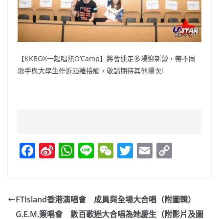
【KKBOX一起唱熱O’Camp】將會連走多場迎新營，
帶不同
歌手與大學生作近距離接觸，敬請期待其他場次!
F
Si
W
Li
W
T
E
C
a
n
h
n
e
w
m
o
c
a
at
e
C
itt
ai
p
e
W
s
h
er
l
y
FTIsland香港演唱會 成員與全場大合唱（附圖輯）
b
ei
A
at
Li
G.E.M.簽唱會 數百歌迷大合唱為她慶生（附影片及圖