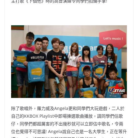
主打歌《下個他》時的高音演繹令同學們拍爛手掌!
除了歌唱外，羅力威及Angela更和同學們大玩遊戲，
二人於
自己的KKBOX Playlist中即場揀選歌曲播放，請同學們估歌
仔，
同學們都超厲害的不出幾秒就可以立即估中歌名，
令兩
位也覺得不可思議! Angela說自己也是一名大學生，正在等升