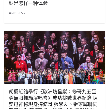
妹是怎样一种体验
2018-05-25
胡楓紅館舉行《歐洲坊呈獻：修哥九五至
尊無限楓騷演唱會》成功挑戰世界紀錄 陳
奕迅神秘現身撐修哥 張學友、張家輝聯同