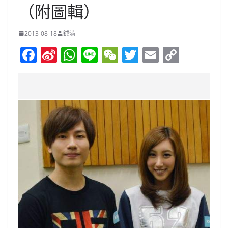
（附圖輯）
2013-08-18
鋮滿
F
Si
W
Li
W
T
E
C
a
n
h
n
e
w
m
o
c
a
at
e
C
itt
ai
p
e
W
s
h
er
l
y
b
ei
A
at
Li
o
b
p
n
o
o
p
k
k