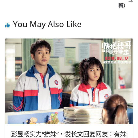
o
b
p
n
輯）
o
o
p
k
You May Also Like
k
彭昱畅实力“撩妹”，发长文回复网友：有妹