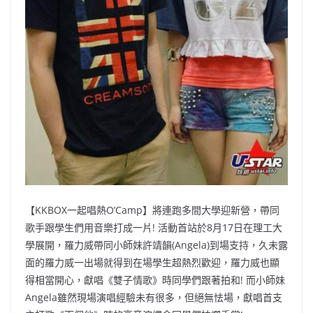
【KKBOX一起唱熱O’Camp】將連跑多間大學迎新營，
帶同
歌手跟學生們用音樂打成一片! 活動首站於8月17日在理工大
學展開，羅力威帶同小師妹許靖韻(
Angela)到場支持，
久未露
面的羅力威一出場就得到在場學生超熱烈歡迎，
羅力威也顯
得相當開心，獻唱《雙子情歌》時同學們跟著拍和! 而小師妹
Angela雖然現場演唱經驗未有很多，但絕無怯場，
獻唱首支