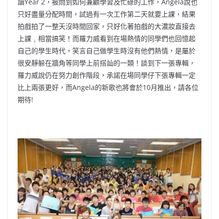
讀Year 2，被問到如何兼顧學習及忙碌的工作，Angela說也
只好盡量
分配時間，試過有一次工作第二天就要上課，
結果
拍戲拍了一整天沒時間回家，
只好化著拍戲的大濃妝直接去
上課﹐相當搞笑！
而羅力威看到在場熱情的同學們也回憶起
自己的學生時代，
笑言自己做學生時沒有他們熱情，
是屬於
很安靜躲在牆角等同學上前搭訕的一類！談到下一張專輯，
羅力威說仍在努力創作階段，
承諾在場同學仔下張專輯一定
比上兩張更好，而Angela的新歌
也將會於10月推出，請各位
期待!