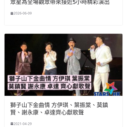
眾星為全場觀眾帶來接近5小時精彩演出
2026-06-09
獅子山下金曲情 方伊琪、葉振棠、莫鎮
賢、謝永康、卓達齊心獻歌聲
2021-04-29