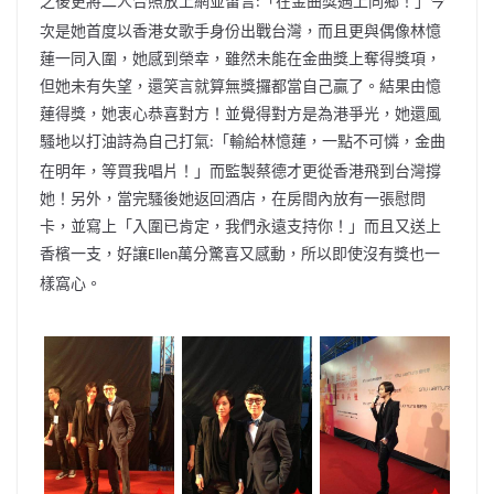
之後更將二人合照放上網並留言
「
在金曲獎遇上同鄉！」今
:
次是她首度以香港女歌手身份出戰台灣，
而且更與偶像林憶
蓮一同入圍，她感到榮幸，
雖然未能在金曲獎上奪得獎項，
但她未有失望，
還笑言就算無獎攞都當自己贏了。結果由憶
蓮得獎，
她衷心恭喜對方！並覺得對方是為港爭光，
她還風
騷地以打油詩為自己打氣
「輸給林憶蓮，一點不可憐，
金曲
:
在明年，等買我唱片！」而監製蔡德才更從香港飛到台灣撐
她！
另外，當完騷後她返回酒店，在房間內放有一張慰問
卡，並寫上「
入圍已肯定，我們永遠支持你！」而且又送上
香檳一支，好讓
萬分驚喜又感動，所以即使沒有獎也一
Ell
en
樣窩心。