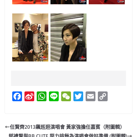
F
Si
W
Li
W
T
E
C
a
n
h
n
e
w
m
o
c
a
at
e
C
itt
ai
p
e
W
s
h
er
l
y
任賢齊2013飆巡迴演唱會 黃家強擔任嘉賓（附圖輯）
b
ei
A
at
Li
郁禮賢與BB CUTE 努力排舞為演唱會做好準備 (附圖輯)