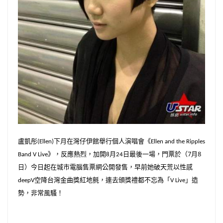
盧凱彤
下月在灣仔伊館舉行個人演唱會《
(Ellen)
Ellen and the Ripples
》，反應熱烈，加開
月
日最後一場，門票於（7月8
Band V Live
8
24
日）今日
在城市電腦售票網公開發售，早前她破天荒以性感
起
空降台灣金曲獎紅地氈，連去頒獎禮都不忘為「
」造
deep
V
V Live
勢，非常風騷！