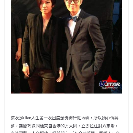
這次是
人生第一次出席頒獎禮行紅地氈，
所以她心情興
Ellen
奮，期間巧遇同樣來自香港的方大同，
立即拉住對方定驚，