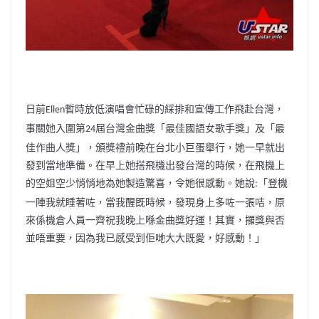
日前
暫時放低演唱會忙碌的綵排和宣傳工作飛赴台灣，
Ellen
事關她入圍第
屆台灣金曲獎「最佳國語女歌手獎」及「
最
24
佳作曲人獎」，頒獎禮前晚在台北小巨蛋舉行，
她一早就出
發到當地準備。在早上她搭飛機出發台灣的時候，
在飛機上
的空姐空少悄悄地為她製造驚喜，令她很感動。她說
「
登機
:
一陣我就睡著咗，當我醒既時候，發現身上多咗一張咭，
原
來係機倉人員一齊祝我晚上喺金曲獎好運！其實，
攞獎與否
並唔重要，因為我已感受到佢哋大大既愛，好感動！」