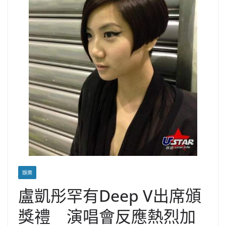
娛樂
盧凱彤罕有Deep V出席頒
獎禮 演唱會反應熱烈加