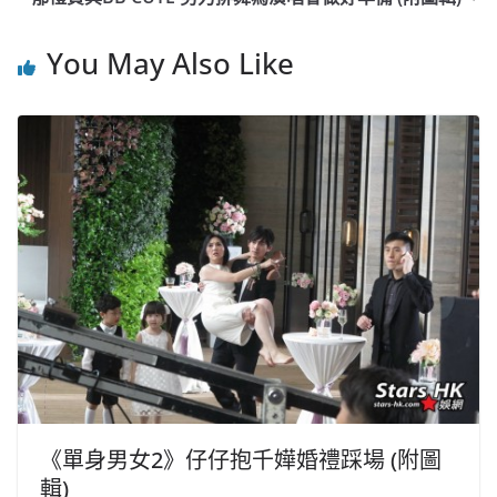
o
b
p
n
o
o
p
k
You May Also Like
k
《單身男女2》仔仔抱千嬅婚禮踩場 (附圖
輯)