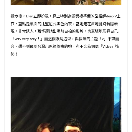
抵埗後，
立即扮靚，穿上特別為頒獎禮準備的型格超
上
Ellen
de
ep V
衣，重點是裏面的比堅尼式黑色內衣，
當她走在紅地氈時若隱若
現，非常誘人，
難怪連她出場前自拍的影片，也囂張地形容自己
:
「
！」而這個吸睛造型，與個唱的主題「
」不謀而
Very very sexy
V
合，
想不到飛到台灣出席頒獎禮的她，亦不忘為個唱「
」造
V Live
勢！