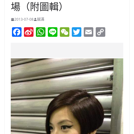
場（附圖輯）
2013-07-08
鋮滿
F
Si
W
Li
W
T
E
C
a
n
h
n
e
w
m
o
c
a
at
e
C
itt
ai
p
e
W
s
h
er
l
y
b
ei
A
at
Li
o
b
p
n
o
o
p
k
k