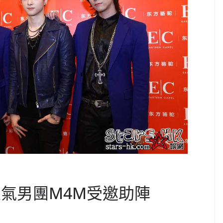
人氣男團M4M受邀助陣