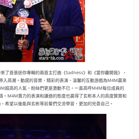
來了首張迷你專輯的兩首主打曲《Sadness》和《當你離開我》，
氣氛帶入高潮。動感的音樂、精彩的表演、溫馨的互動游戲為M4M贏來
4M超高的人氣，粉絲們更是激動不已，一直高呼M4M每位成員的
情。M4M賣力的表演和謙遜的態度也贏得了玄彬本人的高度贊賞和
動，希望以後能與玄彬等前輩們交流學習，更加的完善自己。