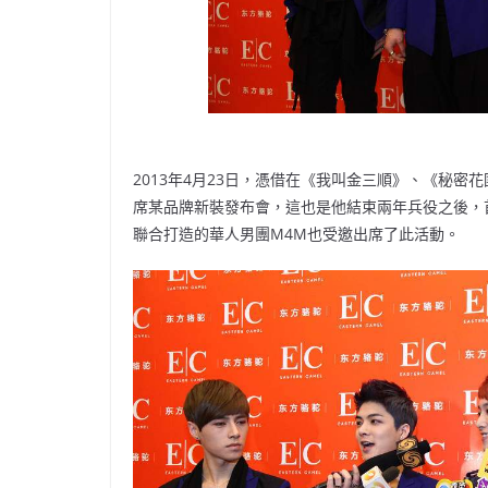
2013年4月23日，憑借在《我叫金三順》、《秘
席某品牌新裝發布會，這也是他結束兩年兵役之後，首次現
聯合打造的華人男團M4M也受邀出席了此活動。