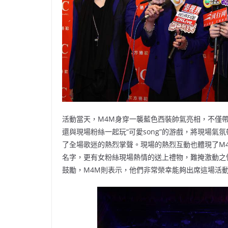
活動當天，M4M身穿一襲藍色西裝帥氣亮相，不僅帶
還與現場粉絲一起玩“可愛song”的游戲，將現場
了全場歌迷的熱烈掌聲。現場的熱烈互動也體現了M
名字，更有女粉絲現場熱情的送上禮物，難掩激動之
鼓勵，M4M則表示，他們非常榮幸能夠出席這場活