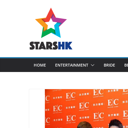
Skip
to
content
HOME
ENTERTAINMENT
BRIDE
B