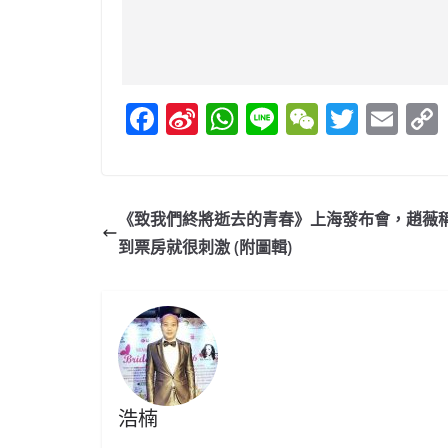
F
Si
W
Li
W
T
E
a
n
h
n
e
w
m
c
a
at
e
C
itt
ai
e
W
s
h
er
l
《致我們終將逝去的青春》上海發布會，趙薇
b
ei
A
at
到票房就很刺激 (附圖輯)
o
b
p
o
o
p
k
浩楠