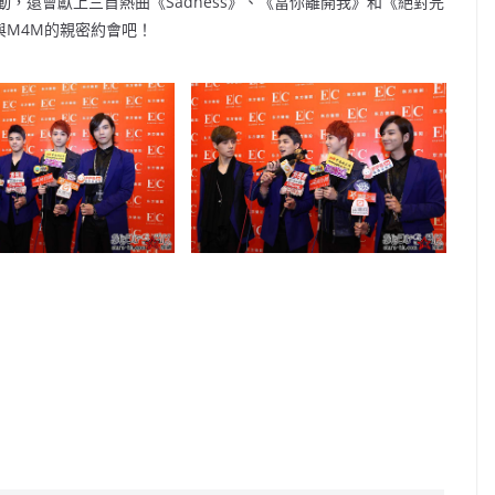
，還會獻上三首熱曲《Sadness》、《當你離開我》和《絕對完
與M4M的親密約會吧！