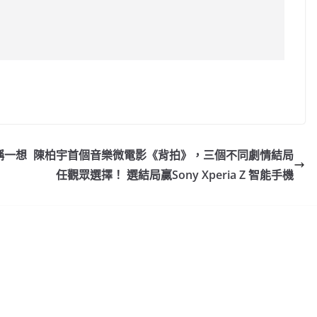
C
o
p
y
稱一想
陳柏宇首個音樂微電影《背拍》，三個不同劇情結局
Li
任觀眾選擇！ 選結局贏Sony Xperia Z 智能手機
n
k