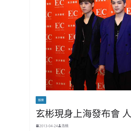
娛樂
玄彬現身上海發布會 
2013-04-24
浩楠