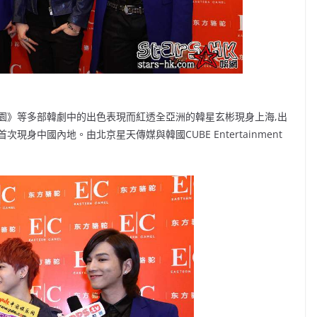
密花園》等多部韓劇中的出色表現而紅透全亞洲的韓星玄彬現身上海,出
身中國內地。由北京星天傳媒與韓國CUBE Entertainment