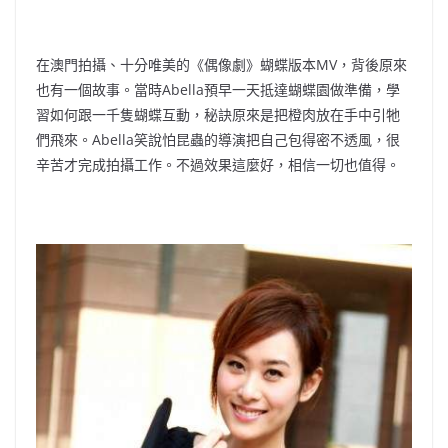
在澳門拍攝、十分唯美的《偶像劇》蝴蝶版本MV，背後原來
也有一個故事。當時Abella預早一天抵達蝴蝶園做準備，學
習如何跟一千隻蝴蝶互動，秘訣原來是把橙肉放在手中引牠
們飛來。Abella笑說怕昆蟲的導演把自己包得密不透風，很
辛苦才完成拍攝工作。不過效果這麼好，相信一切也值得。