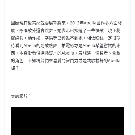
回顧現在後當然就要展望將來，2013年Abella會作多方面發
展，除唱歌外還會跳舞。她表示已揀選了一些快歌，現正秘
密練兵。動作如一字馬等已經難不到她，相信粉絲一定很期
待看到Abella的勁歌熱舞。拍電影亦是Abella希望嘗試的東
西，本身愛看偵探懸疑片的Abella，最想演一個智者、食腦
的角色。不知粉絲們會喜愛鬥智鬥力或是載歌載舞的Abella
呢？
專訪影片：