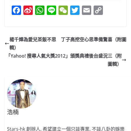
F
Si
W
Li
W
T
E
C
a
n
h
n
e
w
m
o
c
a
at
e
C
itt
ai
p
e
W
s
h
er
l
y
楊千嬅為愛兒茶飯不思 丁子高挖空心思準備驚喜（附圖
b
ei
A
at
Li
輯）
o
b
p
n
「Yahoo! 搜尋人氣大獎2012」頒獎典禮後台盛況三（附
o
o
p
k
圖輯）
k
浩楠
Stars-hk 創辦人, 希望建立一個只談專業, 不談八卦的娛樂