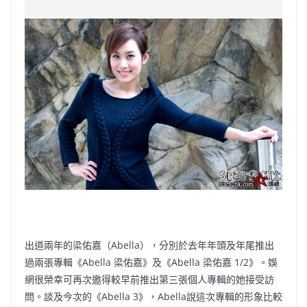
c
a
at
e
C
itt
ai
p
e
W
s
h
er
l
y
b
ei
A
at
Li
o
b
p
n
o
o
p
k
k
出道兩年的梁佑嘉（Abella），分別於去年年頭及年尾推出
過兩張專輯《Abella 梁佑嘉》及《Abella 梁佑嘉 1/2》。娛
網很榮幸可再次邀得較早前推出第三張個人專輯的她接受訪
問。談及今次的《Abella 3》，Abella說這次專輯的形象比較