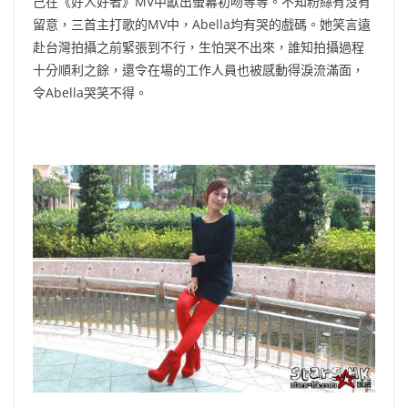
己在《好人好者》MV中獻出螢幕初吻等等。不知粉絲有沒有
留意，三首主打歌的MV中，Abella均有哭的戲碼。她笑言遠
赴台灣拍攝之前緊張到不行，生怕哭不出來，誰知拍攝過程
十分順利之餘，還令在場的工作人員也被感動得淚流滿面，
令Abella哭笑不得。