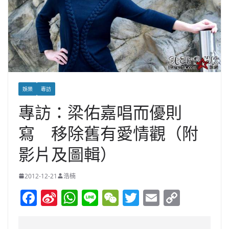
娛樂
專訪
專訪：梁佑嘉唱而優則
寫 移除舊有愛情觀（附
影片及圖輯）
2012-12-21
浩楠
F
Si
W
Li
W
T
E
C
a
n
h
n
e
w
m
o