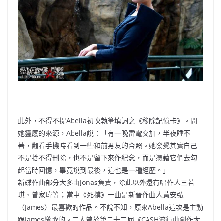
此外，不得不提Abella初次執筆填詞之《移除記憶卡》。問
她靈感的來源，Abella說：「有一晚雷電交加，半夜睡不
著，翻看手機時看到一些和前男友的合照。她發覺其實自己
不是捨不得刪除，也不是留下來作紀念，而是憑藉它們去勾
起當時回憶，畢竟說到最後，這也是一種經歷。」
新碟作曲部分大多由Jonas負責，除此以外還有唱作人王若
琪、曾家瑋等；當中《死撐》一曲是新晉作曲人黃安弘
（James）最喜歡的作品。不說不知，原來Abella這次是主動
跟James邀歌的。二人曾於第二十二屆《CASH流行曲創作大