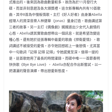
式推出的。後來因為歌曲數量較多，故改為於11月發行大
碟，而並非刻意趕及各大頒獎禮。這次新專輯內共有10首歌
曲，其中8首為中慢板情歌。主打《好人好者》由身兼Abella
經理人的資深音樂人林健華（Jonas）量身訂造，歌曲講述第
三者的故事。另一主打《偶像劇》娓娓道出少女代入劇情的
心態，Abella謂其實歌曲想帶出一個訊息，就是希望改變這
種心態。還有她於這張專輯中最愛的歌曲《捍衛愛情》，歌
詞講述不被接受的愛情，亦令她回想起上一後戀情，尤其當
中一句歌詞「記得 記得 記得」令她感覺至深。值得一提的
是，這首歌她用了最長的時間灌錄。而碟中唯一一首節奏明
快快歌《Bye Bye Love》， Abella亦配合作出新嘗試，以一
把瀟灑的聲音演繹，帶出戀愛新態度。