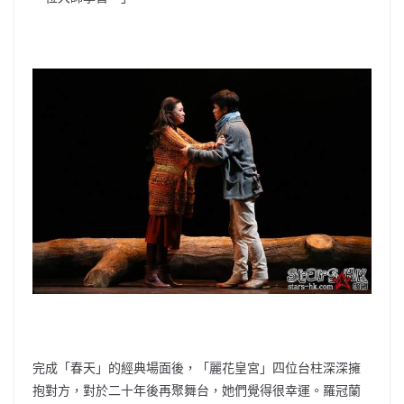
完成「春天」的經典場面後，「麗花皇宮」四位台柱深深擁
抱對方，對於二十年後再聚舞台，她們覺得很幸運。羅冠蘭