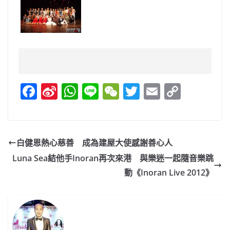
F
Si
W
Li
W
T
E
C
a
n
h
n
e
w
m
o
c
a
at
e
C
itt
ai
p
e
W
s
h
er
l
y
白健恩熱心慈善 成為建屋大使感謝善心人
b
ei
A
at
Li
Luna Sea結他手Inoran再次來港 與樂迷一起隨音樂跳
o
b
p
n
動《Inoran Live 2012》
o
o
p
k
k