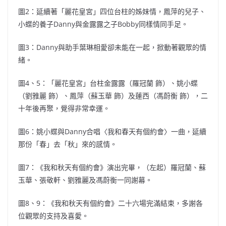
圖2：延續著「麗花皇宮」四位台柱的姊妹情，鳳萍的兒子、
小蝶的養子Danny與金露露之子Bobby同樣情同手足。
圖3：Danny與助手葉琳相愛卻未能在一起，掀動著觀眾的情
緒。
圖4、5：「麗花皇宮」台柱金露露（羅冠蘭 飾）、姚小蝶
（劉雅麗 飾）、鳳萍（蘇玉華 飾）及蓮西（馮蔚衡 飾），二
十年後再聚，覺得非常幸運。
圖6：姚小蝶與Danny合唱〈我和春天有個約會〉一曲，延續
那份「春」去「秋」來的感情。
圖7：《我和秋天有個約會》演出完畢，（左起）羅冠蘭、蘇
玉華、張敬軒、劉雅麗及馮蔚衡一同謝幕。
圖8、9：《我和秋天有個約會》二十六場完滿結束，多謝各
位觀眾的支持及喜愛。