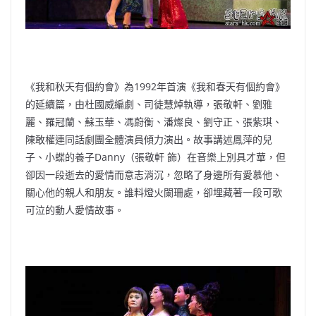
《我和秋天有個約會》為1992年首演《我和春天有個約會》
的延續篇，由杜國威編劇、司徒慧焯執導，張敬軒、劉雅
麗、羅冠蘭、蘇玉華、馮蔚衡、潘燦良、劉守正、張紫琪、
陳敢權連同話劇團全體演員傾力演出。故事講述鳳萍的兒
子、小蝶的養子Danny（張敬軒 飾）在音樂上別具才華，但
卻因一段逝去的愛情而意志消沉，忽略了身邊所有愛慕他、
關心他的親人和朋友。誰料燈火闌珊處，卻埋藏著一段可歌
可泣的動人愛情故事。