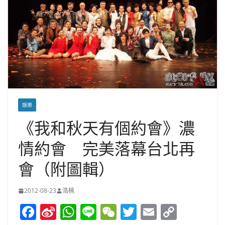
娛樂
《我和秋天有個約會》濃
情約會 完美落幕台北再
會（附圖輯）
2012-08-23
浩楠
F
Si
W
Li
W
T
E
C