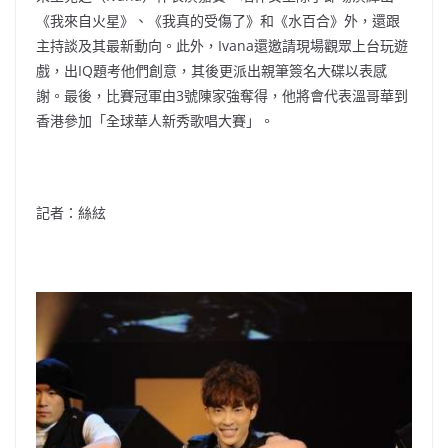
《我來自火星》、《我真的受傷了》和《水百合》外，還跟
主持談及其最新動向。此外，Ivana還邀請現場觀眾上台玩遊
戲，
出IQ題考他們創意，其後更派出親筆簽名大碟以表感
謝。
最後，比賽冠軍由3號陳家強奪得，他將會代表溫哥華到
香港參加「
全球華人新秀歌唱大賽」。
記者：絲絃