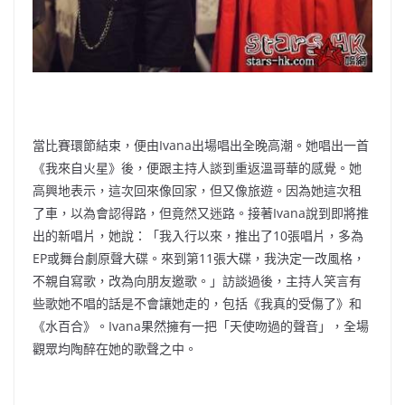
當比賽環節結束，便由Ivana出場唱出全晚高潮。她唱出一首
《我來自火星》後，
便跟主持人談到重返溫哥華的感覺。她
高興地表示，這次回來像回家，
但又像旅遊。因為她這次租
了車，以為會認得路，但竟然又迷路。
接著Ivana說到即將推
出的新唱片，她說：「我入行以來，推出了10張唱片，
多為
EP或舞台劇原聲大碟。來到第11張大碟，我決定一改風格，
不親自寫歌，改為向朋友邀歌。」訪談過後，
主持人笑言有
些歌她不唱的話是不會讓她走的，包括《
我真的受傷了》和
《水百合》。Ivana果然擁有一把「
天使吻過的聲音」，全場
觀眾均陶醉在她的歌聲之中。