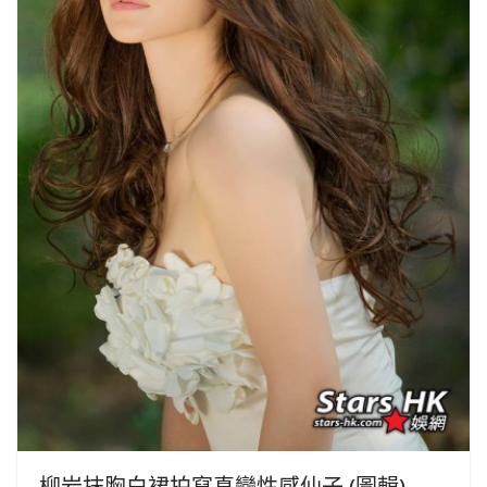
柳岩抹胸白裙拍寫真變性感仙子 (圖輯)