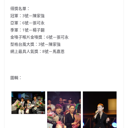
得獎名單：
冠軍：3號－陳家強
亞軍：6號－張可永
季軍：1號－楊子翾
金嗓子喉片金嗓獎：6號－張可永
型格台風大獎：3號－陳家強
網上最具人氣獎：8號－馬嘉恩
圖輯：