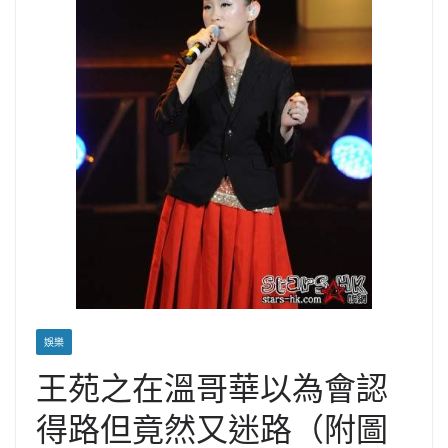
娛樂
王苑之在溫哥華以為會認
得路但竟然又迷路（附圖