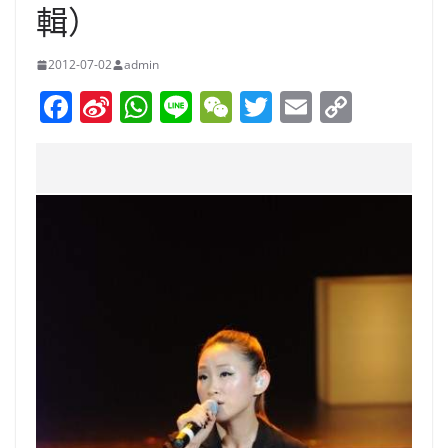
輯）
2012-07-02
admin
F
Si
W
Li
W
T
E
C
a
n
h
n
e
w
m
o
c
a
at
e
C
itt
ai
p
e
W
s
h
er
l
y
b
ei
A
at
Li
o
b
p
n
o
o
p
k
k