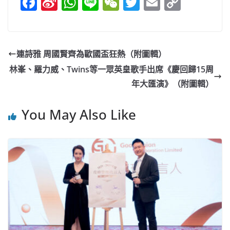
F
Si
W
Li
W
T
E
C
a
n
h
n
e
w
m
o
c
a
at
e
C
itt
ai
p
e
W
s
h
er
l
y
連詩雅 周國賢齊為歐國盃狂熱（附圖輯）
b
ei
A
at
Li
林峯、羅力威、Twins等一眾英皇歌手出席《慶回歸15周
o
b
p
n
年大匯演》（附圖輯）
o
o
p
k
You May Also Like
k