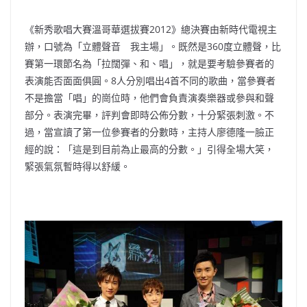
《新秀歌唱大賽溫哥華選拔賽2012》總決賽由新時代電視主
辦，
口號為「立體聲音 我主場」。既然是360度立體聲，比
賽第一環節名為「拉闊彈、
和、唱」，就是要考驗參賽者的
表演能否面面俱圓。
8人分別唱出4首不同的歌曲，當參賽者
不是擔當「唱」的崗位時，
他們會負責演奏樂器或參與和聲
部分。表演完畢，評判會即時公佈分數，
十分緊張刺激。不
過，當宣讀了第一位參賽者的分數時，
主持人廖德隆一臉正
經的說：「這是到目前為止最高的分數。」引得全場大笑，
緊張氣氛暫時得以舒緩。