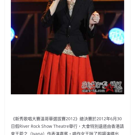
《新秀歌唱大賽溫哥華選拔賽2012》
總決賽於2012年6月30
日假River Rock Show Theatre舉行，大會特別遠道由香港請
來王菀之（
Ivana）作表演嘉賓。唱作女王除了即場演繹出