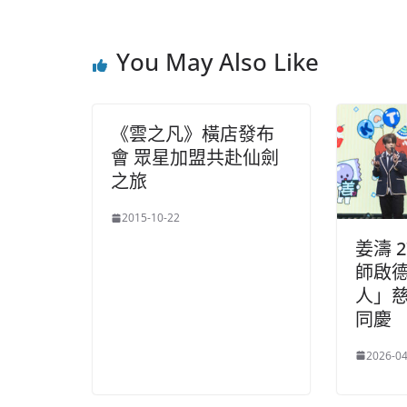
You May Also Like
《雲之凡》橫店發布
會 眾星加盟共赴仙劍
之旅
2015-10-22
姜濤 
師啟德
人」
同慶
2026-04