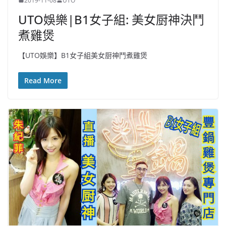
2019-11-08
UTO
UTO娛樂|B1女子組: 美女厨神決鬥
煮雞煲
【UTO娛樂】B1女子組美女厨神鬥煮雞煲
Read More