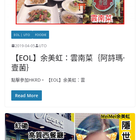
EOL | UTO
FOODIE
2019-04-05
UTO
【EOL】余美虹：雲南菜｛阿詩瑪·
壹菌｝
點擊參加HKRD。 【EOL】余美虹：雲
Read More