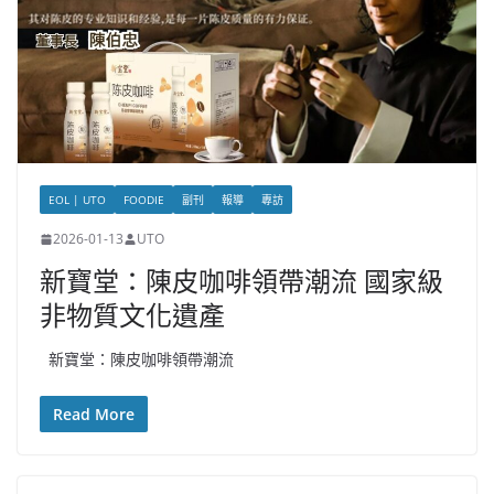
EOL | UTO
FOODIE
副刊
報導
專訪
2026-01-13
UTO
新寶堂：陳皮咖啡領帶潮流 國家級
非物質文化遺產
新寶堂：陳皮咖啡領帶潮流
Read More