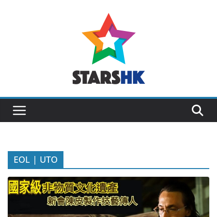
Skip
to
content
EOL | UTO