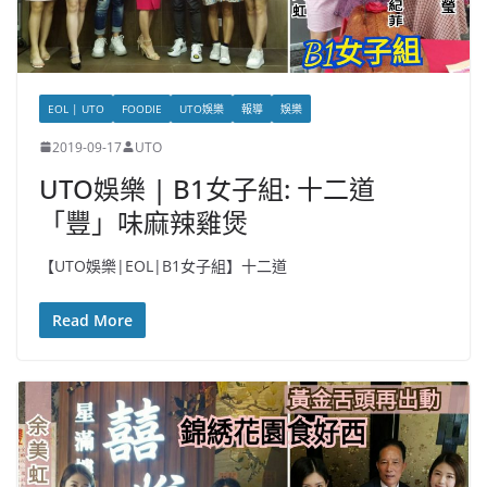
EOL | UTO
FOODIE
UTO娛樂
報導
娛樂
2019-09-17
UTO
UTO娛樂 | B1女子組: 十二道
「豐」味麻辣雞煲
【UTO娛樂|EOL|B1女子組】十二道
Read More