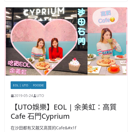
EOL | UTO
FOODIE
2019-05-24
UTO
【UTO娛樂】EOL | 余美虹：高質
Cafe 石門Cyprium
在沙田都有又靚又高質的Cafe&#x1f