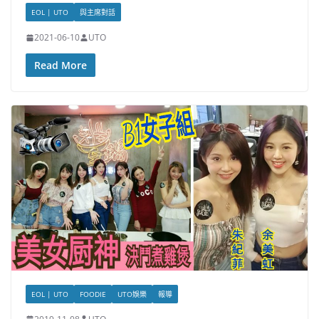
EOL | UTO
與主席對話
2021-06-10
UTO
Read More
EOL | UTO
FOODIE
UTO娛樂
報導