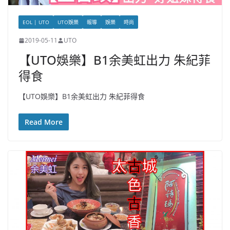
EOL | UTO
UTO娛樂
報導
娛樂
時尚
2019-05-11
UTO
【UTO娛樂】B1余美虹出力 朱紀菲
得食
【UTO娛樂】B1余美虹出力 朱紀菲得食
Read More